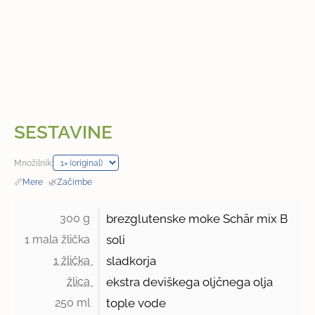
SESTAVINE
Množilnik:
📏
Mere
·
🌿
Začimbe
300 g 
brezglutenske moke Schär mix B
1 mala žlička 
soli
1 žlička 
sladkorja
žlica 
ekstra deviškega oljčnega olja
250 ml 
tople vode