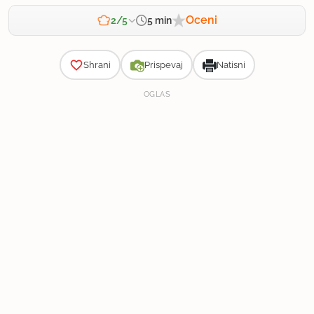
Oceni
5 min
2/5
Zahtevnost
Shrani
Prispevaj
Natisni
OGLAS