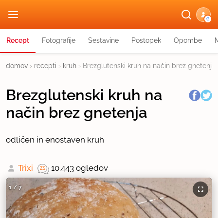
G
Recept
Fotografije
Sestavine
Postopek
Opombe
domov
›
recepti
›
kruh
›
Brezglutenski kruh na način brez gnetenja
Brezglutenski kruh na
način brez gnetenja
odličen in enostaven kruh
Trixi
10.443 ogledov
1
/
7