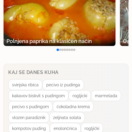
Polnjena paprika na klasičen način
Osv
KAJ SE DANES KUHA
svinjska ribica
pecivo iz pudinga
kakavov biskvit s pudingom
rogljicki
marmelada
pecivo s pudingom
ćokoladna krema
vlozen paradiznik
zeljnata solata
kompotov puding
enolonćnica
rogljićki