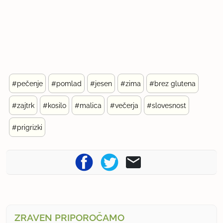
#pečenje
#pomlad
#jesen
#zima
#brez glutena
#zajtrk
#kosilo
#malica
#večerja
#slovesnost
#prigrizki
ZRAVEN PRIPOROČAMO