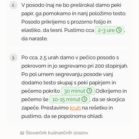
V posodo (naj ne bo preširoka) damo peki
papir, ga pomokamo in nanj položimo testo.
Posodo prikrijemo s prozorno folijo in
elastiko, da tesni. Pustimo cca
2-3 ure
,
da naraste.
Po cca. 2,5 urah damo v pečico posodo s
pokrovom in jo segrevamo pri 200 stopinjah.
Po pol urnem segrevanju posode vanj
dodamo testo skupaj s peki papirjem in
pečemo pokrito
30 minut
.Odkrijemo in
pečemo še
10-15 minut
, da se skorjica
zapeče. Prestavimo
kruh
na rešetko in
pustimo, da se popolnoma ohladi.
📖
Slovarček kulinaričnih izrazov