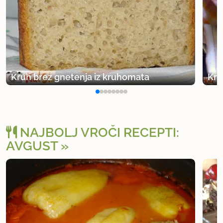
Kruh brez gnetenja iz kruhomata
Kru
NAJBOLJ VROČI RECEPTI:
AVGUST