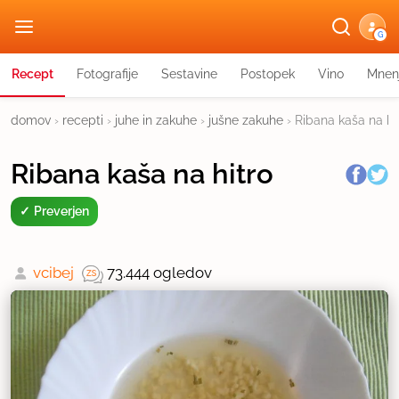
G
Recept
Fotografije
Sestavine
Postopek
Vino
Mnen
domov
›
recepti
›
juhe in zakuhe
›
jušne zakuhe
›
Ribana kaša na hi
Ribana kaša na hitro
Preverjen
vcibej
73.444 ogledov