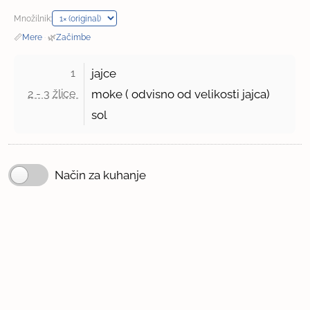
Množilnik:
📏
Mere
·
🌿
Začimbe
1 
jajce
2 - 3 žlice 
moke ( odvisno od velikosti jajca)
sol
Način za kuhanje