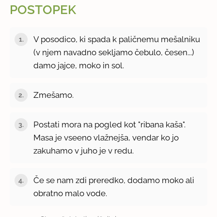
POSTOPEK
V posodico, ki spada k paličnemu mešalniku
(v njem navadno sekljamo čebulo, česen...)
damo jajce, moko in sol.
Zmešamo.
Postati mora na pogled kot "ribana kaša".
Masa je vseeno vlažnejša, vendar ko jo
zakuhamo v juho je v redu.
Če se nam zdi preredko, dodamo moko ali
obratno malo vode.