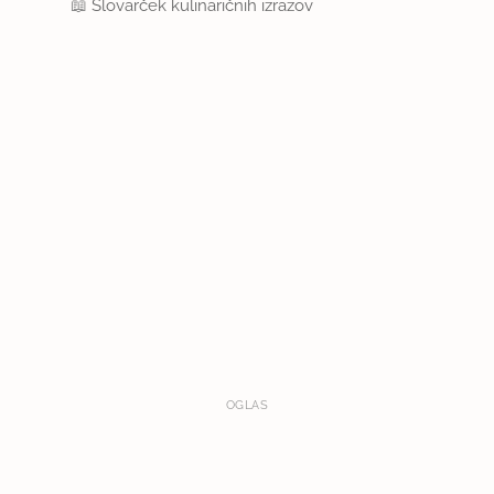
📖
Slovarček kulinaričnih izrazov
OGLAS