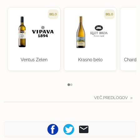
BELO
BELO
Ventus Zelen
Krasno belo
Chardon
K
VEČ PREDLOGOV