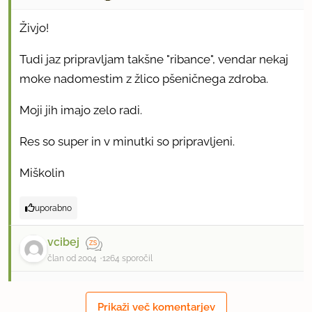
Živjo!
Tudi jaz pripravljam takšne "ribance", vendar nekaj
moke nadomestim z žlico pšeničnega zdroba.
Moji jih imajo zelo radi.
Res so super in v minutki so pripravljeni.
Miškolin
uporabno
vcibej
član od 2004
1264 sporočil
9.2.2004 ob 18:35
Prikaži več komentarjev