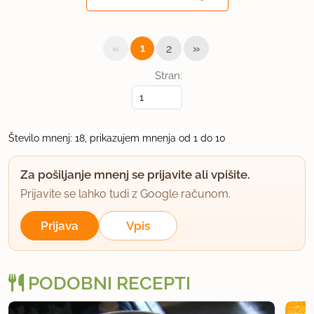
Ojla!
To z pšeničnim zdrobom poskusim takoj jutri. Zdaj
«
»
1
2
me pa malo fantazija zanaša - kaj pa žlička ajdove
Stran:
mokce?
uporabno
Število mnenj: 18, prikazujem mnenja od 1 do 10
Miškolin
član od 2004
128 sporočil
Za pošiljanje mnenj se prijavite ali vpišite.
10.2.2004 ob 9:50
Prijavite se lahko tudi z Google računom.
Prijava
Vpis
Živjo!
tudi z ajovo moko bi bilo vredno poskusit.
PODOBNI RECEPTI
Menim pa, da se pšenični zdrob malo nakuha in da
ga zaradi tega priporočajo dodati.