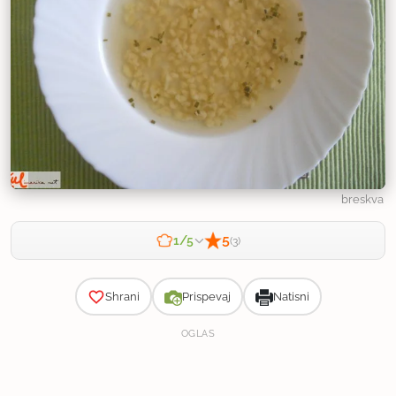
breskva
5
1/5
(3)
Zahtevnost
Shrani
Prispevaj
Natisni
OGLAS