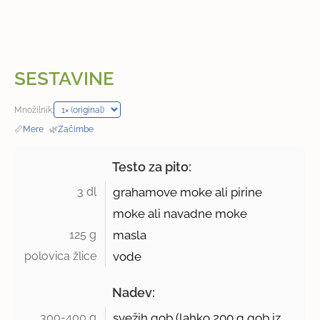
SESTAVINE
Množilnik:
📏
Mere
·
🌿
Začimbe
Testo za pito:
3 dl 
grahamove moke ali pirine
moke ali navadne moke
125 g 
masla
polovica žlice 
vode
Nadev:
300-400 g 
svežih gob (lahko
200 g
gob iz