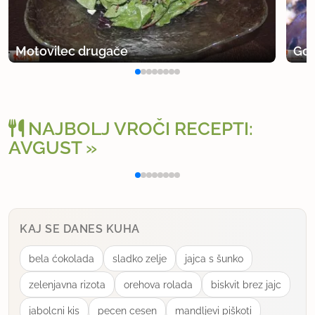
Motovilec drugače
Gob
NAJBOLJ VROČI RECEPTI:
AVGUST
Polnjena paprika na klasičen način
Jog
KAJ SE DANES KUHA
bela ćokolada
sladko zelje
jajca s šunko
zelenjavna rizota
orehova rolada
biskvit brez jajc
jabolcni kis
pecen cesen
mandljevi piškoti