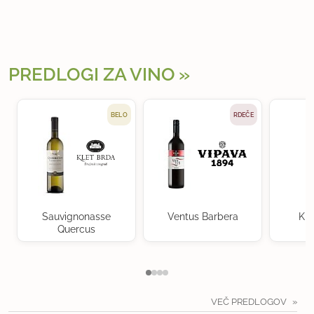
PREDLOGI ZA VINO
BELO
RDEČE
Sauvignonasse
Ventus Barbera
Kra
Quercus
VEČ PREDLOGOV