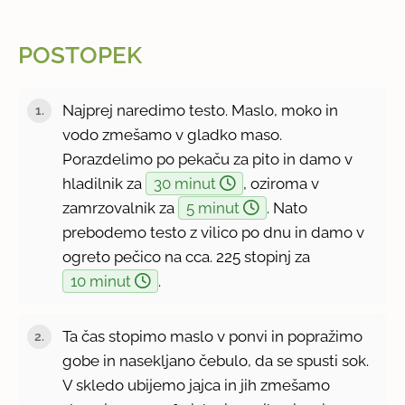
POSTOPEK
Najprej naredimo testo. Maslo, moko in
vodo zmešamo v gladko maso.
Porazdelimo po pekaču za pito in damo v
hladilnik za
30 minut
, oziroma v
zamrzovalnik za
5 minut
. Nato
prebodemo testo z vilico po dnu in damo v
ogreto pečico na cca. 225 stopinj za
10 minut
.
Ta čas stopimo maslo v ponvi in popražimo
gobe in nasekljano čebulo, da se spusti sok.
V skledo ubijemo jajca in jih zmešamo