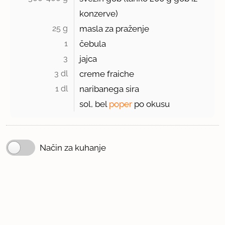
konzerve)
25 g 
masla za praženje
1 
čebula
3 
jajca
3 dl 
creme fraiche
1 dl 
naribanega sira
sol, bel
poper
po okusu
Način za kuhanje