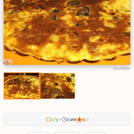
slovinkita
5
1 ura
1/5
(2)
Zahtevnost