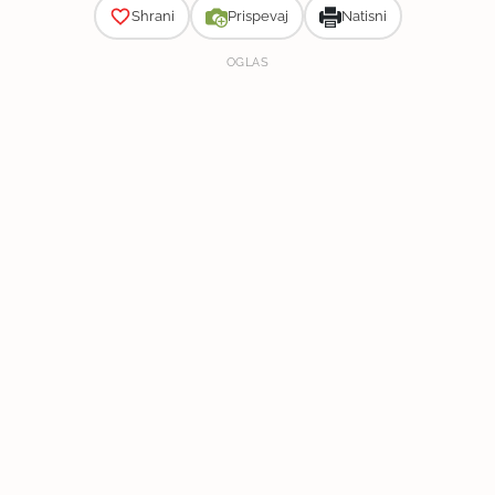
Shrani
Prispevaj
Natisni
OGLAS