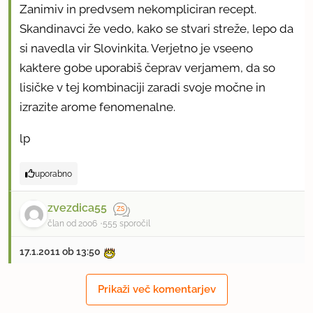
Zanimiv in predvsem nekompliciran recept.
Skandinavci že vedo, kako se stvari streže, lepo da
si navedla vir Slovinkita. Verjetno je vseeno
kaktere gobe uporabiš čeprav verjamem, da so
lisičke v tej kombinaciji zaradi svoje močne in
izrazite arome fenomenalne.
lp
uporabno
zvezdica55
član od 2006
555 sporočil
17.1.2011 ob 13:50
Odlično! Enostavna in hitro pripravljena zelo
Prikaži več komentarjev
okusna jed.