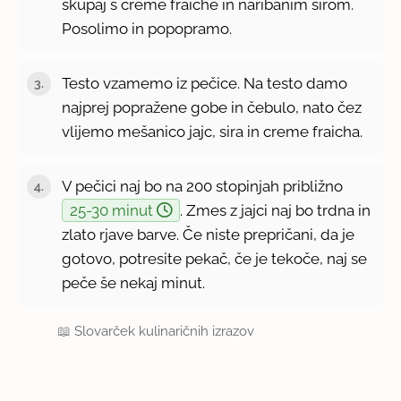
skupaj s creme fraiche in naribanim sirom.
Posolimo in popopramo.
Testo vzamemo iz pečice. Na testo damo
najprej popražene gobe in čebulo, nato čez
vlijemo mešanico jajc, sira in creme fraicha.
V pečici naj bo na 200 stopinjah približno
25-30 minut
. Zmes z jajci naj bo trdna in
zlato rjave barve. Če niste prepričani, da je
gotovo, potresite pekač, če je tekoče, naj se
peče še nekaj minut.
📖
Slovarček kulinaričnih izrazov