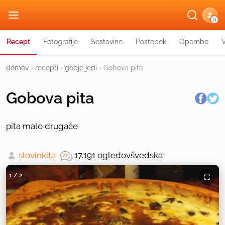
G
Recept
Fotografije
Sestavine
Postopek
Opombe
domov
›
recepti
›
gobje jedi
›
Gobova pita
Gobova pita
pita malo drugače
slovinkita
17.191 ogledov
švedska
1
/
2