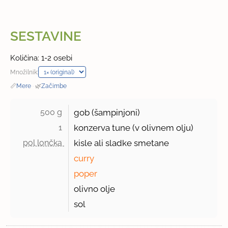
SESTAVINE
Količina: 1-2 osebi
Množilnik:
📏
Mere
·
🌿
Začimbe
500 g 
gob (šampinjoni)
1 
konzerva tune (v olivnem olju)
pol lončka 
kisle ali sladke smetane
curry
poper
olivno olje
sol