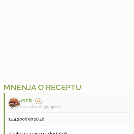
MNENJA O RECEPTU
sonic
član od 2006
319 sporočil
14.4.2008 ob 18:46
Koliko curryja pa dodate?