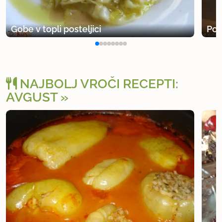
Gobe v topli posteljici
Pol
NAJBOLJ VROČI RECEPTI:
AVGUST