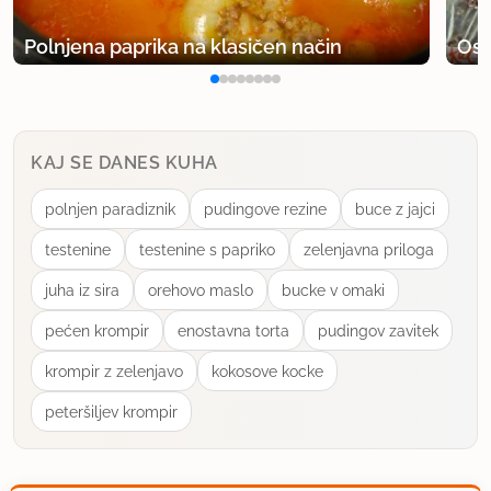
Polnjena paprika na klasičen način
Osv
KAJ SE DANES KUHA
polnjen paradiznik
pudingove rezine
buce z jajci
testenine
testenine s papriko
zelenjavna priloga
juha iz sira
orehovo maslo
bucke v omaki
pećen krompir
enostavna torta
pudingov zavitek
krompir z zelenjavo
kokosove kocke
peteršiljev krompir