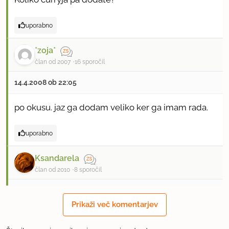
uporabno
*zoja*
član od 2007
16 sporočil
14.4.2008 ob 22:05
po okusu. jaz ga dodam veliko ker ga imam rada.
uporabno
Ksandarela
član od 2010
8 sporočil
19.10.2010 ob 13:59
Prikaži več komentarjev
Odlično in zelo nasitno! Dodala sem pa še bučke,