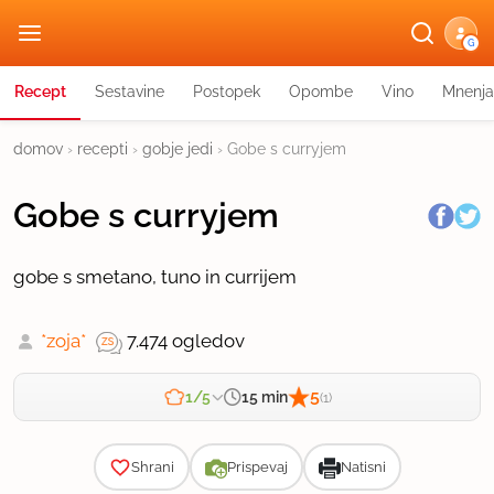
G
Recept
Sestavine
Postopek
Opombe
Vino
Mnenja
domov
›
recepti
›
gobje jedi
›
Gobe s curryjem
Gobe s curryjem
gobe s smetano, tuno in currijem
*zoja*
7.474 ogledov
5
15 min
1/5
(1)
Zahtevnost
Shrani
Prispevaj
Natisni