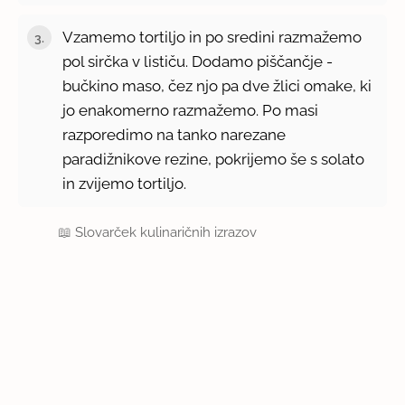
Vzamemo tortiljo in po sredini razmažemo
pol sirčka v lističu. Dodamo piščančje -
bučkino maso, čez njo pa dve žlici omake, ki
jo enakomerno razmažemo. Po masi
razporedimo na tanko narezane
paradižnikove rezine, pokrijemo še s solato
in zvijemo tortiljo.
📖
Slovarček kulinaričnih izrazov