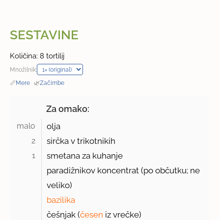
SESTAVINE
Količina: 8 tortilij
Množilnik:
📏
Mere
·
🌿
Začimbe
Za omako:
malo 
olja
2 
sirčka v trikotnikih
1 
smetana za kuhanje
paradižnikov koncentrat (po občutku; ne
veliko)
bazilika
češnjak (
česen
iz vrečke)