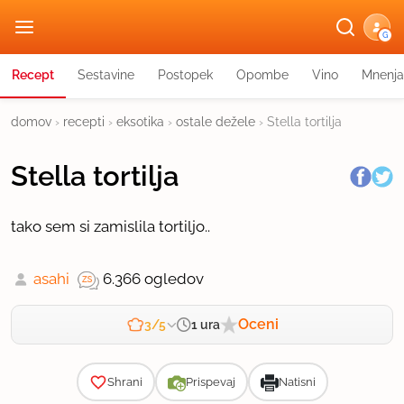
G
Recept
Sestavine
Postopek
Opombe
Vino
Mnenja
domov
›
recepti
›
eksotika
›
ostale dežele
›
Stella tortilja
Stella tortilja
tako sem si zamislila tortiljo..
asahi
6.366 ogledov
Oceni
1 ura
3/5
Zahtevnost
Shrani
Prispevaj
Natisni