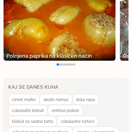
Polnjena paprika na klasičen način
Osv
KAJ SE DANES KUHA
cimet mafini
skutin namaz
kisla repa
cokoladni biskvit
orehovi piskoti
biskvit za sadno torto
cokoladne tortice