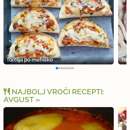
Tortilja po mehiško
Tor
NAJBOLJ VROČI RECEPTI:
AVGUST