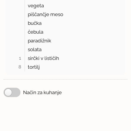
vegeta
piščančje meso
bučka
čebula
paradižnik
solata
1 
sirčki v lističih
8 
tortilj
Način za kuhanje