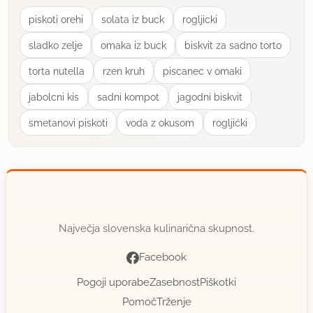
piskoti orehi
solata iz buck
rogljicki
sladko zelje
omaka iz buck
biskvit za sadno torto
torta nutella
rzen kruh
piscanec v omaki
jabolcni kis
sadni kompot
jagodni biskvit
smetanovi piskoti
voda z okusom
rogljićki
Največja slovenska kulinarična skupnost.
Facebook
Pogoji uporabe
Zasebnost
Piškotki
Pomoč
Trženje