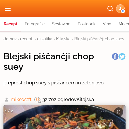
G
Recept
Fotografije
Sestavine
Postopek
Vino
Mnen
domov
›
recepti
›
eksotika
›
Kitajska
›
Blejski piščančji chop suey
Blejski piščančji chop
suey
preprost chop suey s piščancem in zelenjavo
miksostft
32.702 ogledov
Kitajska
1
/
2