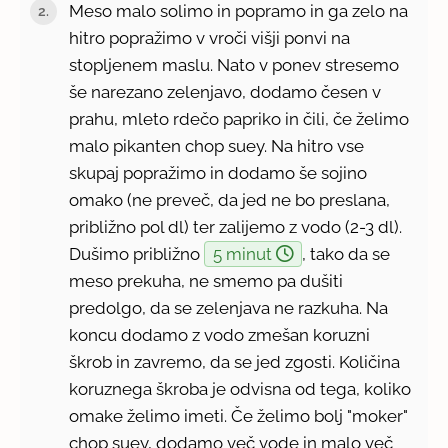
Meso malo solimo in popramo in ga zelo na
hitro popražimo v vroči višji ponvi na
stopljenem maslu. Nato v ponev stresemo
še narezano zelenjavo, dodamo česen v
prahu, mleto rdečo papriko in čili, če želimo
malo pikanten chop suey. Na hitro vse
skupaj popražimo in dodamo še sojino
omako (ne preveč, da jed ne bo preslana,
približno pol dl) ter zalijemo z vodo (2-3 dl).
Dušimo približno
5 minut
, tako da se
meso prekuha, ne smemo pa dušiti
predolgo, da se zelenjava ne razkuha. Na
koncu dodamo z vodo zmešan koruzni
škrob in zavremo, da se jed zgosti. Količina
koruznega škroba je odvisna od tega, koliko
omake želimo imeti. Če želimo bolj "moker"
chop suey, dodamo več vode in malo več