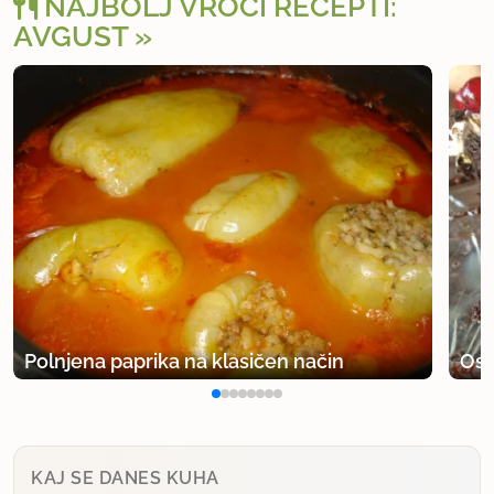
NAJBOLJ VROČI RECEPTI:
AVGUST
Polnjena paprika na klasičen način
Osv
KAJ SE DANES KUHA