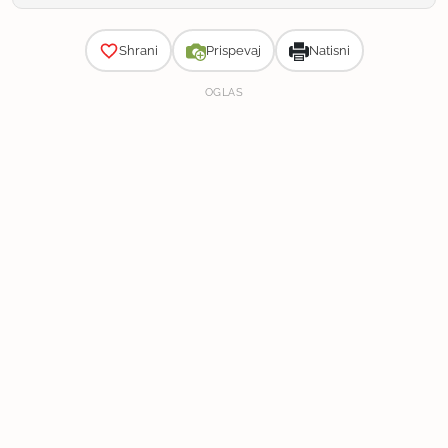
Zahtevnost
Shrani
Prispevaj
Natisni
OGLAS