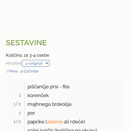
SESTAVINE
Količina: za 3-4 osebe
Množilnik:
📏
Mere
·
🌿
Začimbe
piščančje prsi - file
1 
korenček
1/2 
majhnega brokolija
1 
por
1/2 
paprike (
zelene
ali rdeče)
sojini kalčki (količina po okusu)