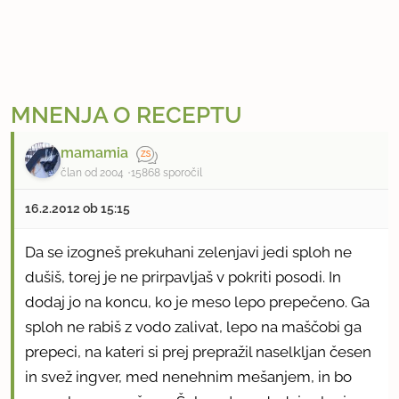
MNENJA O RECEPTU
mamamia
član od 2004
15868 sporočil
16.2.2012 ob 15:15
Da se izogneš prekuhani zelenjavi jedi sploh ne
dušiš, torej je ne prirpavljaš v pokriti posodi. In
dodaj jo na koncu, ko je meso lepo prepečeno. Ga
sploh ne rabiš z vodo zalivat, lepo na maščobi ga
prepeci, na kateri si prej prepražil naselkljan česen
in svež ingver, med nenehnim mešanjem, in bo