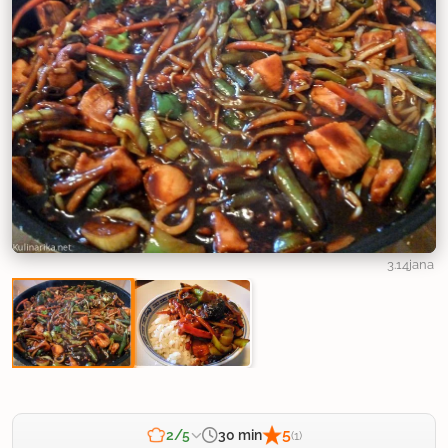
3.14jana
5
30 min
2/5
(1)