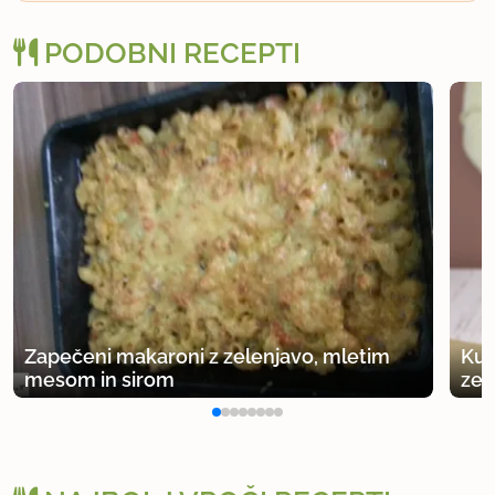
PODOBNI RECEPTI
uporabno
Zapečeni makaroni z zelenjavo, mletim
Kus
mesom in sirom
zel