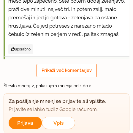
meso lepo zapečeno. Šele potem dodaj zelenjavo,
praži dve minuti, največ tri, in potem zalij, malo
premešaj in jed je gotova - zelenjava pa ostane
hrustljava. Če jed potreseš z narezano mlado
čebulo (z zelenim perjem v red), pa itak zmagaš.
uporabno
3.14jana
Prikaži več komentarjev
član od 2007
43 sporočil
13.4.2017 ob 18:26
Število mnenj: 2, prikazujem mnenja od 1 do 2
Ravnokar sem ga naredila. Super je, precej
Za pošiljanje mnenj se prijavite ali vpišite.
podoben tistemu iz kitajske restavracije.
Prijavite se lahko tudi z Google računom.
Upoštevala sem tudi mamamio in nisem nič
dušila. Tako je preprost in dober, da ne vem, zakaj
Prijava
Vpis
ga nisem že prej sama pripravila.