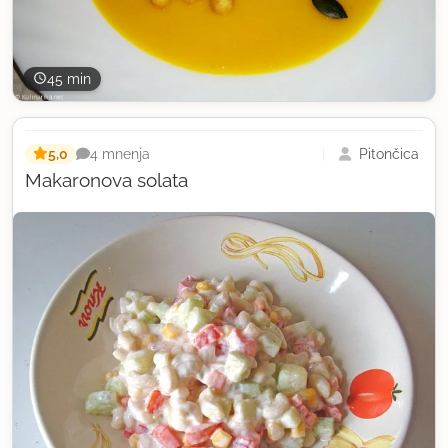
45 min
5,0
Pitončica
4 mnenja
Makaronova solata