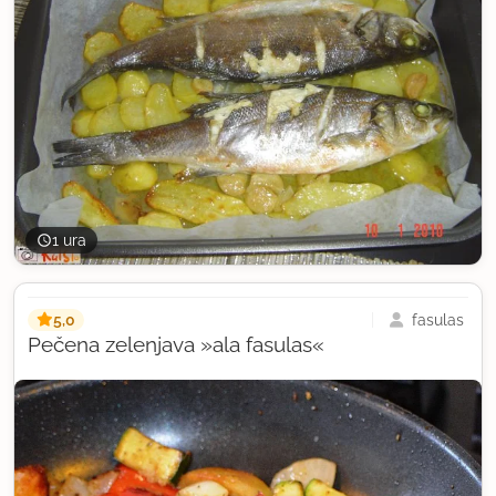
1 ura
5,0
fasulas
Pečena zelenjava »ala fasulas«