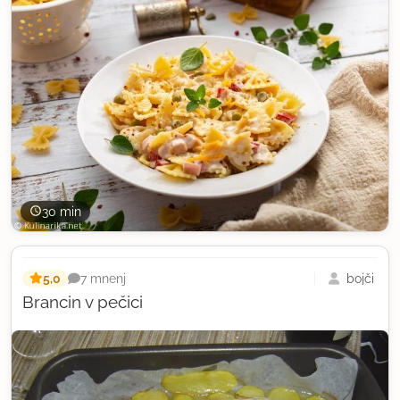
30 min
5,0
bojči
7 mnenj
Brancin v pečici