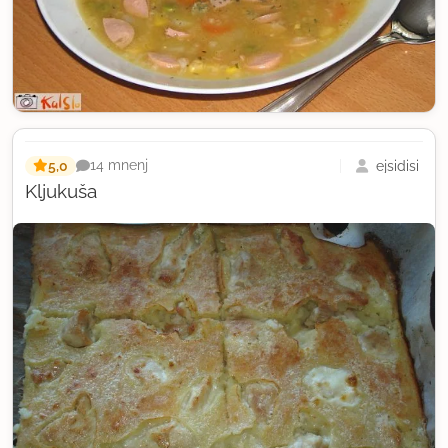
5,0
ejsidisi
14 mnenj
Kljukuša