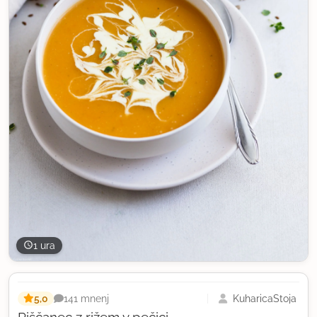
1 ura
5,0
KuharicaStoja
141 mnenj
Piščanec z rižem v pečici