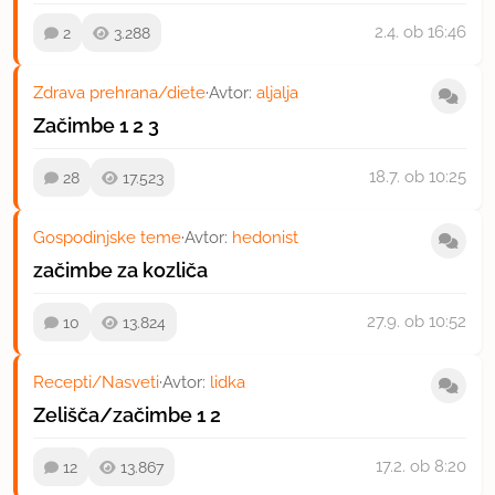
2.4.
ob 16:46
2
3.288
Zdrava prehrana/diete
·
Avtor:
aljalja
Začimbe
1
2
3
18.7.
ob 10:25
28
17.523
Gospodinjske teme
·
Avtor:
hedonist
začimbe za kozliča
27.9.
ob 10:52
10
13.824
Recepti/Nasveti
·
Avtor:
lidka
Zelišča/začimbe
1
2
17.2.
ob 8:20
12
13.867