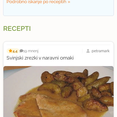
Podrobno iskanje po receptih
RECEPTI
4,4
petramark
19 mnenj
Svinjski zrezki v naravni omaki