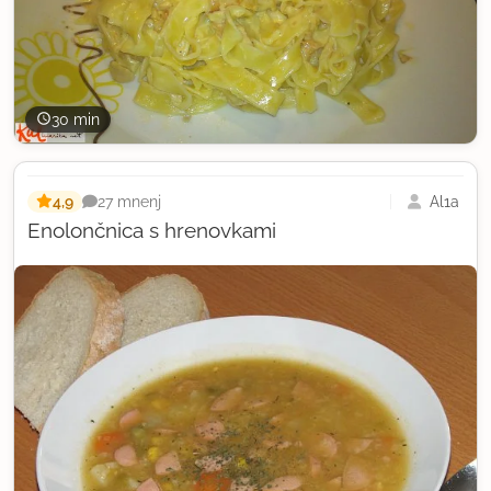
30 min
4,9
Al1a
27 mnenj
Enolončnica s hrenovkami