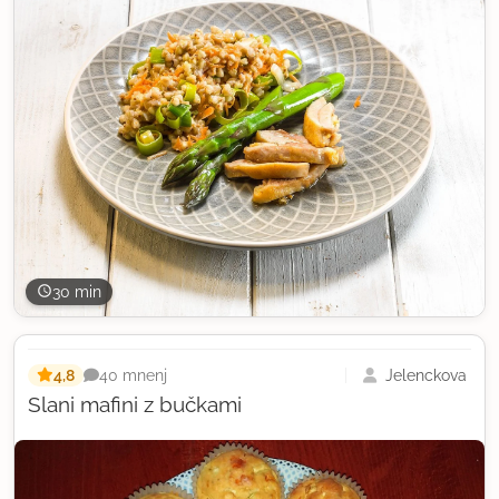
30 min
4,8
Jelenckova
40 mnenj
Slani mafini z bučkami