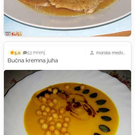
5,0
morska medvedka
53 mnenj
Bučna kremna juha