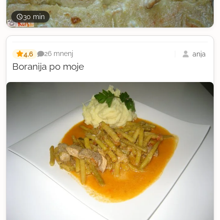
30 min
4,6
anja
26 mnenj
Boranija po moje