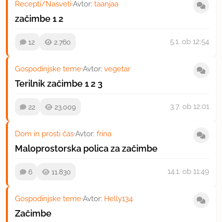
Recepti/Nasveti
·
Avtor:
taanjaa
začimbe
1
2
5.1.
ob 12:54
12
2.760
Gospodinjske teme
·
Avtor:
vegetar
Terilnik začimbe
1
2
3
3.7.
ob 12:01
22
23.009
Dom in prosti čas
·
Avtor:
frina
Maloprostorska polica za začimbe
14.1.
ob 11:49
6
11.830
Gospodinjske teme
·
Avtor:
Helly134
Začimbe