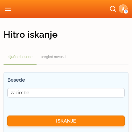
G
Hitro iskanje
ključne besede
pregled novosti
Besede