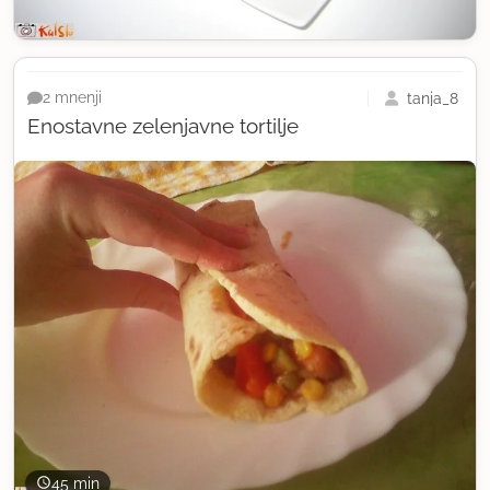
tanja_8
2 mnenji
Enostavne zelenjavne tortilje
45 min