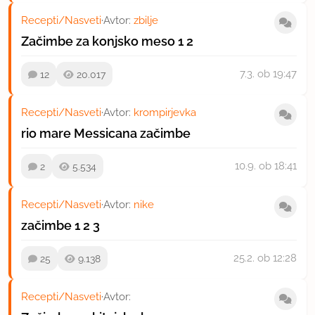
Recepti/Nasveti
·
Avtor:
zbilje
Začimbe za konjsko meso
1
2
7.3.
ob 19:47
12
20.017
Recepti/Nasveti
·
Avtor:
krompirjevka
rio mare Messicana začimbe
10.9.
ob 18:41
2
5.534
Recepti/Nasveti
·
Avtor:
nike
začimbe
1
2
3
25.2.
ob 12:28
25
9.138
Recepti/Nasveti
·
Avtor: