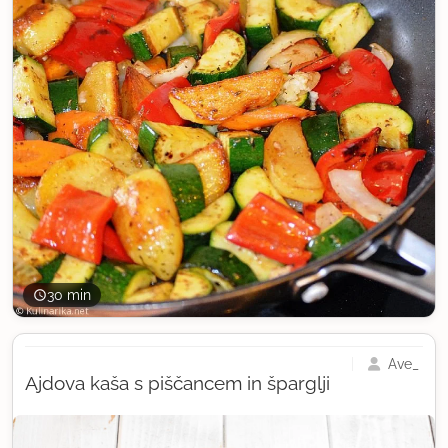
30 min
Ave_
Ajdova kaša s piščancem in šparglji