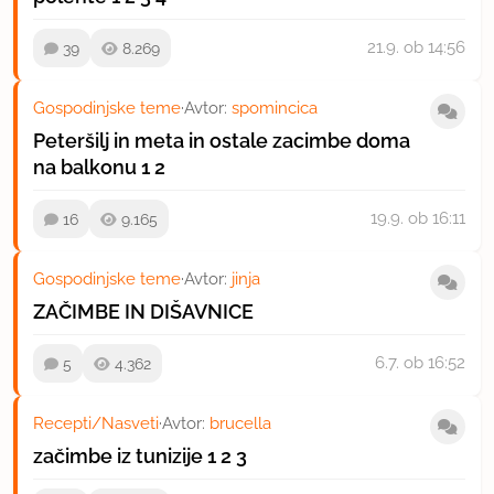
21.9.
ob 14:56
39
8.269
Gospodinjske teme
·
Avtor:
spomincica
Peteršilj in meta in ostale zacimbe doma
na balkonu
1
2
19.9.
ob 16:11
16
9.165
Gospodinjske teme
·
Avtor:
jinja
ZAČIMBE IN DIŠAVNICE
6.7.
ob 16:52
5
4.362
Recepti/Nasveti
·
Avtor:
brucella
začimbe iz tunizije
1
2
3