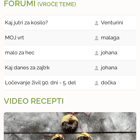
FORUMI
(VROČE TEME)
Kaj jutri za kosilo?
Venturini
MOJ vrt
malaga
malo za hec
johana
Kaj danes za zajtrk
johana
Ločevanje živil 90. dni - 5. del
dočka
VIDEO RECEPTI