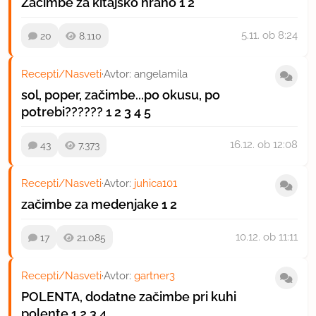
Začimbe za kitajsko hrano
1
2
5.11.
ob 8:24
20
8.110
Recepti/Nasveti
·
Avtor:
angelamila
sol, poper, začimbe...po okusu, po
potrebi??????
1
2
3
4
5
16.12.
ob 12:08
43
7.373
Recepti/Nasveti
·
Avtor:
juhica101
začimbe za medenjake
1
2
10.12.
ob 11:11
17
21.085
Recepti/Nasveti
·
Avtor:
gartner3
POLENTA, dodatne začimbe pri kuhi
polente
1
2
3
4