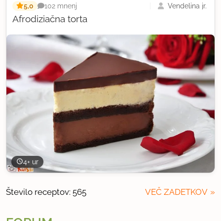
5,0
Vendelina jr.
102 mnenj
Afrodiziačna torta
4+ ur
Število receptov: 565
VEČ ZADETKOV