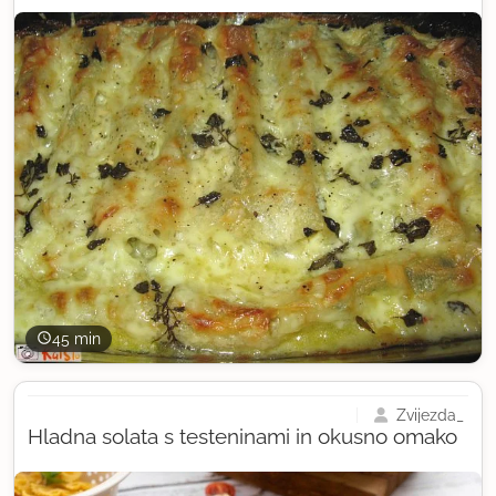
45 min
Zvijezda_
Hladna solata s testeninami in okusno omako