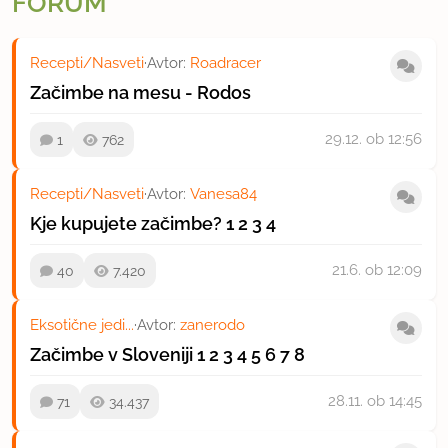
FORUM
Recepti/Nasveti
·
Avtor:
Roadracer
Začimbe na mesu - Rodos
29.12.
ob 12:56
1
762
Recepti/Nasveti
·
Avtor:
Vanesa84
Kje kupujete začimbe?
1
2
3
4
21.6.
ob 12:09
40
7.420
Eksotične jedi...
·
Avtor:
zanerodo
Začimbe v Sloveniji
1
2
3
4
5
6
7
8
28.11.
ob 14:45
71
34.437