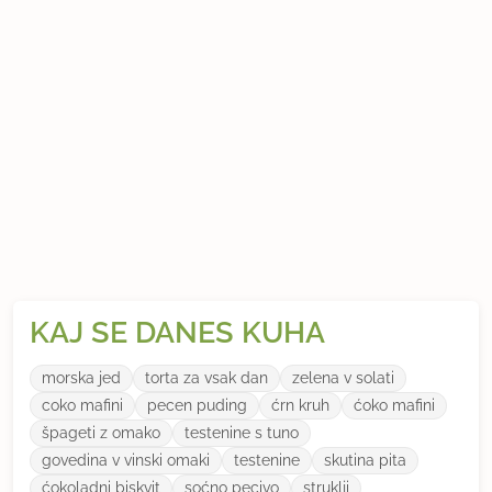
KAJ SE DANES KUHA
morska jed
torta za vsak dan
zelena v solati
coko mafini
pecen puding
ćrn kruh
ćoko mafini
špageti z omako
testenine s tuno
govedina v vinski omaki
testenine
skutina pita
ćokoladni biskvit
soćno pecivo
struklji