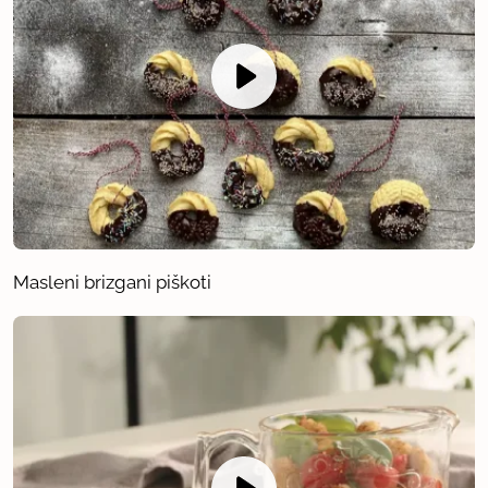
Masleni brizgani piškoti