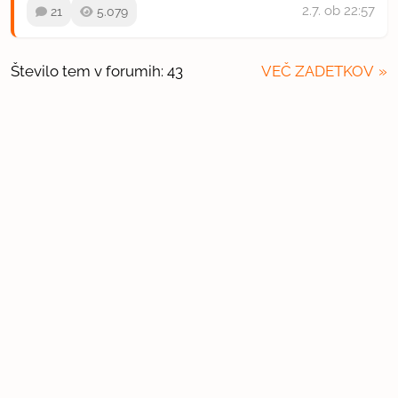
2.7.
ob 22:57
21
5.079
Število tem v forumih: 43
VEČ ZADETKOV