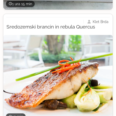
1 ura 15 min
Klet Brda
Sredozemski brancin in rebula Quercus