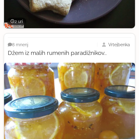
2 uri
Vrtejbenka
8 mnenj
Džem iz malih rumenih paradižnikov..