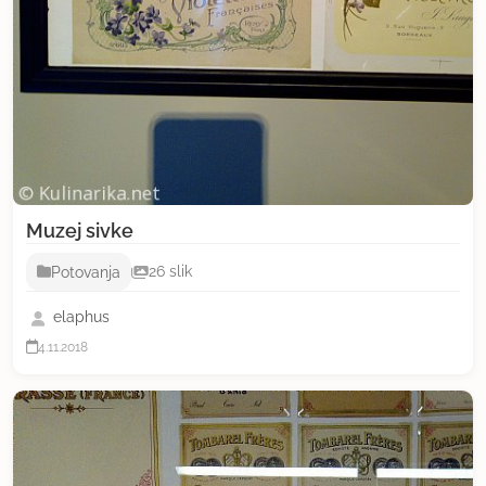
Muzej sivke
Potovanja
26 slik
elaphus
4.11.2018