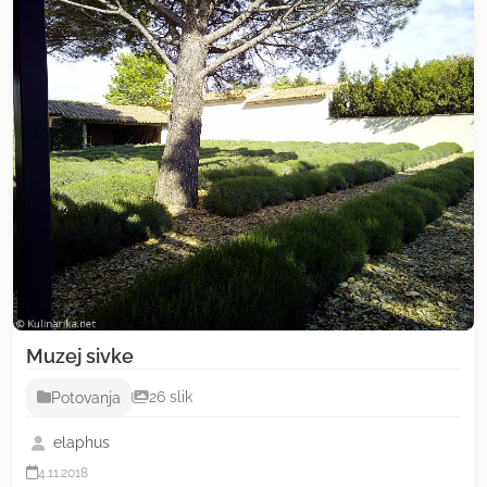
Muzej sivke
Potovanja
26 slik
elaphus
4.11.2018