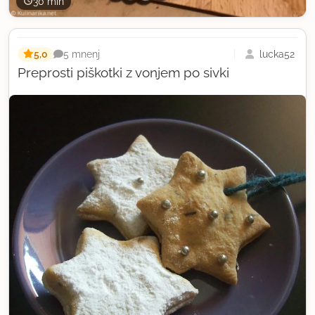
30 min
5,0
lucka52
5 mnenj
Preprosti piškotki z vonjem po sivki