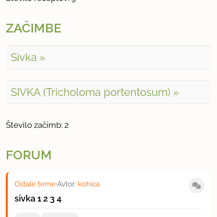
ZAČIMBE
Sivka
SIVKA (Tricholoma portentosum)
Število začimb: 2
FORUM
Ostale teme
·
Avtor:
kohica
sivka
1
2
3
4