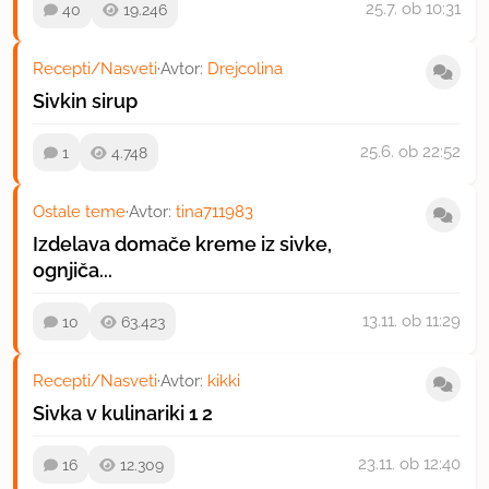
25.7.
ob 10:31
40
19.246
Recepti/Nasveti
·
Avtor:
Drejcolina
Sivkin sirup
25.6.
ob 22:52
1
4.748
Ostale teme
·
Avtor:
tina711983
Izdelava domače kreme iz sivke,
ognjiča...
13.11.
ob 11:29
10
63.423
Recepti/Nasveti
·
Avtor:
kikki
Sivka v kulinariki
1
2
23.11.
ob 12:40
16
12.309