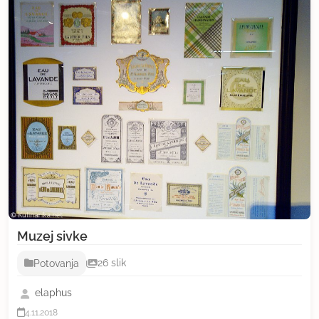
Muzej sivke
Potovanja
26 slik
elaphus
4.11.2018