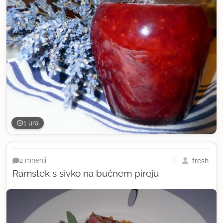
1 ura
fresh
2 mnenji
Ramstek s sivko na bučnem pireju