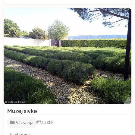
Muzej sivke
Potovanja
26 slik
elaphus