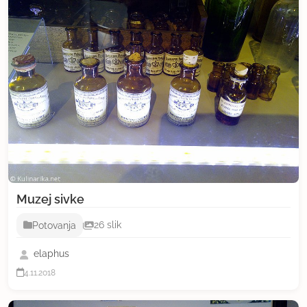
Muzej sivke
Potovanja
26 slik
elaphus
4.11.2018