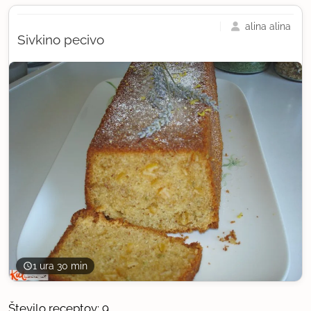
alina alina
Sivkino pecivo
1 ura 30 min
Število receptov: 9