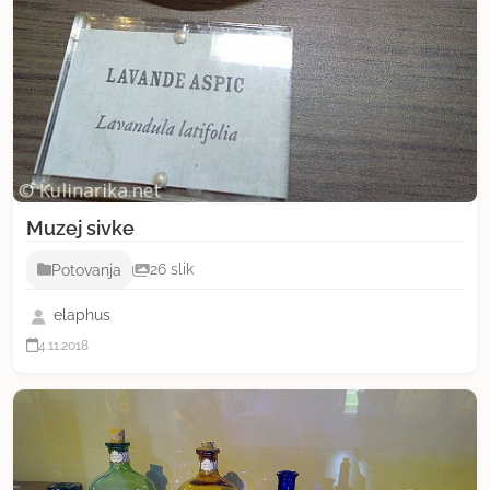
Muzej sivke
Potovanja
26 slik
elaphus
4.11.2018