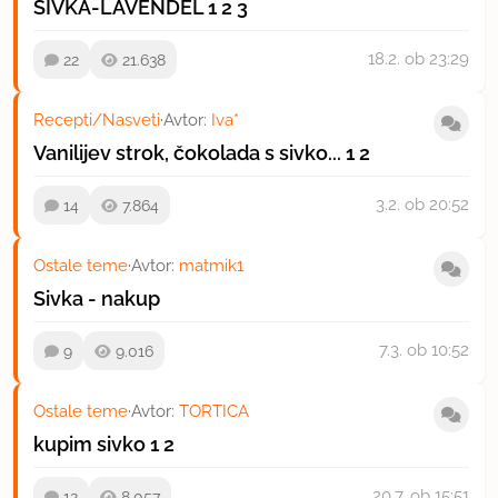
SIVKA-LAVENDEL
1
2
3
18.2.
ob 23:29
22
21.638
Recepti/Nasveti
·
Avtor:
Iva*
Vanilijev strok, čokolada s sivko...
1
2
3.2.
ob 20:52
14
7.864
Ostale teme
·
Avtor:
matmik1
Sivka - nakup
7.3.
ob 10:52
9
9.016
Ostale teme
·
Avtor:
TORTICA
kupim sivko
1
2
20.7.
ob 15:51
12
8.057