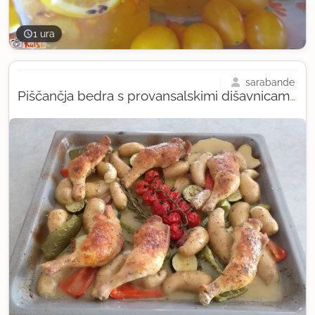
1 ura
sarabande
Piščančja bedra s provansalskimi dišavnicami, zelenjavo in krompirjem