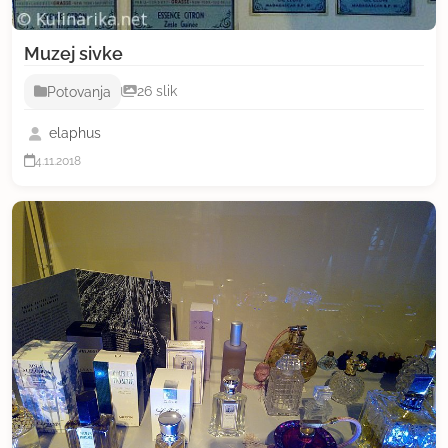
Muzej sivke
Potovanja
26 slik
elaphus
4.11.2018