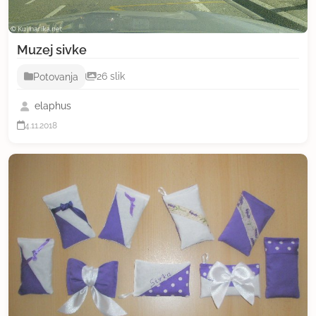
Muzej sivke
Potovanja
26 slik
elaphus
4.11.2018