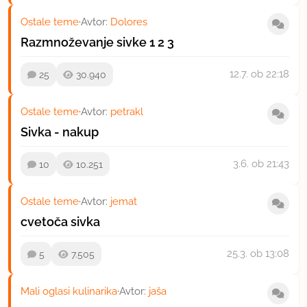
Ostale teme
·
Avtor:
Dolores
Razmnoževanje sivke
1
2
3
12.7.
ob 22:18
25
30.940
Ostale teme
·
Avtor:
petrakl
Sivka - nakup
3.6.
ob 21:43
10
10.251
Ostale teme
·
Avtor:
jemat
cvetoča sivka
25.3.
ob 13:08
5
7.505
Mali oglasi kulinarika
·
Avtor:
jaša