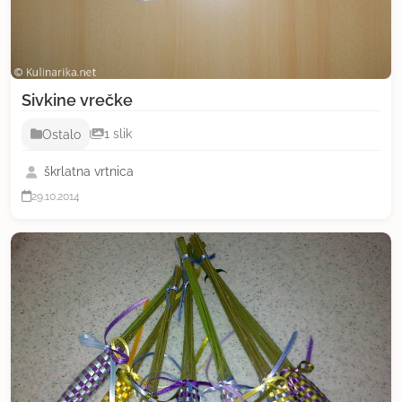
Sivkine vrečke
Ostalo
1 slik
škrlatna vrtnica
29.10.2014