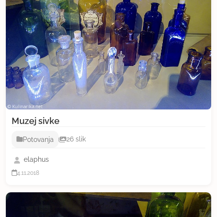
Muzej sivke
Potovanja
26 slik
elaphus
4.11.2018