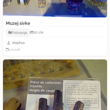
Muzej sivke
Potovanja
26 slik
elaphus
4.11.2018