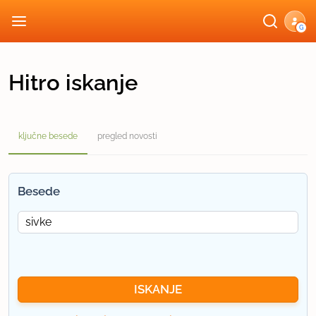
G
Hitro iskanje
ključne besede
pregled novosti
Besede