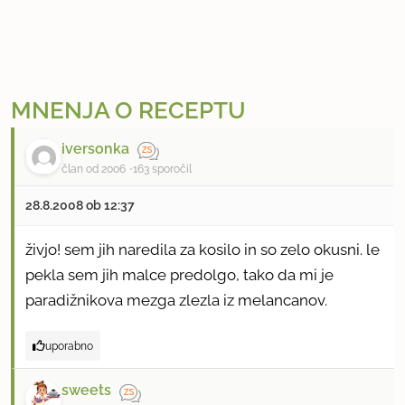
MNENJA O RECEPTU
iversonka
član od 2006
163 sporočil
28.8.2008 ob 12:37
živjo! sem jih naredila za kosilo in so zelo okusni. le
pekla sem jih malce predolgo, tako da mi je
paradižnikova mezga zlezla iz melancanov.
uporabno
sweets