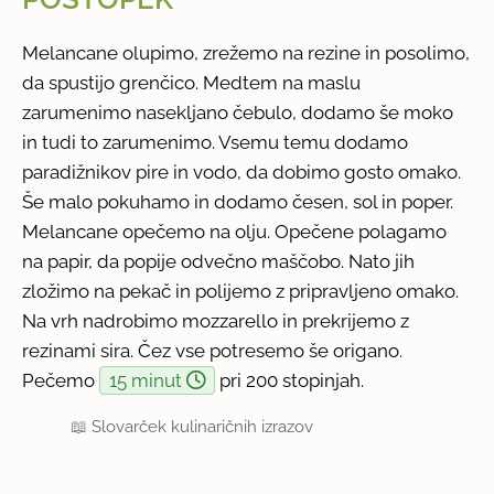
Melancane olupimo, zrežemo na rezine in posolimo,
da spustijo grenčico. Medtem na maslu
zarumenimo nasekljano čebulo, dodamo še moko
in tudi to zarumenimo. Vsemu temu dodamo
paradižnikov pire in vodo, da dobimo gosto omako.
Še malo pokuhamo in dodamo česen, sol in poper.
Melancane opečemo na olju. Opečene polagamo
na papir, da popije odvečno maščobo. Nato jih
zložimo na pekač in polijemo z pripravljeno omako.
Na vrh nadrobimo mozzarello in prekrijemo z
rezinami sira. Čez vse potresemo še origano.
Pečemo
15 minut
pri 200 stopinjah.
📖
Slovarček kulinaričnih izrazov