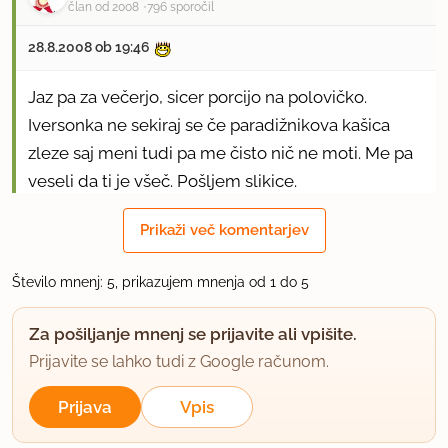
član od 2008
796 sporočil
28.8.2008 ob 19:46
Jaz pa za večerjo, sicer porcijo na polovičko.
Iversonka ne sekiraj se če paradižnikova kašica
zleze saj meni tudi pa me čisto nič ne moti. Me pa
veseli da ti je všeč. Pošljem slikice.
Prikaži več komentarjev
uporabno
Migla
Število mnenj: 5, prikazujem mnenja od 1 do 5
član od 2004
1892 sporočil
Za pošiljanje mnenj se prijavite ali vpišite.
12.9.2008 ob 10:46
Prijavite se lahko tudi z Google računom.
To mora biti pa dobro. Bom poizkusila in se javim.
Prijava
Vpis
Migla