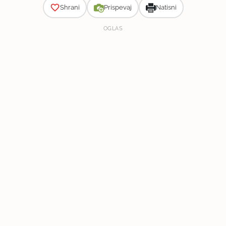
Shrani
Prispevaj
Natisni
OGLAS