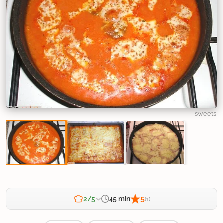
sweets
5
45 min
2/5
(1)
Zahtevnost