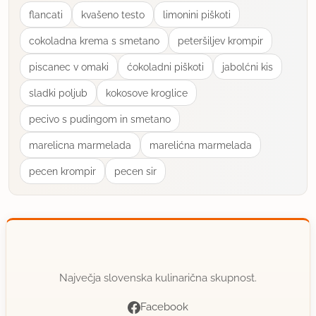
flancati
kvašeno testo
limonini piškoti
cokoladna krema s smetano
peteršiljev krompir
piscanec v omaki
ćokoladni piškoti
jabolćni kis
sladki poljub
kokosove kroglice
pecivo s pudingom in smetano
marelicna marmelada
marelićna marmelada
pecen krompir
pecen sir
Največja slovenska kulinarična skupnost.
Facebook