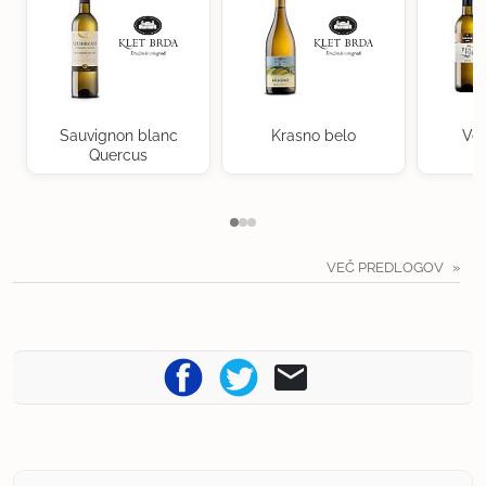
Sauvignon blanc
Krasno belo
Ven
Quercus
VEČ PREDLOGOV