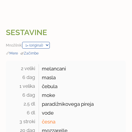
SESTAVINE
Množilnik:
📏
Mere
·
🌿
Začimbe
2 veliki 
melancani
6 dag 
masla
1 velika 
čebula
6 dag 
moke
2,5 dl 
paradižnikovega pireja
6 dl 
vode
3 stroki 
česna
20 dag 
mozzarelle