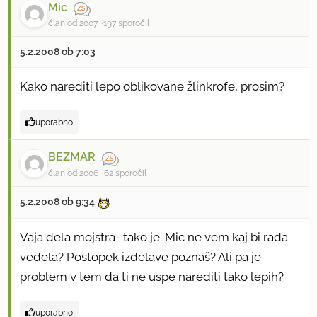
Mic
član od 2007
197 sporočil
5.2.2008 ob 7:03
Kako narediti lepo oblikovane žlinkrofe, prosim?
uporabno
BEZMAR
član od 2006
62 sporočil
5.2.2008 ob 9:34
Vaja dela mojstra- tako je. Mic ne vem kaj bi rada
vedela? Postopek izdelave poznaš? Ali pa je
problem v tem da ti ne uspe narediti tako lepih?
uporabno