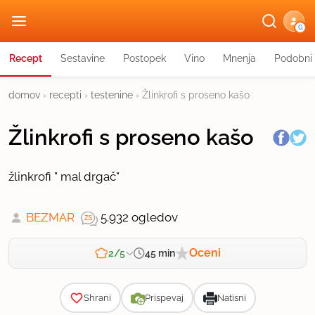
G
Recept
Sestavine
Postopek
Vino
Mnenja
Podobni 
domov
›
recepti
›
testenine
›
Žlinkrofi s proseno kašo
Žlinkrofi s proseno kašo
žlinkrofi " mal drgač"
BEZMAR
5.932 ogledov
Oceni
45 min
2/5
Zahtevnost
Shrani
Prispevaj
Natisni