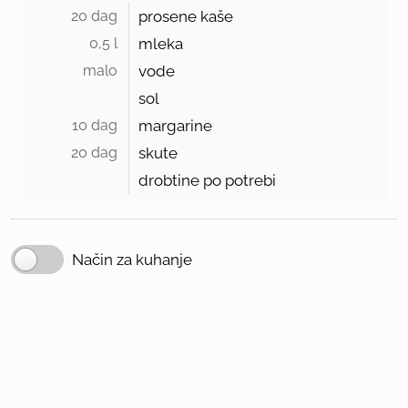
20 dag 
prosene kaše
0,5 l 
mleka
malo 
vode
sol
10 dag 
margarine
20 dag 
skute
drobtine po potrebi
Način za kuhanje