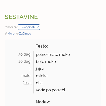
SESTAVINE
Množilnik:
📏
Mere
·
🌿
Začimbe
Testo:
30 dag 
polnozrnate moke
20 dag 
bele moke
3 
jajca
malo 
mleka
žlica 
olja
voda po potrebi
Nadev: