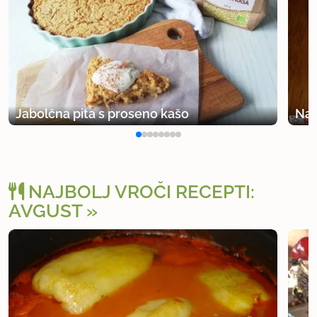
Jabolčna pita s proseno kašo
Nav
NAJBOLJ VROČI RECEPTI:
AVGUST