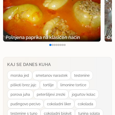
Polnjena paprika na klasičen način
Osv
KAJ SE DANES KUHA
morska jed
smetanov narastek
testenine
piškoti brez jajc
tortilje
limonine tortice
porova juha
peteršiljevi zrezki
jogurtov kolac
pudingovo pecivo
cokoladni liker
cokolada
testenine s tuno
cokoladni biskvit
tunina solata