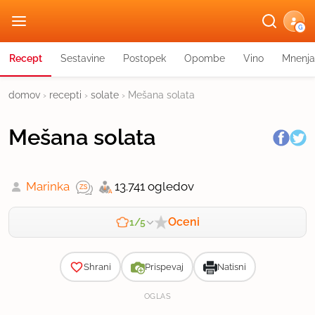
G
Recept
Sestavine
Postopek
Opombe
Vino
Mnenja
domov
›
recepti
›
solate
›
Mešana solata
Mešana solata
Marinka
13.741 ogledov
Oceni
1/5
Zahtevnost
Shrani
Prispevaj
Natisni
OGLAS