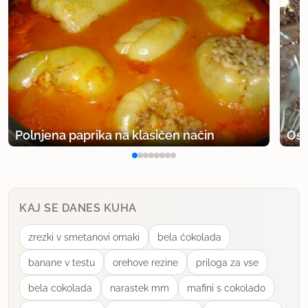
Polnjena paprika na klasičen način
Osv
KAJ SE DANES KUHA
zrezki v smetanovi omaki
bela ćokolada
banane v testu
orehove rezine
priloga za vse
bela cokolada
narastek mm
mafini s cokolado