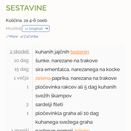
SESTAVINE
Količina: za 4-6 oseb
Množilnik:
📏
Mere
·
🌿
Začimbe
2 skodeli 
kuhanih jajčnih
testenin
10 dag 
šunke, narezane na trakove
15 dag 
sira ementalca, narezanega na kocke
1 večja 
zelena
paprika, narezana na trakove
1 
pločevinka rakcev ali
5 dag
kuhanih
svežih škampov
3 
sardelji fileti
1 
pločevinkla graha ali 10 dag
kuhanega svežega graha
1 manjši 
nastrgan gomolj
zelene