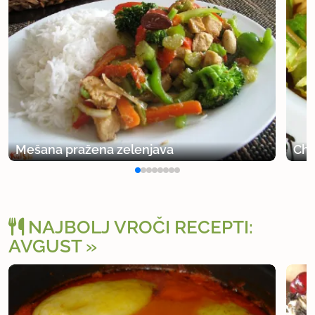
Mešana pražena zelenjava
Cho
NAJBOLJ VROČI RECEPTI:
AVGUST