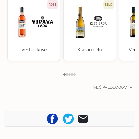
ROSÉ
BELO
Ventus Rosé
Krasno belo
Vent
VEČ PREDLOGOV