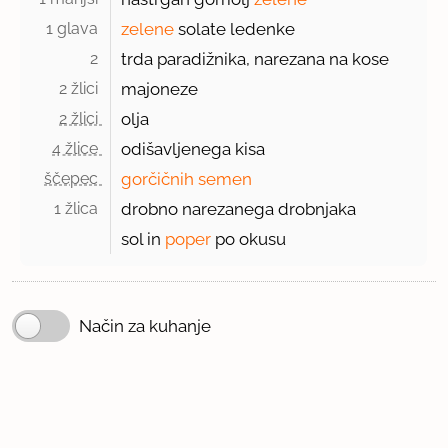
1 glava 
zelene
solate ledenke
2 
trda paradižnika, narezana na kose
2 žlici 
majoneze
2 žlici 
olja
4 žlice 
odišavljenega kisa
ščepec 
gorčičnih semen
1 žlica 
drobno narezanega drobnjaka
sol in
poper
po okusu
Način za kuhanje