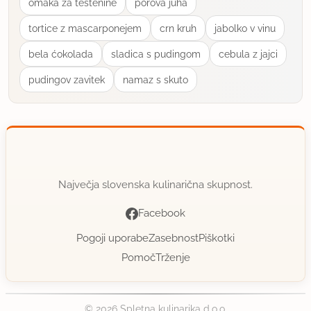
omaka za testenine
porova juha
tortice z mascarponejem
crn kruh
jabolko v vinu
bela ćokolada
sladica s pudingom
cebula z jajci
pudingov zavitek
namaz s skuto
Največja slovenska kulinarična skupnost.
Facebook
Pogoji uporabe
Zasebnost
Piškotki
Pomoč
Trženje
© 2026 Spletna kulinarika d.o.o.