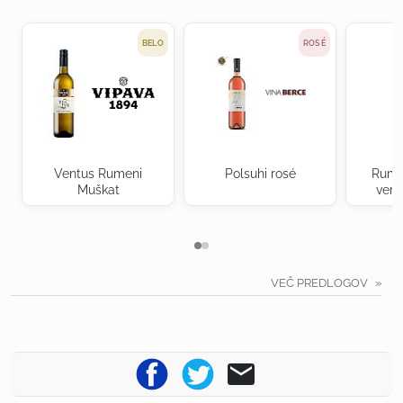
BELO
ROSÉ
Ventus Rumeni
Polsuhi rosé
Rume
Muškat
verd
VEČ PREDLOGOV