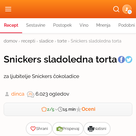
G
Recept
Sestavine
Postopek
Vino
Mnenja
Podobni 
domov
›
recepti
›
sladice
›
torte
›
Snickers sladoledna torta
Snickers sladoledna torta
za ljubitelje Snickers čokoladice
dinca
6.023 ogledov
Oceni
15 min
2/5
Zahtevnost
Shrani
Prispevaj
Natisni