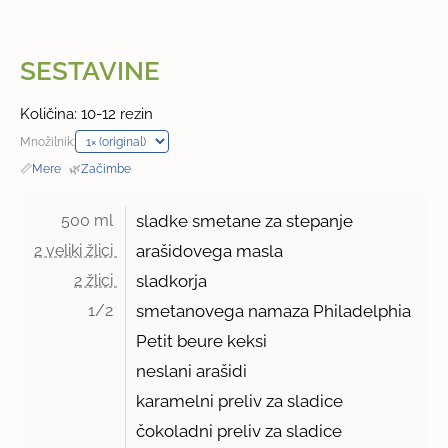
SESTAVINE
Količina: 10-12 rezin
Množilnik:
📏
Mere
·
🌿
Začimbe
500 ml 
sladke smetane za stepanje
2 veliki žlici 
arašidovega masla
2 žlici 
sladkorja
1/2 
smetanovega namaza Philadelphia
Petit beure keksi
neslani arašidi
karamelni preliv za sladice
čokoladni preliv za sladice