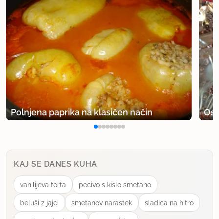
Polnjena paprika na klasičen način
Osv
KAJ SE DANES KUHA
vanilijeva torta
pecivo s kislo smetano
beluši z jajci
smetanov narastek
sladica na hitro