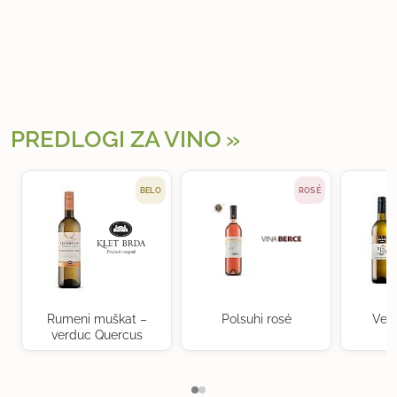
PREDLOGI ZA VINO
BELO
ROSÉ
Rumeni muškat –
Polsuhi rosé
Ven
verduc Quercus