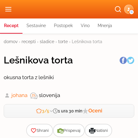
G
Recept
Sestavine
Postopek
Vino
Mnenja
domov
›
recepti
›
sladice
›
torte
›
Lešnikova torta
Lešnikova torta
okusna torta z lešniki
johana
slovenija
Oceni
1 ura 30 min
3/5
Zahtevnost
Shrani
Prispevaj
Natisni