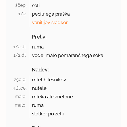
ščep 
soli
1/2 
pecilnega praška
vanilijev sladkor
Preliv:
1/2 dl 
ruma
1/2 dl 
vode, malo pomarančnega soka
Nadev:
250 g 
mletih lešnikov
4 žlice 
nutele
malo 
mleka ali smetane
malo 
ruma
slatkor po želji