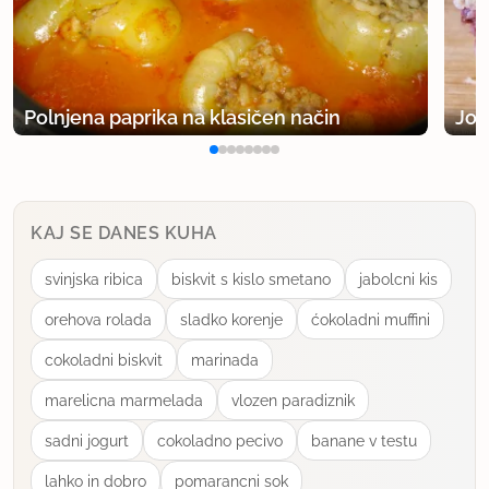
Polnjena paprika na klasičen način
Jog
KAJ SE DANES KUHA
svinjska ribica
biskvit s kislo smetano
jabolcni kis
orehova rolada
sladko korenje
ćokoladni muffini
cokoladni biskvit
marinada
marelicna marmelada
vlozen paradiznik
sadni jogurt
cokoladno pecivo
banane v testu
lahko in dobro
pomarancni sok