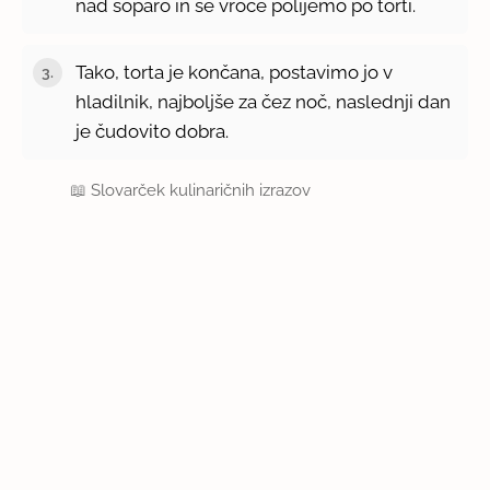
nad soparo in še vroče polijemo po torti.
Tako, torta je končana, postavimo jo v
hladilnik, najboljše za čez noč, naslednji dan
je čudovito dobra.
📖
Slovarček kulinaričnih izrazov