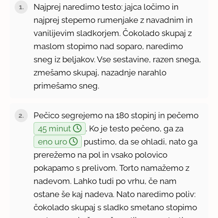
Najprej naredimo testo: jajca ločimo in
najprej stepemo rumenjake z navadnim in
vanilijevim sladkorjem. Čokolado skupaj z
maslom stopimo nad soparo, naredimo
sneg iz beljakov. Vse sestavine, razen snega,
zmešamo skupaj, nazadnje narahlo
primešamo sneg.
Pečico segrejemo na 180 stopinj in pečemo
45 minut
. Ko je testo pečeno, ga za
eno uro
pustimo, da se ohladi, nato ga
prerežemo na pol in vsako polovico
pokapamo s prelivom. Torto namažemo z
nadevom. Lahko tudi po vrhu, če nam
ostane še kaj nadeva. Nato naredimo poliv:
čokolado skupaj s sladko smetano stopimo