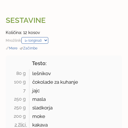
SESTAVINE
Količina: 12 kosov
Množilnik:
📏
Mere
·
🌿
Začimbe
Testo:
80 g 
lešnikov
100 g 
čokolade za kuhanje
7 
jajc
250 g 
masla
250 g 
sladkorja
200 g 
moke
2 žlici 
kakava