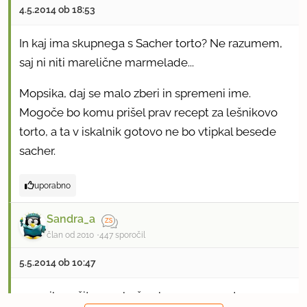
4.5.2014 ob 18:53
In kaj ima skupnega s Sacher torto? Ne razumem,
saj ni niti marelične marmelade...
Mopsika, daj se malo zberi in spremeni ime.
Mogoče bo komu prišel prav recept za lešnikovo
torto, a ta v iskalnik gotovo ne bo vtipkal besede
sacher.
uporabno
Sandra_a
član od 2010
447 sporočil
5.5.2014 ob 10:47
mopsika, očitno ne boš nobenega recepta prav