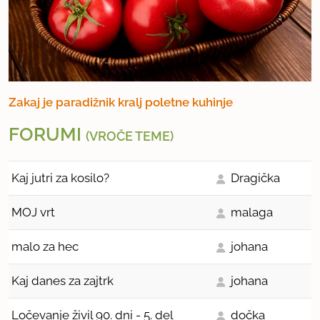
Zakaj je paradižnik kralj poletne kuhinje
FORUMI
(VROČE TEME)
Kaj jutri za kosilo?
Dragička
MOJ vrt
malaga
malo za hec
johana
Kaj danes za zajtrk
johana
Ločevanje živil 90. dni - 5. del
dočka