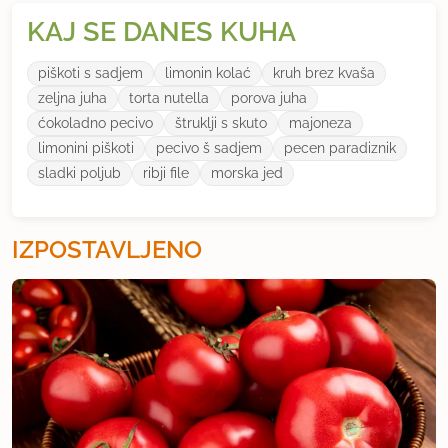
KAJ SE DANES KUHA
piškoti s sadjem
limonin kolać
kruh brez kvaša
zeljna juha
torta nutella
porova juha
ćokoladno pecivo
štruklji s skuto
majoneza
limonini piškoti
pecivo š sadjem
pecen paradiznik
sladki poljub
ribji file
morska jed
IZPOSTAVLJENO