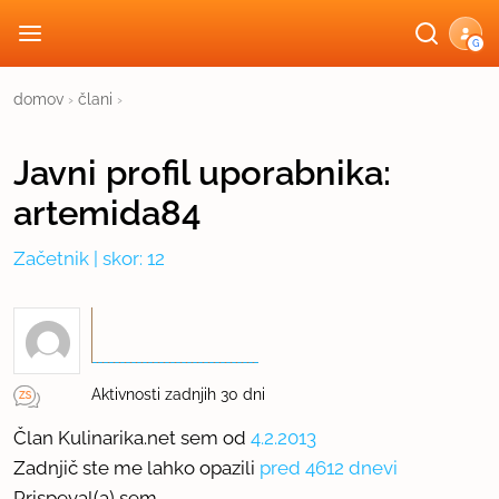
G
domov
›
člani
›
Javni profil
uporabnika:
artemida84
Začetnik
| skor: 12
Aktivnosti zadnjih 30 dni
Član Kulinarika.net sem od
4.2.2013
Zadnjič ste me lahko opazili
pred 4612 dnevi
Prispeval(a) sem