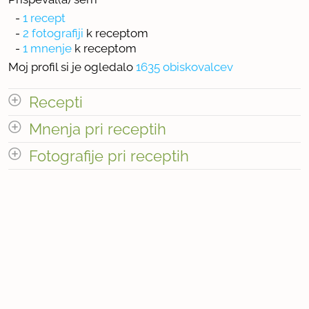
-
1 recept
-
2 fotografiji
k receptom
-
1 mnenje
k receptom
Moj profil si je ogledalo
1635 obiskovalcev
Recepti
Mnenja pri receptih
Število receptov: 1
odpri vse
Fotografije pri receptih
Število mnenj pri receptih: 1
Število fotografij pri receptih: 2