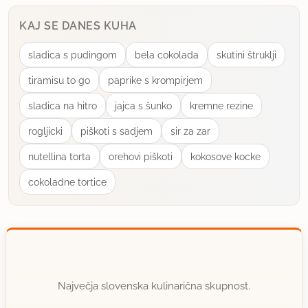
KAJ SE DANES KUHA
sladica s pudingom
bela cokolada
skutini štruklji
tiramisu to go
paprike s krompirjem
sladica na hitro
jajca s šunko
kremne rezine
rogljicki
piškoti s sadjem
sir za zar
nutellina torta
orehovi piškoti
kokosove kocke
cokoladne tortice
Največja slovenska kulinarična skupnost.