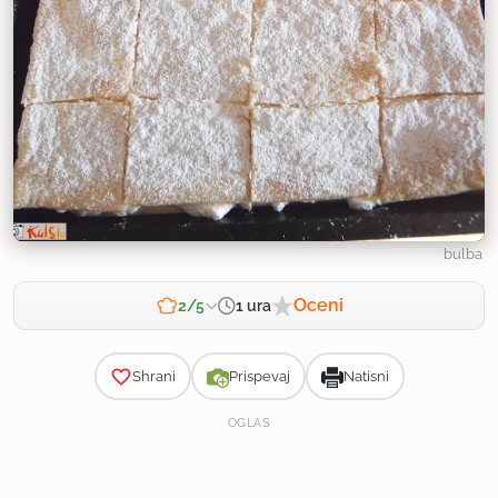
bulba
Oceni
1 ura
2/5
Zahtevnost
Shrani
Prispevaj
Natisni
OGLAS