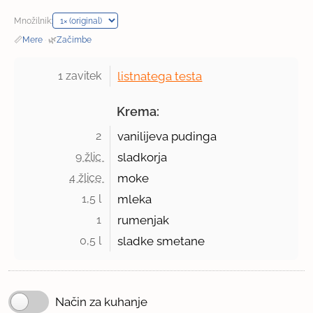
Množilnik:
📏
Mere
·
🌿
Začimbe
1 zavitek 
listnatega testa
Krema:
2 
vanilijeva pudinga
9 žlic 
sladkorja
4 žlice 
moke
1,5 l 
mleka
1 
rumenjak
0,5 l 
sladke smetane
Način za kuhanje