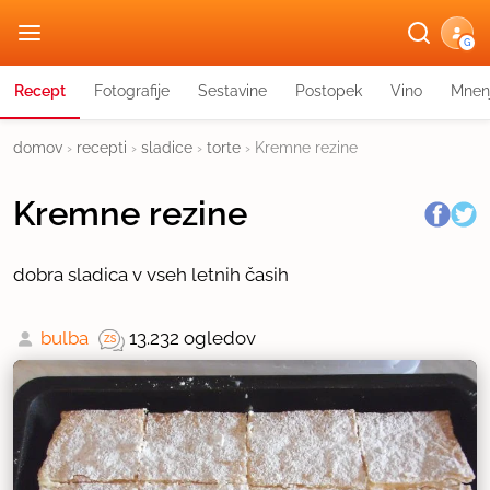
G
Recept
Fotografije
Sestavine
Postopek
Vino
Mnen
domov
›
recepti
›
sladice
›
torte
›
Kremne rezine
Kremne rezine
dobra sladica v vseh letnih časih
bulba
13.232 ogledov