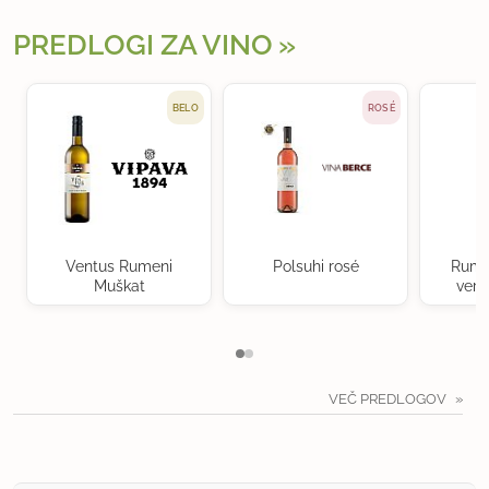
PREDLOGI ZA VINO
BELO
ROSÉ
Ventus Rumeni
Polsuhi rosé
Rume
Muškat
verd
VEČ PREDLOGOV