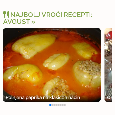
NAJBOLJ VROČI RECEPTI:
AVGUST
Polnjena paprika na klasičen način
Osv