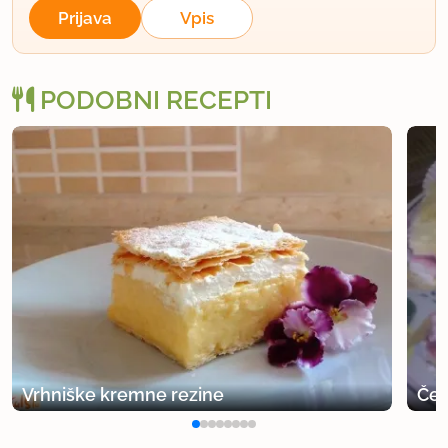
Prijava
Vpis
PODOBNI RECEPTI
Vrhniške kremne rezine
Češ