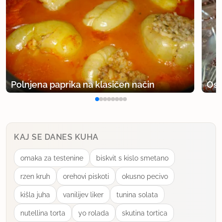
član od 2006
115 sporočil
30.8.2013 ob 16:15
niso še objavili,čaka na objavo,popravek. Smetana
se topla doda nadevu,pred moko in snegom.
Polnjena paprika na klasičen način
Osv
uporabno
boonkoo
član od 2006
115 sporočil
KAJ SE DANES KUHA
30.8.2013 ob 16:16
omaka za testenine
biskvit s kislo smetano
nič se ne stepa smetana. Kot piše,nekaj minut se
rzen kruh
orehovi piskoti
okusno pecivo
pokuha.
kišla juha
vanilijev liker
tunina solata
nutellina torta
yo rolada
skutina tortica
uporabno