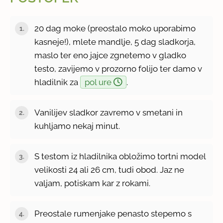
20 dag moke (preostalo moko uporabimo
kasneje!), mlete mandlje, 5 dag sladkorja,
maslo ter eno jajce zgnetemo v gladko
testo, zavijemo v prozorno folijo ter damo v
hladilnik za
pol ure
.
Vanilijev sladkor zavremo v smetani in
kuhljamo nekaj minut.
S testom iz hladilnika obložimo tortni model
velikosti 24 ali 26 cm, tudi obod. Jaz ne
valjam, potiskam kar z rokami.
Preostale rumenjake penasto stepemo s