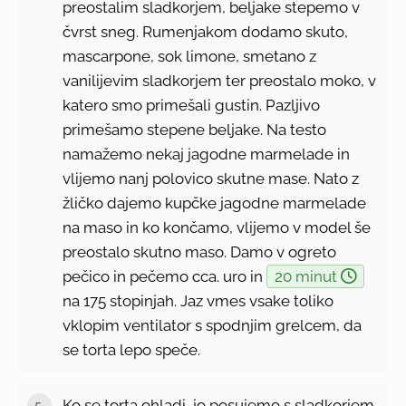
preostalim sladkorjem, beljake stepemo v
čvrst sneg. Rumenjakom dodamo skuto,
mascarpone, sok limone, smetano z
vanilijevim sladkorjem ter preostalo moko, v
katero smo primešali gustin. Pazljivo
primešamo stepene beljake. Na testo
namažemo nekaj jagodne marmelade in
vlijemo nanj polovico skutne mase. Nato z
žličko dajemo kupčke jagodne marmelade
na maso in ko končamo, vlijemo v model še
preostalo skutno maso. Damo v ogreto
pečico in pečemo cca. uro in
20 minut
na 175 stopinjah. Jaz vmes vsake toliko
vklopim ventilator s spodnjim grelcem, da
se torta lepo speče.
Ko se torta ohladi, jo posujemo s sladkorjem