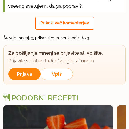
vseeno svetujem, da ga popraviš.
Ne jemlji tega kot kritiko, je le dobronameren
Prikaži več komentarjev
nasvet.
Število mnenj: 9, prikazujem mnenja od 1 do 9
Moj komentar se lahko tudi zbriše, da ti ne bo
kvaril recepta.
Za pošiljanje mnenj se prijavite ali vpišite.
Prijavite se lahko tudi z Google računom.
uporabno
Prijava
Vpis
boonkoo
član od 2006
115 sporočil
30.8.2013 ob 13:09
PODOBNI RECEPTI
Vesnuska,hvala za opozorilo, "obok" je bil tiskarski
škrat :)