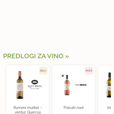
PREDLOGI ZA VINO
BELO
ROSÉ
Rumeni muškat –
Polsuhi rosé
Ven
verduc Quercus