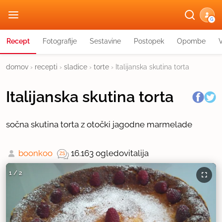
G
Recept
Fotografije
Sestavine
Postopek
Opombe
domov
›
recepti
›
sladice
›
torte
›
Italijanska skutina torta
Italijanska skutina torta
sočna skutina torta z otočki jagodne marmelade
boonkoo
16.163 ogledov
italija
1
/
2