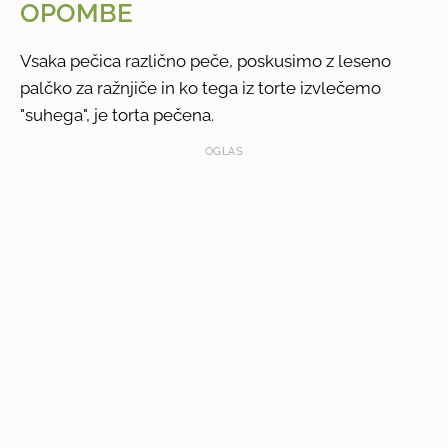
OPOMBE
Vsaka pečica različno peče, poskusimo z leseno
palčko za ražnjiče in ko tega iz torte izvlečemo
"suhega", je torta pečena.
OGLAS