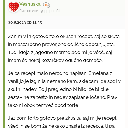
Vesnuska
član od 2011
944 sporočil
30.8.2013 ob 11:35
Zanimiv in gotovo zelo okusen recept, saj se skuta
in mascarpone preverjeno odlično dopolnjujeta.
Tudi ideja z jagodno marmelado mi je všeč, saj
imam še nekaj kozarčkov odlične domače.
Je pa recept malo nerodno napisan. Smetana z
vanilijo je izginila neznano kam, sklepam, da sodi v
skutni nadev. Bolj pregledno bi bilo, če bi bile
sestavine za testo in nadev zapisane ločeno. Prav
tako ni obok temveč obod torte.
Jaz bom torto gotovo preizkusila, saj mi je recept
všeč in se bom že nekako znašla iz recepta, ti pa