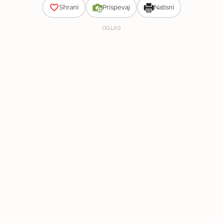
Shrani
Prispevaj
Natisni
OGLAS