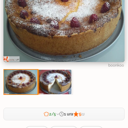
boonkoo
5
1 ura
2/5
(1)
Zahtevnost