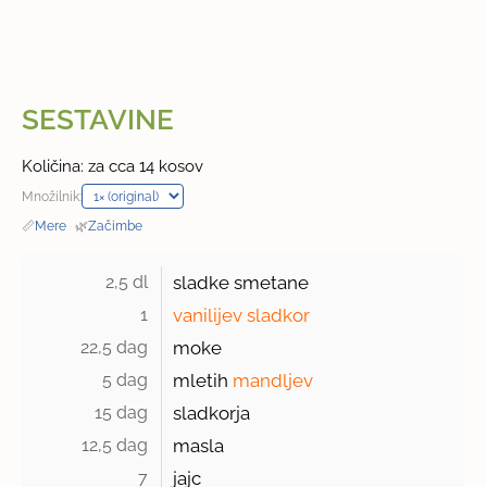
SESTAVINE
Količina: za cca 14 kosov
Množilnik:
📏
Mere
·
🌿
Začimbe
2,5 dl 
sladke smetane
1 
vanilijev sladkor
22,5 dag 
moke
5 dag 
mletih
mandljev
15 dag 
sladkorja
12,5 dag 
masla
7 
jajc