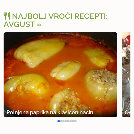
NAJBOLJ VROČI RECEPTI:
AVGUST
Polnjena paprika na klasičen način
Osv