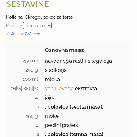
SESTAVINE
Količina: Okrogel pekač za torto
Množilnik:
📏
Mere
·
🌿
Začimbe
Osnovna masa:
250 ml 
navadnega rastlinskega olja
250 g 
sladkorja
100 ml 
mleka
nekaj kapljic 
vanilijevega
ekstrakta
4 
jajca
1
. polovica (svetla masa):
155 g 
moke
1 
pecilni prašek
2
. polovica (temna masa):