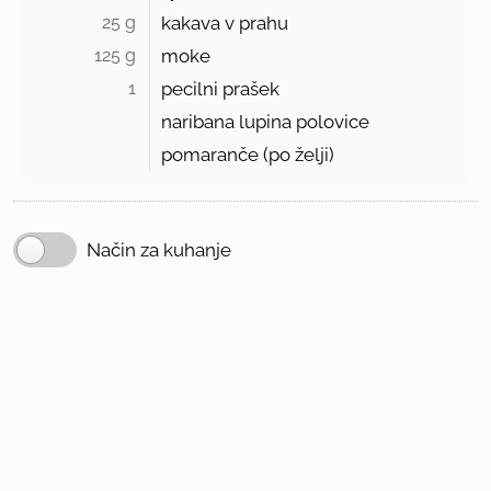
25 g 
kakava v prahu
125 g 
moke
1 
pecilni prašek
naribana lupina polovice
pomaranče (po želji)
Način za kuhanje