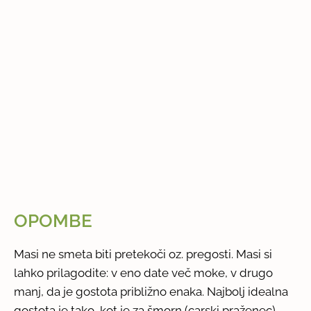
OPOMBE
Masi ne smeta biti pretekoči oz. pregosti. Masi si
lahko prilagodite: v eno date več moke, v drugo
manj, da je gostota približno enaka. Najbolj idealna
gostota je tako, kot je za šmorn (carski praženec).