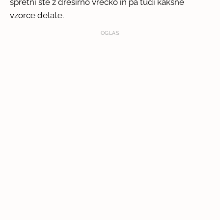
spretni ste z dresirno vrečko in pa tudi kakšne
vzorce delate.
OGLAS