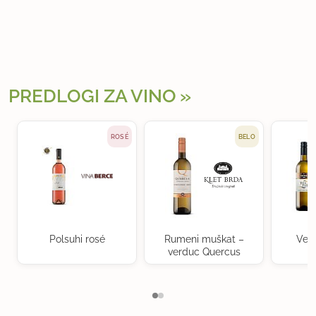
PREDLOGI ZA VINO
ROSÉ
BELO
Polsuhi rosé
Rumeni muškat –
Ven
verduc Quercus