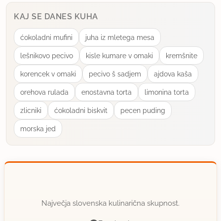
KAJ SE DANES KUHA
ćokoladni mufini
juha iz mletega mesa
lešnikovo pecivo
kisle kumare v omaki
kremšnite
korencek v omaki
pecivo š sadjem
ajdova kaša
orehova rulada
enostavna torta
limonina torta
zlicniki
ćokoladni biskvit
pecen puding
morska jed
Največja slovenska kulinarična skupnost.