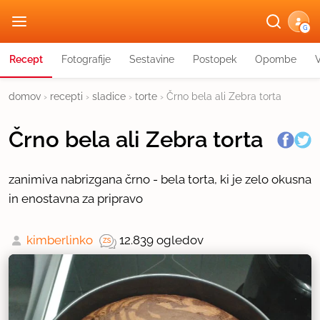
G
Recept
Fotografije
Sestavine
Postopek
Opombe
domov
›
recepti
›
sladice
›
torte
›
Črno bela ali Zebra torta
Črno bela ali Zebra torta
zanimiva nabrizgana črno - bela torta, ki je zelo okusna
in enostavna za pripravo
kimberlinko
12.839 ogledov