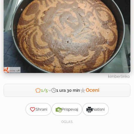
kimberlinko
Oceni
1 ura 30 min
1/5
Zahtevnost
Shrani
Prispevaj
Natisni
OGLAS