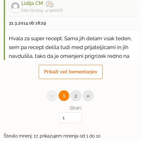
Lidija CM
član od 2014
4 sporočil
31.3.2014 ob 18:29
Hvala za super recept. Sama jih delam vsak teden,
sem pa recept delila tudi med prijateljicami in jih
navdušila, tako da je omenjeni prigrizek redno na
moji in njihovih mizah.
Prikaži več komentarjev
uporabno
«
»
1
2
Barolka
član od 2013
76 sporočil
Stran:
2.4.2014 ob 15:19
Tale zadeva nam je bila pa zelo všeč! 5 :)
Število mnenj: 17, prikazujem mnenja od 1 do 10