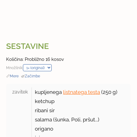
SESTAVINE
Količina: Probližno 16 kosov
Množilnik:
📏
Mere
·
🌿
Začimbe
zavitek 
kupljenega
listnatega testa
(
250 g
)
ketchup
ribani sir
salama (šunka, Poli, pršut...)
origano