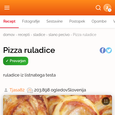
G
Recept
Fotografije
Sestavine
Postopek
Opombe
domov
›
recepti
›
sladice
›
slano pecivo
›
Pizza ruladice
Pizza ruladice
Preverjen
ruladice iz listnatega testa
Tjasa82
203.898 ogledov
Slovenija
1
/
8