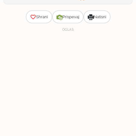
Zahtevnost
Shrani
Prispevaj
Natisni
OGLAS