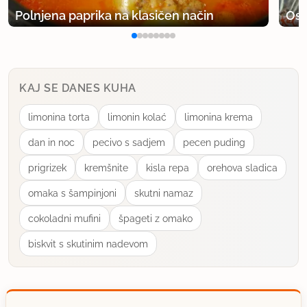
Polnjena paprika na klasičen način
Osv
Tjasa82
član od 2012
11 sporočil
28.4.2014 ob 19:15
KAJ SE DANES KUHA
Kar kupljeno, že pripravljeno listnato testo v listih,
limonina torta
limonin kolać
limonina krema
ne zamrznjeno...
dan in noc
pecivo s sadjem
pecen puding
uporabno
prigrizek
kremšnite
kisla repa
orehova sladica
omaka s šampinjoni
skutni namaz
tanjamezeg
član od 2014
1 sporočil
cokoladni mufini
špageti z omako
2.5.2014 ob 17:02
biskvit s skutinim nadevom
Kako debelo testo razvaljamo?