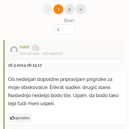
«
»
1
2
Stran:
naor
član od 2010
7767 sporočil
16.3.2014 ob 15:17
Ob nedeljah dopoldne pripravljam prigrizke za
moje obiskovalce. Enkrat sladke, drugič slane.
Naslednjo nedeljo bodo tile. Upam, da bodo tako
lepi tudi meni uspeli.
uporabno