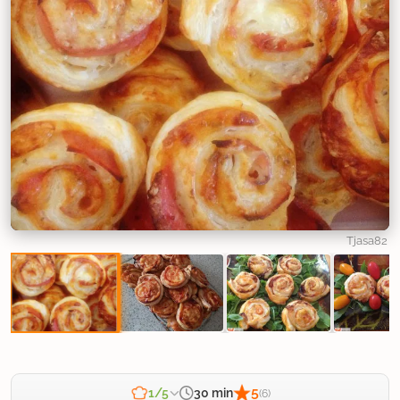
Tjasa82
5
30 min
1/5
(6)