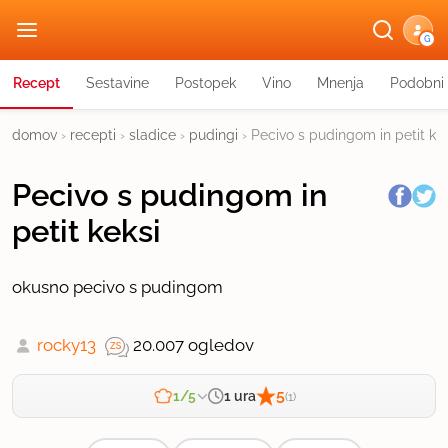
G
Recept
Sestavine
Postopek
Vino
Mnenja
Podobni 
domov
›
recepti
›
sladice
›
pudingi
›
Pecivo s pudingom in petit kek
Pecivo s pudingom in
petit keksi
okusno pecivo s pudingom
rocky13
20.007 ogledov
5
1 ura
1/5
(1)
Zahtevnost