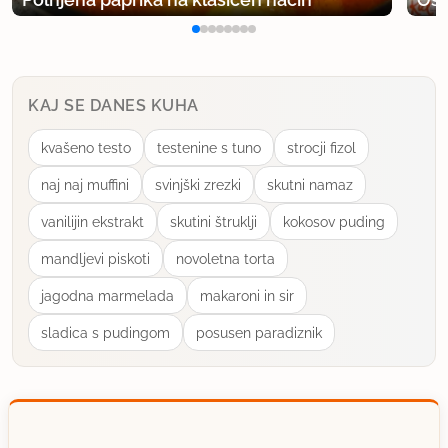
KAJ SE DANES KUHA
kvašeno testo
testenine s tuno
strocji fizol
naj naj muffini
svinjški zrezki
skutni namaz
vanilijin ekstrakt
skutini štruklji
kokosov puding
mandljevi piskoti
novoletna torta
jagodna marmelada
makaroni in sir
sladica s pudingom
posusen paradiznik