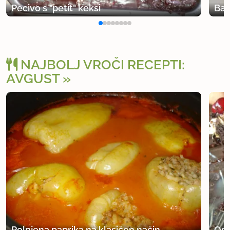
Pecivo s "petit" keksi
Ban
NAJBOLJ VROČI RECEPTI:
AVGUST
Polnjena paprika na klasičen način
Osv