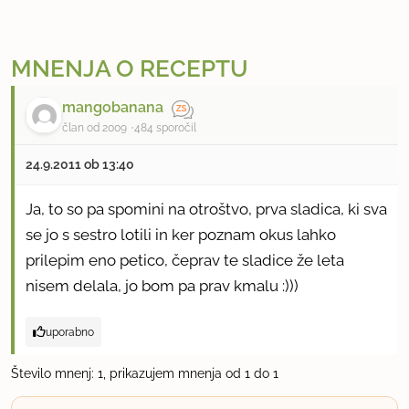
MNENJA O RECEPTU
mangobanana
član od 2009
484 sporočil
24.9.2011 ob 13:40
Ja, to so pa spomini na otroštvo, prva sladica, ki sva
se jo s sestro lotili in ker poznam okus lahko
prilepim eno petico, čeprav te sladice že leta
nisem delala, jo bom pa prav kmalu :)))
uporabno
Število mnenj: 1, prikazujem mnenja od 1 do 1