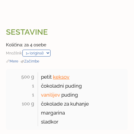
SESTAVINE
Količina: za 4 osebe
Množilnik:
📏
Mere
·
🌿
Začimbe
500 g 
petit
keksov
1 
čokoladni puding
1 
vanilijev
puding
100 g 
čokolade za kuhanje
margarina
sladkor