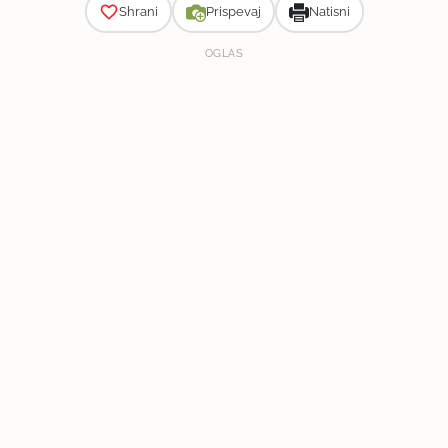
Shrani
Prispevaj
Natisni
OGLAS