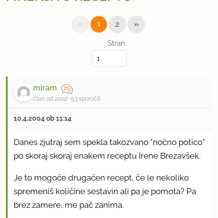
«
»
1
2
Stran:
miram
član od 2002
53 sporočil
10.4.2004 ob 11:14
Danes zjutraj sem spekla takozvano "nočno potico"
po skoraj skoraj enakem receptu Irene Brezavšek.
Je to mogoče drugačen recept, če le nekoliko
spremeniš količine sestavin ali pa je pomota? Pa
brez zamere, me pač zanima.