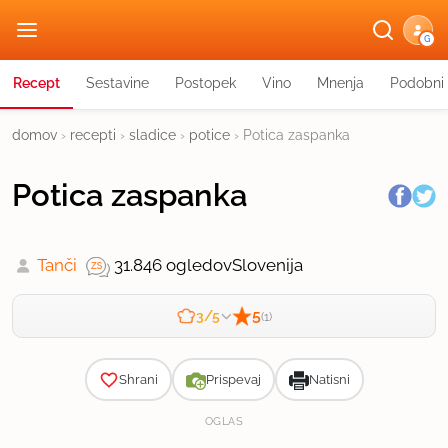
G
Recept
Sestavine
Postopek
Vino
Mnenja
Podobni 
domov
›
recepti
›
sladice
›
potice
›
Potica zaspanka
Potica zaspanka
Tanči
31.846 ogledov
Slovenija
5
3/5
(1)
Zahtevnost
Shrani
Prispevaj
Natisni
OGLAS