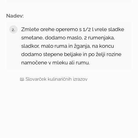
Nadev:
Zmlete orehe operemo s 1/2 l vrele sladke
smetane, dodamo maslo, 2 rumenjaka,
sladkor, malo ruma in žganja, na koncu
dodamo stepene beljake in po želji rozine
namočene v mleku ali rumu.
📖
Slovarček kulinaričnih izrazov