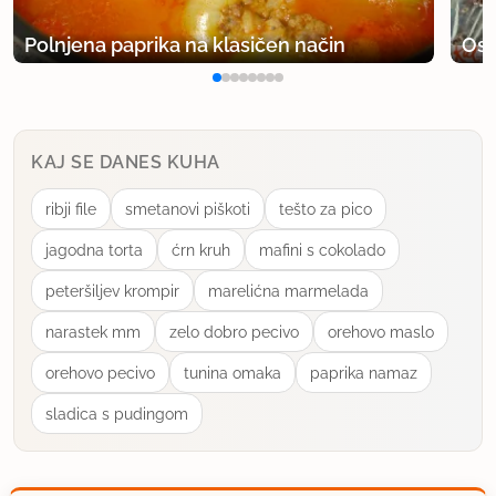
Jaz mislim, da je skoraj nemogoče, da bi najprej
Polnjena paprika na klasičen način
Osv
pregledali vse recepte v bazi, potem pa poslali
svojega. Jedi je pač toliko, kolikor jih je,
nemogoče, da bi vsak povedal kak popolnoma nov
recept. Mislim, da se ne splača razburjati, če se kak
KAJ SE DANES KUHA
recept v bazi podvoji ali potroji, saj se zagotovo ne
ribji file
smetanovi piškoti
tešto za pico
nalašč. To so pač variacije na temo.
jagodna torta
ćrn kruh
mafini s cokolado
LP
peteršiljev krompir
marelićna marmelada
Cervus
narastek mm
zelo dobro pecivo
orehovo maslo
uporabno
orehovo pecivo
tunina omaka
paprika namaz
sladica s pudingom
MATIC
član od 2003
8 sporočil
28.4.2004 ob 12:27