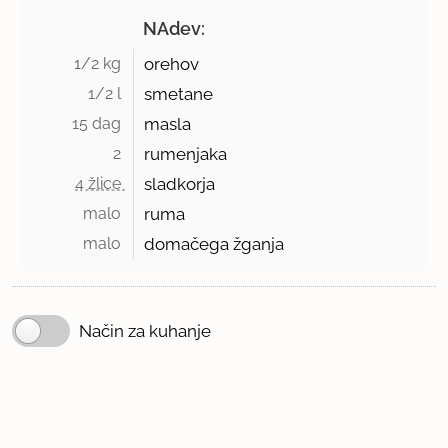
NAdev:
1/2 kg 
orehov
1/2 l 
smetane
15 dag 
masla
2 
rumenjaka
4 žlice 
sladkorja
malo 
ruma
malo 
domačega žganja
Način za kuhanje