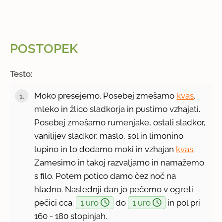
POSTOPEK
Testo:
Moko presejemo. Posebej zmešamo
kvas
,
mleko in žlico sladkorja in pustimo vzhajati.
Posebej zmešamo rumenjake, ostali sladkor,
vanilijev sladkor, maslo, sol in limonino
lupino in to dodamo moki in vzhajan
kvas
.
Zamesimo in takoj razvaljamo in namažemo
s filo. Potem potico damo čez noč na
hladno. Naslednji dan jo pečemo v ogreti
pečici cca.
1 uro
do
1 uro
in pol pri
160 - 180 stopinjah.