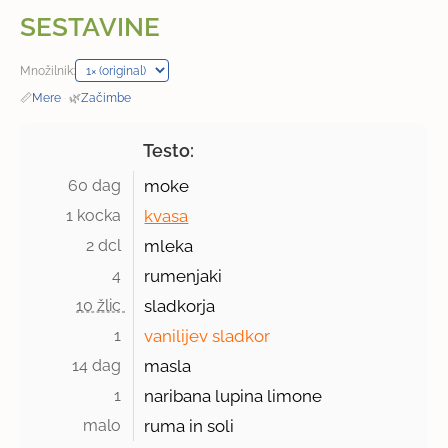
SESTAVINE
Množilnik:
📏
Mere
·
🌿
Začimbe
Testo:
60 dag 
moke
1 kocka 
kvasa
2 dcl 
mleka
4 
rumenjaki
10 žlic 
sladkorja
1 
vanilijev sladkor
14 dag 
masla
1 
naribana lupina limone
malo 
ruma in soli