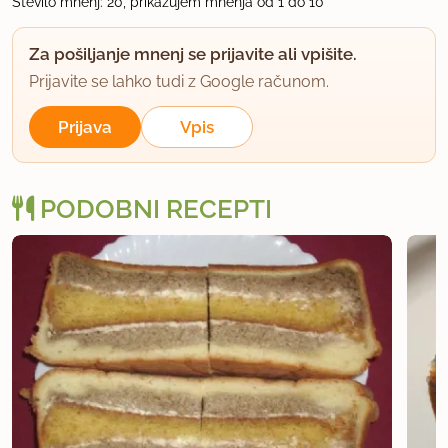
Število mnenj: 20, prikazujem mnenja od 1 do 10
Dusano
član od 2001
322 sporočil
Za pošiljanje mnenj se prijavite ali vpišite.
10.4.2004 ob 14:15
Prijavite se lahko tudi z Google računom.
Tudi pri nas imenujemo to Nočna potica , recept je
Prijava
Vpis
isti .... pač vsak jo lahko poimene po svoje :) je pa
ime izvirno Tanči že to je pohvalno
PODOBNI RECEPTI
uporabno
Tanči
član od 2003
54 sporočil
12.4.2004 ob 12:57
Se opravičujem, če je ta recept podoben
omenjenemu iz baze, res nisem šla gledat če je
kakšen recept podoben mojemu. Je bil pa ravno