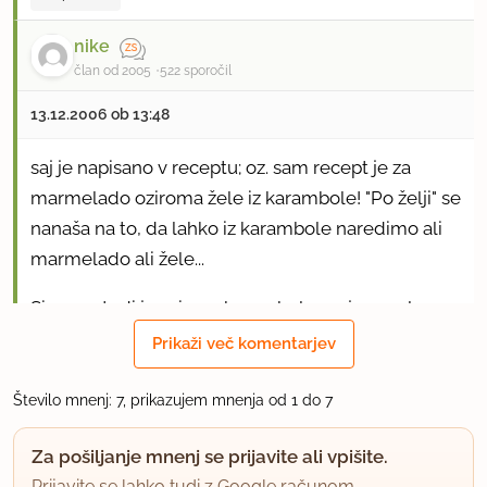
nike
član od 2005
522 sporočil
13.12.2006 ob 13:48
saj je napisano v receptu; oz. sam recept je za
marmelado oziroma žele iz karambole! "Po želji" se
nanaša na to, da lahko iz karambole naredimo ali
marmelado ali žele...
Sicer pa tudi jaz nisem karambole prej poznala,
tukaj piše malo več o
Prikaži več komentarjev
njej:
http://www.rtvslo.si/zabava/modload.php?
&c_mod=rne
Število mnenj: 7, prikazujem mnenja od 1 do 7
uporabno
Za pošiljanje mnenj se prijavite ali vpišite.
Prijavite se lahko tudi z Google računom.