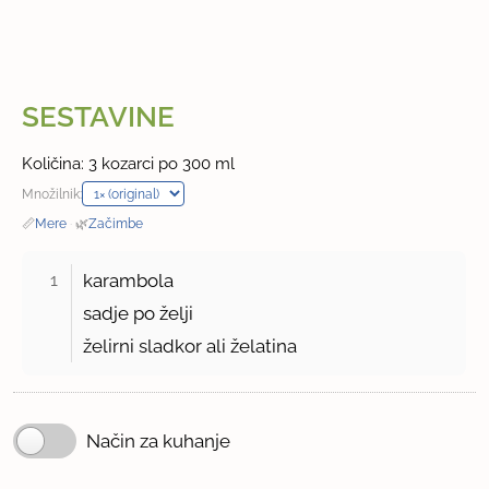
SESTAVINE
Količina: 3 kozarci po 300 ml
Množilnik:
📏
Mere
·
🌿
Začimbe
1 
karambola
sadje po želji
želirni sladkor ali želatina
Način za kuhanje