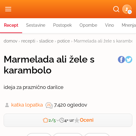
G
Recept
Sestavine
Postopek
Opombe
Vino
Mnenja
domov
›
recepti
›
sladice
›
potice
›
Marmelada ali žele s karambol
Marmelada ali žele s
karambolo
ideja za praznično darilce
katka lopatka
7.420 ogledov
Oceni
4+ ur
2/5
Zahtevnost