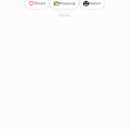
Shrani
Prispevaj
Natisni
OGLAS