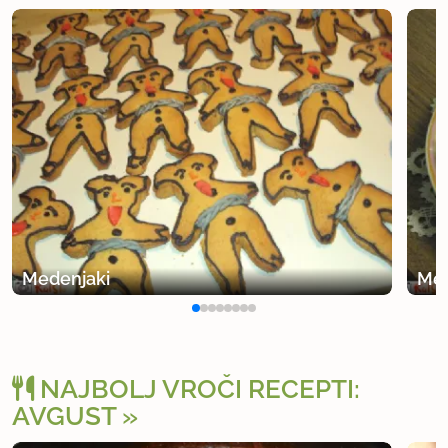
Medenjaki
Med
NAJBOLJ VROČI RECEPTI:
AVGUST