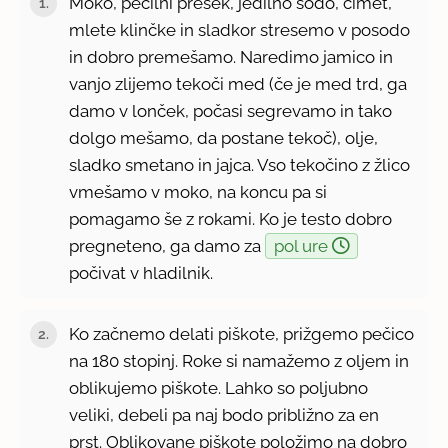
Moko, pecilni prešek, jedilno sodo, cimet,
mlete klinčke in sladkor stresemo v posodo
in dobro premešamo. Naredimo jamico in
vanjo zlijemo tekoči med (če je med trd, ga
damo v lonček, počasi segrevamo in tako
dolgo mešamo, da postane tekoč), olje,
sladko smetano in jajca. Vso tekočino z žlico
vmešamo v moko, na koncu pa si
pomagamo še z rokami. Ko je testo dobro
pregneteno, ga damo za
pol ure
počivat v hladilnik.
Ko začnemo delati piškote, prižgemo pečico
na 180 stopinj. Roke si namažemo z oljem in
oblikujemo piškote. Lahko so poljubno
veliki, debeli pa naj bodo približno za en
prst. Oblikovane piškote položimo na dobro