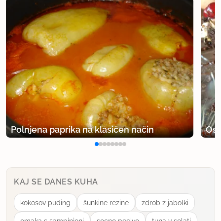
Polnjena paprika na klasičen način
Osv
KAJ SE DANES KUHA
kokosov puding
šunkine rezine
zdrob z jabolki
omaka s sampinjoni
socno pecivo
tuna v solati