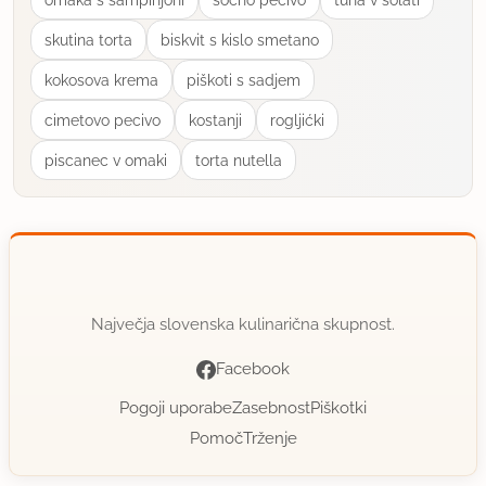
skutina torta
biskvit s kislo smetano
kokosova krema
piškoti s sadjem
cimetovo pecivo
kostanji
rogljićki
piscanec v omaki
torta nutella
Največja slovenska kulinarična skupnost.
Facebook
Pogoji uporabe
Zasebnost
Piškotki
Pomoč
Trženje