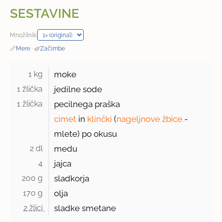
SESTAVINE
Množilnik:
📏
Mere
·
🌿
Začimbe
1 kg 
moke
1 žlička 
jedilne sode
1 žlička 
pecilnega praška
cimet
in
klinčki
(
nageljnove žbice
-
mlete) po okusu
2 dl 
medu
4 
jajca
200 g 
sladkorja
170 g 
olja
2 žlici 
sladke smetane