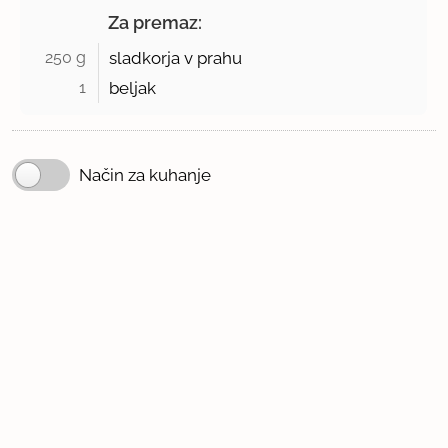
Za premaz:
250 g 
sladkorja v prahu
1 
beljak
Način za kuhanje