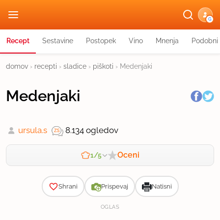
G
Recept
Sestavine
Postopek
Vino
Mnenja
Podobni 
domov
›
recepti
›
sladice
›
piškoti
›
Medenjaki
Medenjaki
ursula.s
8.134 ogledov
Oceni
1/5
Zahtevnost
Shrani
Prispevaj
Natisni
OGLAS