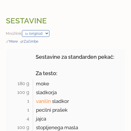
SESTAVINE
Množilnik:
📏
Mere
·
🌿
Začimbe
Sestavine za standarden pekač:
Za testo:
180 g 
moke
100 g 
sladkorja
1 
vanilin
sladkor
1 
pecilni prašek
4 
jajca
100 g 
stopljenega masla