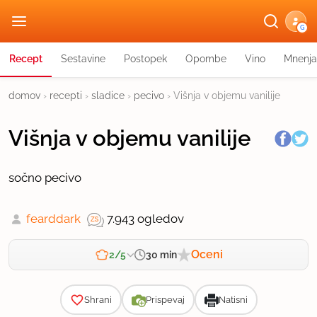
G
Recept
Sestavine
Postopek
Opombe
Vino
Mnenja
domov
›
recepti
›
sladice
›
pecivo
›
Višnja v objemu vanilije
Višnja v objemu vanilije
sočno pecivo
fearddark
7.943 ogledov
Oceni
30 min
2/5
Zahtevnost
Shrani
Prispevaj
Natisni