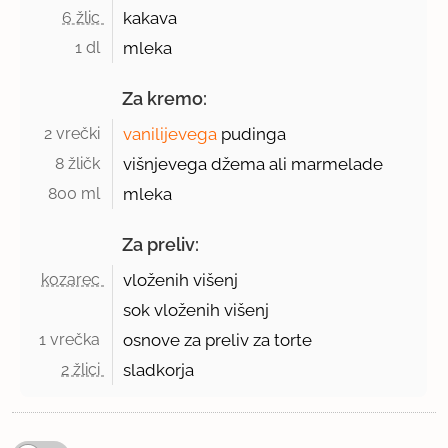
6 žlic 
kakava
1 dl 
mleka
Za kremo:
2 vrečki 
vanilijevega
pudinga
8 žličk 
višnjevega džema ali marmelade
800 ml 
mleka
Za preliv:
kozarec 
vloženih višenj
sok vloženih višenj
1 vrečka 
osnove za preliv za torte
2 žlici 
sladkorja