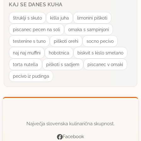
KAJ SE DANES KUHA
štruklji s skuto
kišla juha
limonini piškoti
piscanec pecen na soli
omaka s sampinjoni
testenine s tuno
piškoti orehi
socno pecivo
naj naj muffini
hobotnica
biskvit s kislo smetano
torta nutella
piškoti s sadjem
piscanec v omaki
pecivo iz pudinga
Največja slovenska kulinarična skupnost.
Facebook