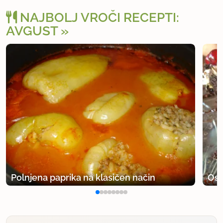
NAJBOLJ VROČI RECEPTI:
AVGUST
Polnjena paprika na klasičen način
Osv