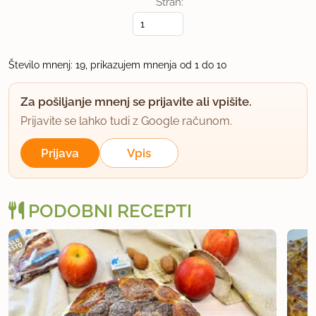
Stran:
uporabno
medvedica
Število mnenj: 19, prikazujem mnenja od 1 do 10
član od 2010
39 sporočil
Za pošiljanje mnenj se prijavite ali vpišite.
6.1.2011 ob 10:45
Prijavite se lahko tudi z Google računom.
sej ni preveč verjemi, pride lih prav. v priliki bom
Prijava
Vpis
dodala sliko, je pa odlično res.
uporabno
PODOBNI RECEPTI
lunadina
član od 2007
6 sporočil
6.1.2011 ob 15:20
Narejeno! Preprost recept, čeprav sem pozabila