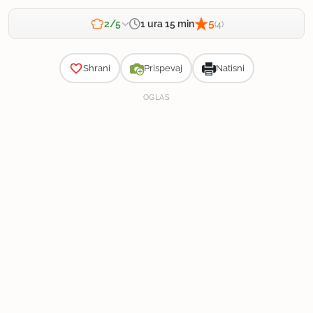
5
1 ura 15 min
2/5
(4)
Zahtevnost
Shrani
Prispevaj
Natisni
OGLAS