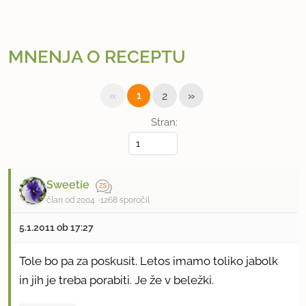
MNENJA O RECEPTU
«
»
1
2
Stran:
Sweetie
član od 2004
1268 sporočil
5.1.2011 ob 17:27
Tole bo pa za poskusit. Letos imamo toliko jabolk
in jih je treba porabiti. Je že v beležki.