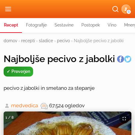
G
Recept
Fotografije
Sestavine
Postopek
Vino
Mnen
domov
›
recepti
›
sladice
›
pecivo
›
Najboljše pecivo z jabolki
Najboljše pecivo z jabolki
Preverjen
pecivo z jabolki in smetano za stepanje
medvedica
67.524 ogledov
1
/
8