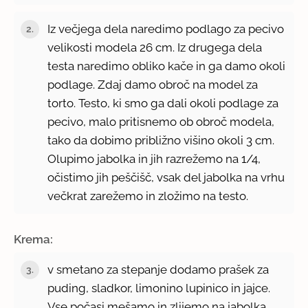
Iz večjega dela naredimo podlago za pecivo
velikosti modela 26 cm. Iz drugega dela
testa naredimo obliko kače in ga damo okoli
podlage. Zdaj damo obroč na model za
torto. Testo, ki smo ga dali okoli podlage za
pecivo, malo pritisnemo ob obroč modela,
tako da dobimo približno višino okoli 3 cm.
Olupimo jabolka in jih razrežemo na 1/4,
očistimo jih peščišč, vsak del jabolka na vrhu
večkrat zarežemo in zložimo na testo.
Krema:
v smetano za stepanje dodamo prašek za
puding, sladkor, limonino lupinico in jajce.
Vse počasi mešamo in zlijemo na jabolka.