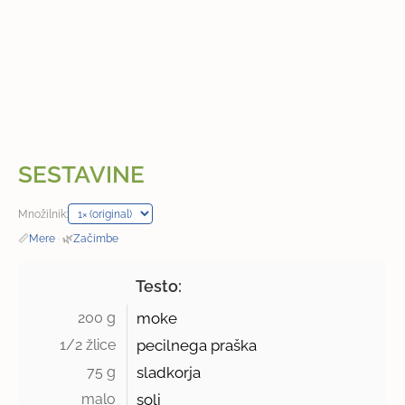
SESTAVINE
Množilnik:
📏
Mere
·
🌿
Začimbe
Testo:
200 g 
moke
1/2 žlice 
pecilnega praška
75 g 
sladkorja
malo 
soli