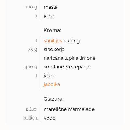
100 g 
masla
1 
jajce
Krema:
1 
vanilijev
puding
75 g 
sladkorja
naribana lupina limone
400 g 
smetane za stepanje
1 
jajce
jabolka
Glazura:
2 žlici 
marelične marmelade
1 žlica 
vode