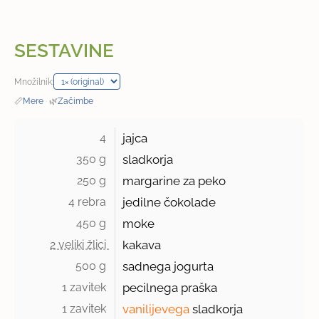
SESTAVINE
Množilnik:
📏
Mere
·
🌿
Začimbe
4 
jajca
350 g 
sladkorja
250 g 
margarine za peko
4 rebra 
jedilne čokolade
450 g 
moke
2 veliki žlici 
kakava
500 g 
sadnega jogurta
1 zavitek 
pecilnega praška
1 zavitek 
vanilijevega
sladkorja