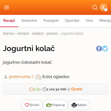
G
Recept
Sestavine
Postopek
Opombe
Vino
Mnenja
domov
›
recepti
›
sladice
›
pecivo
›
Jogurtni kolač
Jogurtni kolač
jogurtno-čokoladni kolač
prekmurka :)
6.001 ogledov
Oceni
1 ura 30 min
1/5
Zahtevnost
Shrani
Prispevaj
Natisni