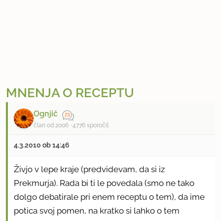
MNENJA O RECEPTU
Ognjič
član od 2006
4776 sporočil
4.3.2010 ob 14:46
Živjo v lepe kraje (predvidevam, da si iz
Prekmurja). Rada bi ti le povedala (smo ne tako
dolgo debatirale pri enem receptu o tem), da ime
potica svoj pomen, na kratko si lahko o tem