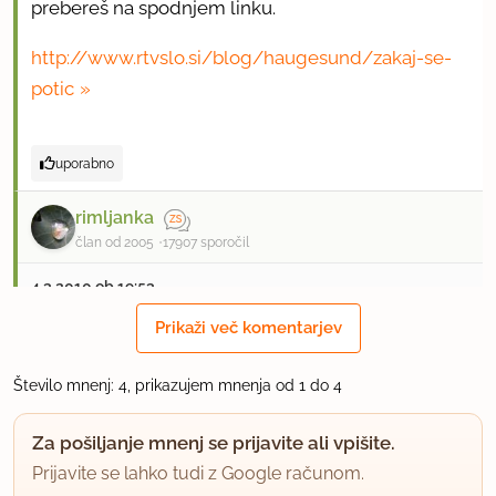
prebereš na spodnjem linku.
http://www.rtvslo.si/blog/haugesund/zakaj-se-
potic
uporabno
rimljanka
član od 2005
17907 sporočil
4.3.2010 ob 19:53
Prikaži več komentarjev
Res bi bilo smiselno ustrezno spremeniti naslov,
ker je trenutni zavajujoč.
Število mnenj: 4, prikazujem mnenja od 1 do 4
uporabno
Za pošiljanje mnenj se prijavite ali vpišite.
Prijavite se lahko tudi z Google računom.
regina