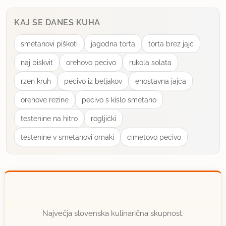
KAJ SE DANES KUHA
smetanovi piškoti
jagodna torta
torta brez jajc
naj biskvit
orehovo pecivo
rukola solata
rzen kruh
pecivo iz beljakov
enostavna jajca
orehove rezine
pecivo s kislo smetano
testenine na hitro
rogljićki
testenine v smetanovi omaki
cimetovo pecivo
Največja slovenska kulinarična skupnost.