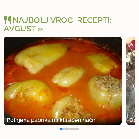
uporabno
NAJBOLJ VROČI RECEPTI:
AVGUST
Polnjena paprika na klasičen način
Osv