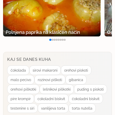
Polnjena paprika na klasičen način
Osv
KAJ SE DANES KUHA
ćokolada
sirovi makaroni
orehovi piskoti
malo pecivo
rozinovi piškoti
gibanica
orehovi piškotki
lešnikovi piškotki
puding s piskoti
pire krompir
cokoladni biskvit
ćokoladni biskvit
testenine s siri
vanilijeva torta
torta nutella