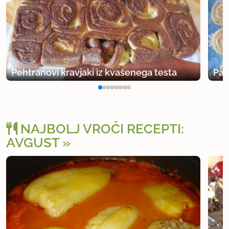
Pehtranovi kravjaki iz kvašenega testa
Par
NAJBOLJ VROČI RECEPTI:
AVGUST