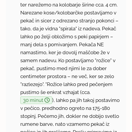
ter narežemo na kolobarje širine cca. 4 cm.
Narezane kose/kolobarčke postavljamo v
pekač in sicer z odrezano stranjo pokonci –
tako, da je vidna "spirala" iz nadeva. Pekač
lahko po želji obložimo s peki papirjem –
manj dela s pomivanjem. Pekača NE
namastimo, ker je dovolj maščobe že v
samem nadevu. Ko postavljamo "rožice" v
pekač, pustimo med njimi le za dober
centimeter prostora – ne več, ker se zelo
"razlezejo". "Rožice lahko pred pečenjem
pustimo še enkrat vzhajat (cca.
30 minut
), lahko pa jih takoj postavimo
v pečico, predhodno ogreto na 175-180
stopinj. Pečemo jih, dokler ne dobijo svetlo
rumene barve, nato vzamemo pekač iz
pečice in jih prelijemo. Preliv pripravimo iz