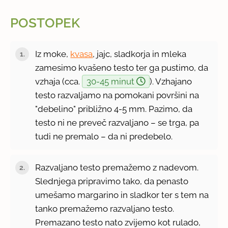
POSTOPEK
Iz moke,
kvasa
, jajc, sladkorja in mleka
zamesimo kvašeno testo ter ga pustimo, da
vzhaja (cca.
30-45 minut
). Vzhajano
testo razvaljamo na pomokani površini na
"debelino" približno 4-5 mm. Pazimo, da
testo ni ne preveč razvaljano – se trga, pa
tudi ne premalo – da ni predebelo.
Razvaljano testo premažemo z nadevom.
Slednjega pripravimo tako, da penasto
umešamo margarino in sladkor ter s tem na
tanko premažemo razvaljano testo.
Premazano testo nato zvijemo kot rulado,