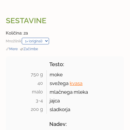
SESTAVINE
Količina: za
Množilnik:
📏
Mere
·
🌿
Začimbe
Testo:
750 g 
moke
40 
svežega
kvasa
malo 
mlačnega mleka
3-4 
jajca
200 g 
sladkorja
Nadev: