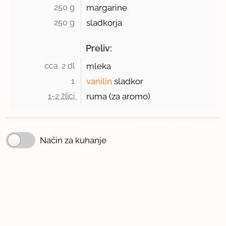
250 g 
margarine
250 g 
sladkorja
Preliv:
cca. 2 dl 
mleka
1 
vanilin
sladkor
1-2 žlici 
ruma (za aromo)
Način za kuhanje