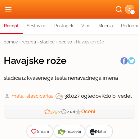
G
Recept
Sestavine
Postopek
Vino
Mnenja
Podobni 
domov
›
recepti
›
sladice
›
pecivo
›
Havajske rože
Havajske rože
sladica iz kvašenega testa nenavadnega imena
mala_slaščičarka
38.027 ogledov
Kdo bi vedel
Oceni
2 uri
3/5
Zahtevnost
Shrani
Prispevaj
Natisni