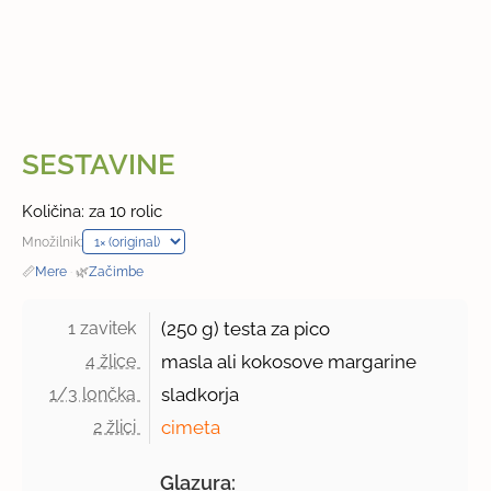
SESTAVINE
Količina: za 10 rolic
Množilnik:
📏
Mere
·
🌿
Začimbe
1 zavitek 
(
250 g
) testa za pico
4 žlice 
masla ali kokosove margarine
1/3 lončka 
sladkorja
2 žlici 
cimeta
Glazura: