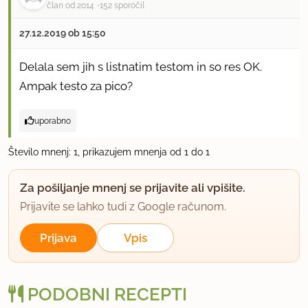
član od 2014
152 sporočil
27.12.2019 ob 15:50
Delala sem jih s listnatim testom in so res OK.
Ampak testo za pico?
uporabno
Število mnenj: 1, prikazujem mnenja od 1 do 1
Za pošiljanje mnenj se prijavite ali vpišite.
Prijavite se lahko tudi z Google računom.
Prijava
Vpis
PODOBNI RECEPTI