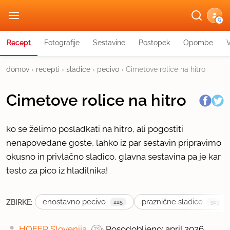
G
Recept
Fotografije
Sestavine
Postopek
Opombe
domov
›
recepti
›
sladice
›
pecivo
›
Cimetove rolice na hitro
Cimetove rolice na hitro
ko se želimo posladkati na hitro, ali pogostiti
nenapovedane goste, lahko iz par sestavin pripravimo
okusno in privlačno sladico, glavna sestavina pa je kar
testo za pico iz hladilnika!
enostavno pecivo
praznične sladice
ZBIRKE:
225
913
HOFER Slovenija
Posodobljeno: april 2026