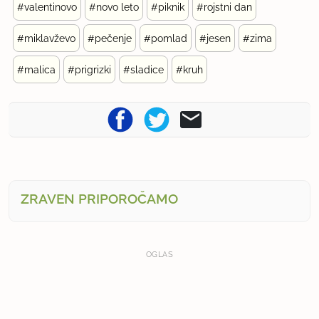
#valentinovo
#novo leto
#piknik
#rojstni dan
#miklavževo
#pečenje
#pomlad
#jesen
#zima
#malica
#prigrizki
#sladice
#kruh
ZRAVEN PRIPOROČAMO
OGLAS