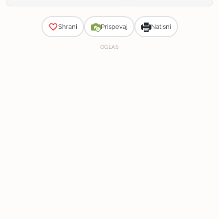
Zahtevnost
25 min
|
20 min
|
15 min
Priprava:
Kuhanje:
Počitek:
Shrani
Prispevaj
Natisni
OGLAS