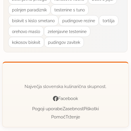
polnjen paradiznik
testenine s tuno
biskvit s kislo smetano
pudingove rezine
tortilja
orehovo maslo
zelenjavne testenine
kokosov biskvit
pudingov zavitek
Največja slovenska kulinarična skupnost.
Facebook
Pogoji uporabe
Zasebnost
Piškotki
Pomoč
Trženje