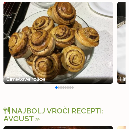
Cimetove rolice
Hit
NAJBOLJ VROČI RECEPTI:
AVGUST