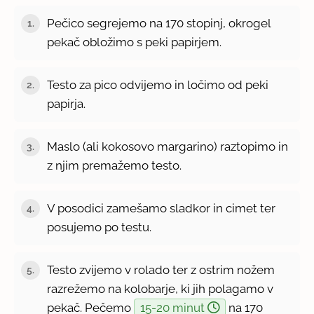
Pečico segrejemo na 170 stopinj, okrogel
1.
pekač obložimo s peki papirjem.
Testo za pico odvijemo in ločimo od peki
2.
papirja.
Maslo (ali kokosovo margarino) raztopimo in
3.
z njim premažemo testo.
V posodici zamešamo sladkor in cimet ter
4.
posujemo po testu.
Testo zvijemo v rolado ter z ostrim nožem
5.
razrežemo na kolobarje, ki jih polagamo v
pekač. Pečemo
15-20 minut
na 170