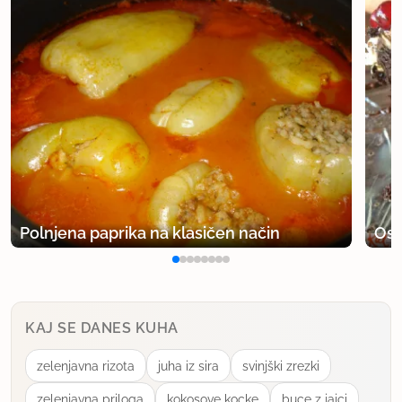
Polnjena paprika na klasičen način
Osv
KAJ SE DANES KUHA
zelenjavna rizota
juha iz sira
svinjški zrezki
zelenjavna priloga
kokosove kocke
buce z jajci