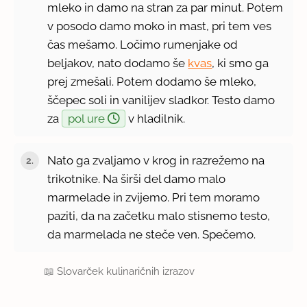
mleko in damo na stran za par minut. Potem
v posodo damo moko in mast, pri tem ves
čas mešamo. Ločimo rumenjake od
beljakov, nato dodamo še
kvas
, ki smo ga
prej zmešali. Potem dodamo še mleko,
ščepec soli in vanilijev sladkor. Testo damo
za
pol ure
v hladilnik.
Nato ga zvaljamo v krog in razrežemo na
trikotnike. Na širši del damo malo
marmelade in zvijemo. Pri tem moramo
paziti, da na začetku malo stisnemo testo,
da marmelada ne steče ven. Spečemo.
📖
Slovarček kulinaričnih izrazov