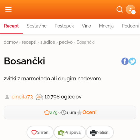
G
Recept
Sestavine
Postopek
Vino
Mnenja
Podobni 
domov
›
recepti
›
sladice
›
pecivo
›
Bosančki
Bosančki
zvitki z marmelado ali drugim nadevom
cincila73
10.798 ogledov
Oceni
1 ura
2/5
Zahtevnost
Shrani
Prispevaj
Natisni