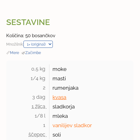
SESTAVINE
Količina: 50 bosančkov
Množilnik:
📏
Mere
·
🌿
Začimbe
0,5 kg 
moke
1/4 kg 
masti
2 
rumenjaka
3 dag 
kvasa
1 žlica 
sladkorja
1/8 l 
mleka
1 
vanilijev sladkor
ščepec 
soli