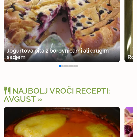
Jogurtova pita z borovnicami ali drugim
sadjem
Rog
NAJBOLJ VROČI RECEPTI:
AVGUST