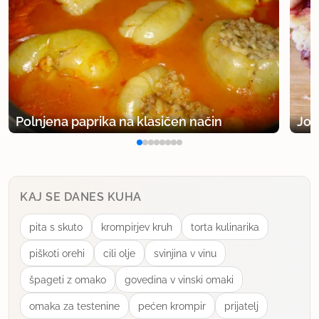
Polnjena paprika na klasičen način
Jog
KAJ SE DANES KUHA
pita s skuto
krompirjev kruh
torta kulinarika
piškoti orehi
cili olje
svinjina v vinu
špageti z omako
govedina v vinski omaki
omaka za testenine
pećen krompir
prijatelj