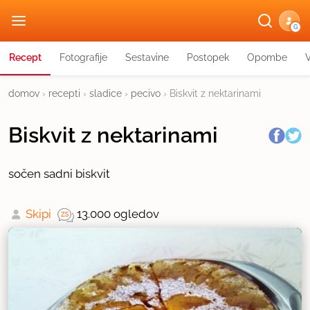
G
Recept
Fotografije
Sestavine
Postopek
Opombe
domov
›
recepti
›
sladice
›
pecivo
›
Biskvit z nektarinami
Biskvit z nektarinami
sočen sadni biskvit
Skipi
13.000 ogledov