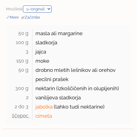
Množilnik:
📏
Mere
·
🌿
Začimbe
50 g 
masla ali margarine
100 g 
sladkorja
3 
jajca
150 g 
moke
50 g 
drobno mletih lešnikov ali orehov
pecilni prašek
300 g 
nektarin (izkoščičenih in olupljenih)
2 
vanilijeva sladkorja
2 do 3 
jabolka
(lahko tudi nektarine)
ščepec 
cimeta