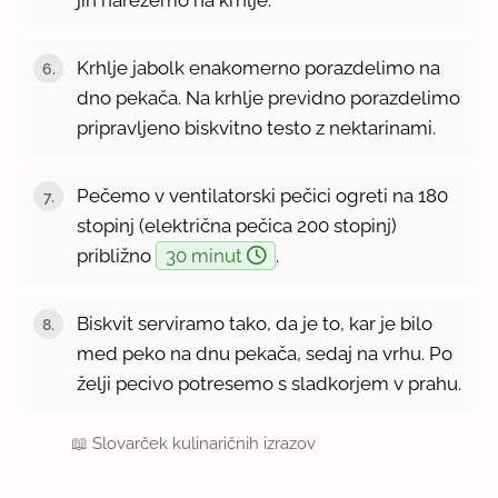
jih narežemo na krhlje.
Krhlje jabolk enakomerno porazdelimo na
dno pekača. Na krhlje previdno porazdelimo
pripravljeno biskvitno testo z nektarinami.
Pečemo v ventilatorski pečici ogreti na 180
stopinj (električna pečica 200 stopinj)
približno
30 minut
.
Biskvit serviramo tako, da je to, kar je bilo
med peko na dnu pekača, sedaj na vrhu. Po
želji pecivo potresemo s sladkorjem v prahu.
📖
Slovarček kulinaričnih izrazov