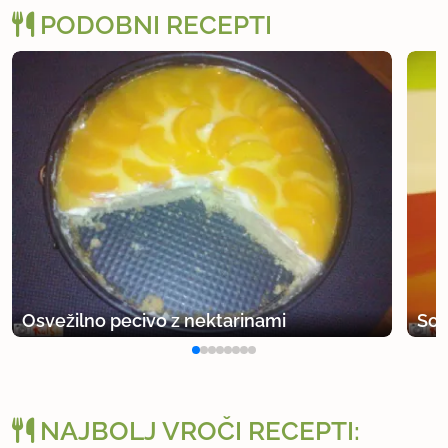
PODOBNI RECEPTI
Osvežilno pecivo z nektarinami
Soč
NAJBOLJ VROČI RECEPTI: