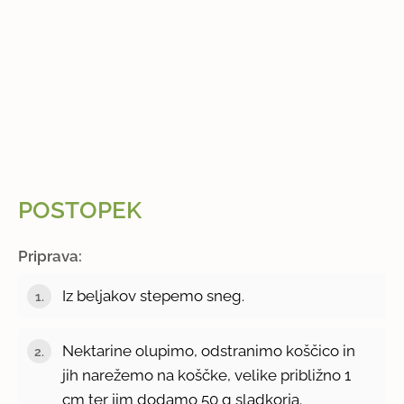
POSTOPEK
Priprava:
Iz beljakov stepemo sneg.
Nektarine olupimo, odstranimo koščico in
jih narežemo na koščke, velike približno 1
cm ter jim dodamo 50 g sladkorja.