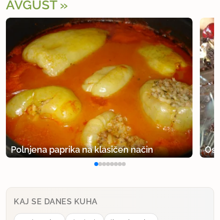
AVGUST
Polnjena paprika na klasičen način
Osv
KAJ SE DANES KUHA