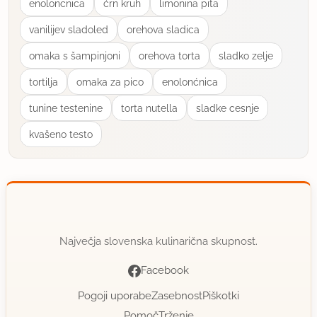
enoloncnica
ćrn kruh
limonina pita
vanilijev sladoled
orehova sladica
omaka s šampinjoni
orehova torta
sladko zelje
tortilja
omaka za pico
enolonćnica
tunine testenine
torta nutella
sladke cesnje
kvašeno testo
Največja slovenska kulinarična skupnost.
Facebook
Pogoji uporabe
Zasebnost
Piškotki
Pomoč
Trženje