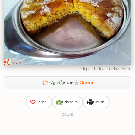
Skipi
| biskvit z nektarinami
Oceni
1 ura
2/5
Zahtevnost
Shrani
Prispevaj
Natisni
OGLAS