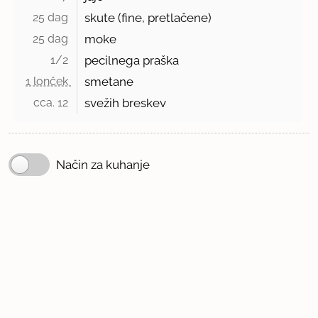
25 dag 
skute (fine, pretlačene)
25 dag 
moke
1/2 
pecilnega praška
1 lonček 
smetane
cca. 12 
svežih breskev
Način za kuhanje