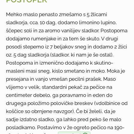
Mehko maslo penasto zmešamo s 5 žlicami
sladkorja, cca. 10 dag, dodamo limonino lupino,
ščepec soli in za aromo vanilijev sladkor. Postopoma
dodajamo rumenjake in za tem še skuto. V drugi
posodi stepemo iz 7 beljakov sneg in dodamo 2 žlici
oz. 5 dag sladkorja (sladkor, ki nam je še ostal).
Postopoma in izmenično dodajamo k skutino-
masleni masi sneg, kislo smetano in moko. Moka je
presejana in vanjo vmešan pecilni prašek. Maso
vlijemo v velik, standardni pekač za pečice na
centimeter debelo, ga poravnamo in eden do
drugega položimo polovičke breskev (vdolbinice od
koščice so obrnjene navzgor). Če bi želeli, da je
sadje izdatno sladko, ga lahko pred peko še malo
posladkamo. Postavimo v že ogreto pečico na 190-