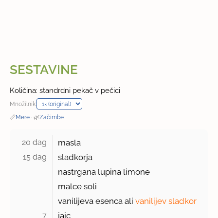
SESTAVINE
Količina: standrdni pekač v pečici
Množilnik:
📏
Mere
·
🌿
Začimbe
20 dag 
masla
15 dag 
sladkorja
nastrgana lupina limone
malce soli
vanilijeva esenca ali
vanilijev sladkor
7 
jajc