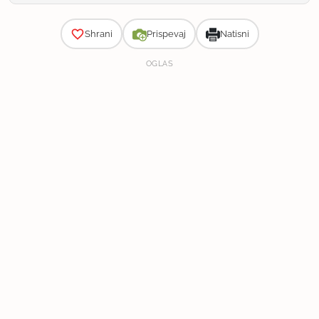
Zahtevnost
Shrani
Prispevaj
Natisni
OGLAS