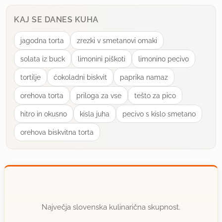
KAJ SE DANES KUHA
jagodna torta
zrezki v smetanovi omaki
solata iz buck
limonini piškoti
limonino pecivo
tortilje
ćokoladni biskvit
paprika namaz
orehova torta
priloga za vse
tešto za pico
hitro in okusno
kisla juha
pecivo s kislo smetano
orehova biskvitna torta
Največja slovenska kulinarična skupnost.