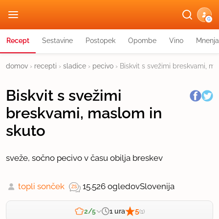
G
Recept
Sestavine
Postopek
Opombe
Vino
Mnenja
domov
›
recepti
›
sladice
›
pecivo
›
Biskvit s svežimi breskvami, m
Biskvit s svežimi
breskvami, maslom in
skuto
sveže, sočno pecivo v času obilja breskev
topli sonček
15.526 ogledov
Slovenija
5
1 ura
2/5
(1)