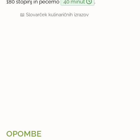
180 stopinj in pečemo
40 minut
.
📖
Slovarček kulinaričnih izrazov
OPOMBE