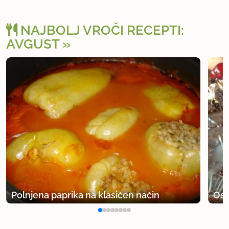
NAJBOLJ VROČI RECEPTI:
AVGUST
Polnjena paprika na klasičen način
Osv