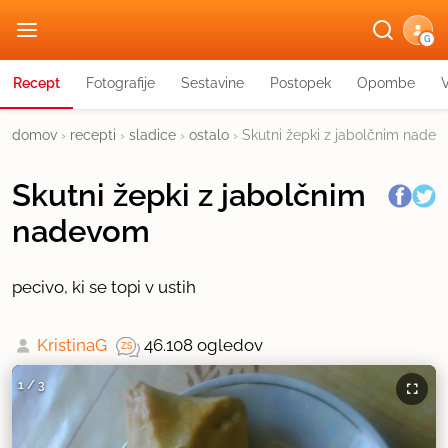
G
Recept
Fotografije
Sestavine
Postopek
Opombe
domov
›
recepti
›
sladice
›
ostalo
›
Skutni žepki z jabolčnim nade
Skutni žepki z jabolčnim
nadevom
pecivo, ki se topi v ustih
KristinaG
46.108 ogledov
1
/
3