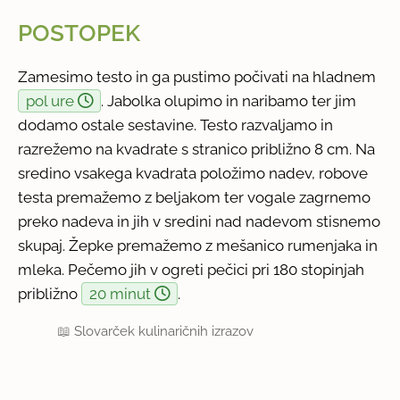
POSTOPEK
Zamesimo testo in ga pustimo počivati na hladnem
pol ure
. Jabolka olupimo in naribamo ter jim
dodamo ostale sestavine. Testo razvaljamo in
razrežemo na kvadrate s stranico približno 8 cm. Na
sredino vsakega kvadrata položimo nadev, robove
testa premažemo z beljakom ter vogale zagrnemo
preko nadeva in jih v sredini nad nadevom stisnemo
skupaj. Žepke premažemo z mešanico rumenjaka in
mleka. Pečemo jih v ogreti pečici pri 180 stopinjah
približno
20 minut
.
📖
Slovarček kulinaričnih izrazov