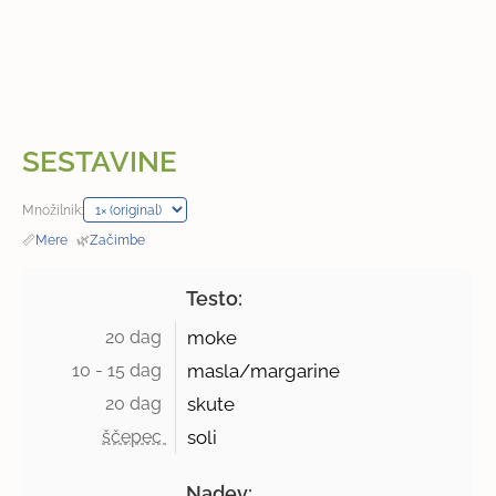
SESTAVINE
Množilnik:
📏
Mere
·
🌿
Začimbe
Testo:
20 dag 
moke
10 - 15 dag 
masla/margarine
20 dag 
skute
ščepec 
soli
Nadev: