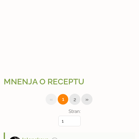
MNENJA O RECEPTU
«
»
1
2
Stran: