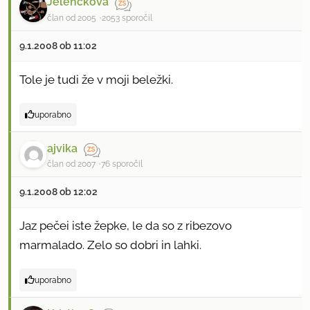
Jelenckova
član od 2005
2053 sporočil
9.1.2008 ob 11:02
Tole je tudi že v moji beležki.
uporabno
ajvika
član od 2007
76 sporočil
9.1.2008 ob 12:02
Jaz pečei iste žepke, le da so z ribezovo
marmalado. Zelo so dobri in lahki.
uporabno