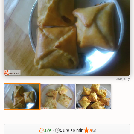
Vanja87
5
1 ura 30 min
2/5
(4)