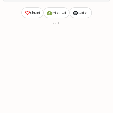
Zahtevnost
Shrani
Prispevaj
Natisni
OGLAS