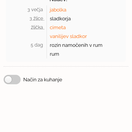
3 večja 
jabolka
3 žlice 
sladkorja
žlička 
cimeta
vanilijev sladkor
5 dag 
rozin namočenih v rum
rum
Način za kuhanje