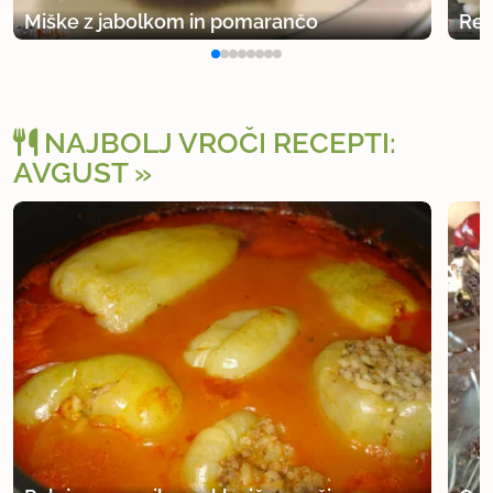
Miške z jabolkom in pomarančo
Reg
NAJBOLJ VROČI RECEPTI:
AVGUST