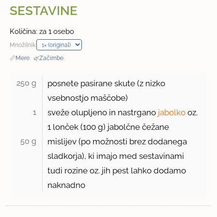
SESTAVINE
Količina: za 1 osebo
Množilnik:
📏
Mere
·
🌿
Začimbe
250 g 
posnete pasirane skute (z nizko
vsebnostjo maščobe)
1 
sveže olupljeno in nastrgano
jabolko
oz.
1 lonček (100 g) jabolčne čežane
50 g 
mislijev (po možnosti brez dodanega
sladkorja), ki imajo med sestavinami
tudi rozine oz. jih pest lahko dodamo
naknadno