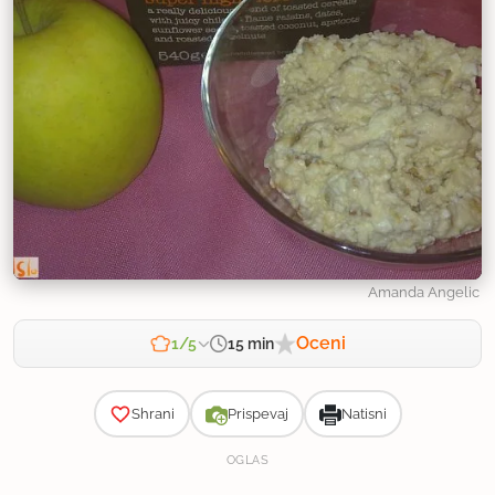
Amanda Angelic
Oceni
15 min
1/5
Zahtevnost
Shrani
Prispevaj
Natisni
OGLAS