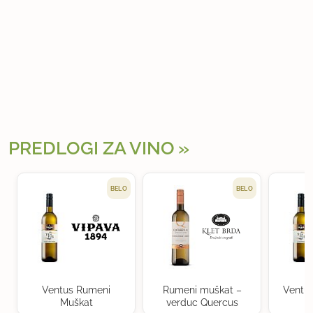
PREDLOGI ZA VINO
BELO
BELO
Ventus Rumeni
Rumeni muškat –
Ventu
Muškat
verduc Quercus