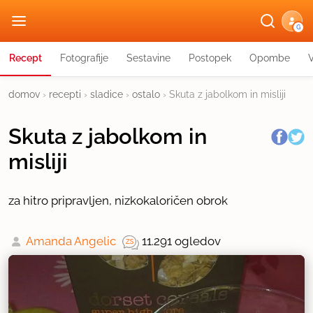
G
Recept
Fotografije
Sestavine
Postopek
Opombe
domov
›
recepti
›
sladice
›
ostalo
›
Skuta z jabolkom in misliji
Skuta z jabolkom in
misliji
za hitro pripravljen, nizkokaloričen obrok
Amanda Angelic
11.291 ogledov