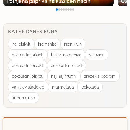
Polnjena paprika na klasičen način
Osv
KAJ SE DANES KUHA
naj biskvit
kremšnite
rzen kruh
ćokoladni piškoti
biskvitno pecivo
rakovica
ćokoladni biskvit
cokoladni biskvit
cokoladni piškoti
naj naj muffini
zrezek s poprom
vanilijev sladoled
marmelada
cokolada
kremna juha