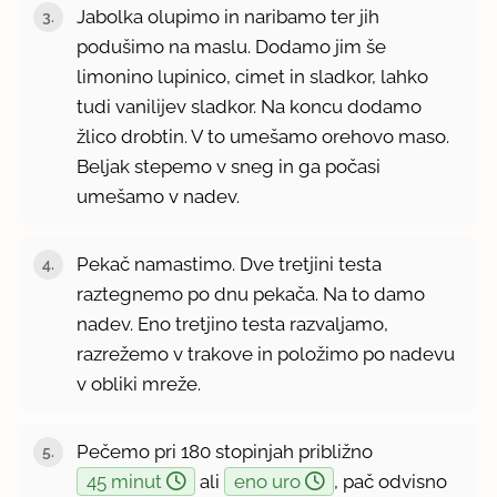
Jabolka olupimo in naribamo ter jih
podušimo na maslu. Dodamo jim še
limonino lupinico, cimet in sladkor, lahko
tudi vanilijev sladkor. Na koncu dodamo
žlico drobtin. V to umešamo orehovo maso.
Beljak stepemo v sneg in ga počasi
umešamo v nadev.
Pekač namastimo. Dve tretjini testa
raztegnemo po dnu pekača. Na to damo
nadev. Eno tretjino testa razvaljamo,
razrežemo v trakove in položimo po nadevu
v obliki mreže.
Pečemo pri 180 stopinjah približno
45 minut
ali
eno uro
, pač odvisno