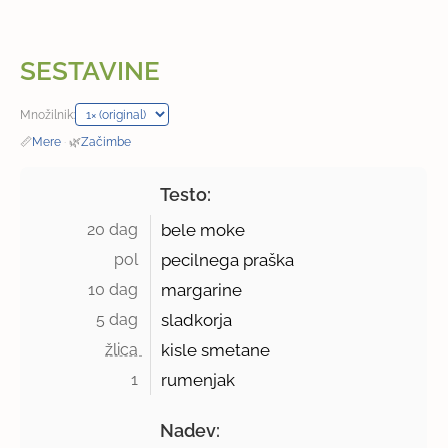
SESTAVINE
Množilnik:
📏
Mere
·
🌿
Začimbe
Testo:
20 dag 
bele moke
pol 
pecilnega praška
10 dag 
margarine
5 dag 
sladkorja
žlica 
kisle smetane
1 
rumenjak
Nadev: