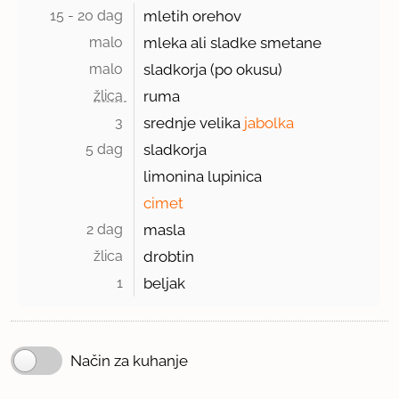
15 - 20 dag 
mletih orehov
malo 
mleka ali sladke smetane
malo 
sladkorja (po okusu)
žlica 
ruma
3 
srednje velika
jabolka
5 dag 
sladkorja
limonina lupinica
cimet
2 dag 
masla
žlica 
drobtin
1 
beljak
Način za kuhanje