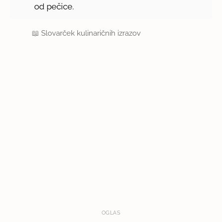
od pečice.
📖
Slovarček kulinaričnih izrazov
OGLAS