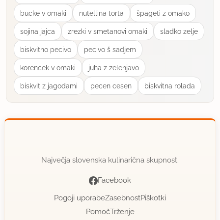
bucke v omaki
nutellina torta
špageti z omako
sojina jajca
zrezki v smetanovi omaki
sladko zelje
biskvitno pecivo
pecivo š sadjem
korencek v omaki
juha z zelenjavo
biskvit z jagodami
pecen cesen
biskvitna rolada
Največja slovenska kulinarična skupnost.
Facebook
Pogoji uporabe
Zasebnost
Piškotki
Pomoč
Trženje