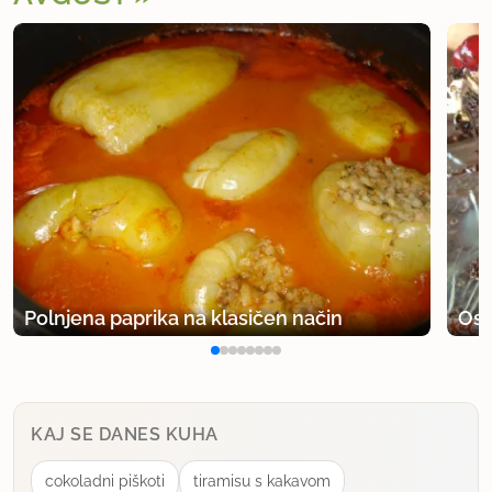
Polnjena paprika na klasičen način
Osv
KAJ SE DANES KUHA
cokoladni piškoti
tiramisu s kakavom