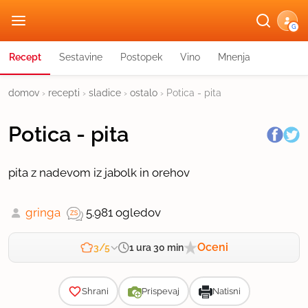
G
Recept
Sestavine
Postopek
Vino
Mnenja
domov
›
recepti
›
sladice
›
ostalo
›
Potica - pita
Potica - pita
pita z nadevom iz jabolk in orehov
gringa
5.981 ogledov
Oceni
1 ura 30 min
3/5
Zahtevnost
Shrani
Prispevaj
Natisni