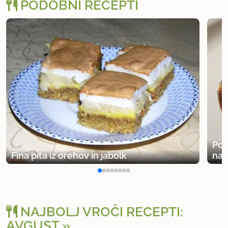
PODOBNI RECEPTI
Pot
Fina pita iz orehov in jabolk
na
NAJBOLJ VROČI RECEPTI:
AVGUST