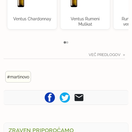
Ventus Chardonnay
Ventus Rumeni
Rume
Muškat
verd
VEČ PREDLOGOV
#martinovo
ZRAVEN PRIPOROČAMO