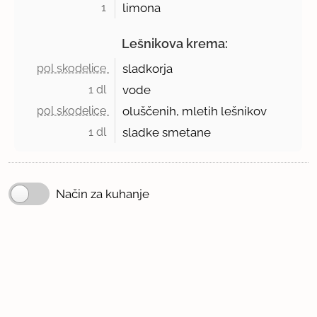
1 
limona
Lešnikova krema:
pol skodelice 
sladkorja
1 dl 
vode
pol skodelice 
oluščenih, mletih lešnikov
1 dl 
sladke smetane
Način za kuhanje