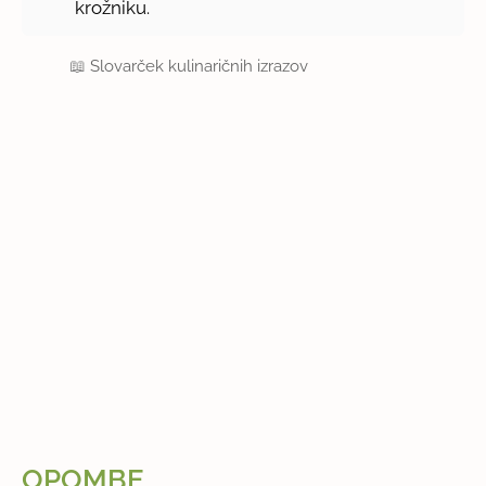
krožniku.
📖
Slovarček kulinaričnih izrazov
OPOMBE