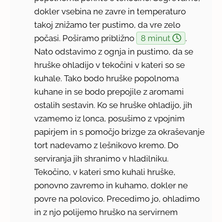
dokler vsebina ne zavre in temperaturo
takoj znižamo ter pustimo, da vre zelo
počasi. Poširamo približno
8 minut
.
Nato odstavimo z ognja in pustimo, da se
hruške ohladijo v tekočini v kateri so se
kuhale. Tako bodo hruške popolnoma
kuhane in se bodo prepojile z aromami
ostalih sestavin. Ko se hruške ohladijo, jih
vzamemo iz lonca, posušimo z vpojnim
papirjem in s pomočjo brizge za okraševanje
tort nadevamo z lešnikovo kremo. Do
serviranja jih shranimo v hladilniku.
Tekočino, v kateri smo kuhali hruške,
ponovno zavremo in kuhamo, dokler ne
povre na polovico. Precedimo jo, ohladimo
in z njo polijemo hruško na servirnem