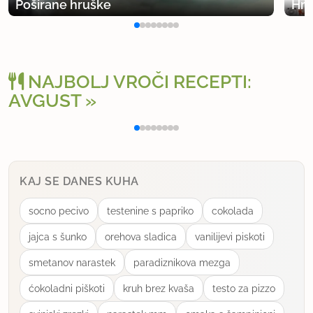
Poširane hruške
Hru
NAJBOLJ VROČI RECEPTI:
AVGUST
Polnjena paprika na klasičen način
Osv
KAJ SE DANES KUHA
socno pecivo
testenine s papriko
cokolada
jajca s šunko
orehova sladica
vanilijevi piskoti
smetanov narastek
paradiznikova mezga
ćokoladni piškoti
kruh brez kvaša
testo za pizzo