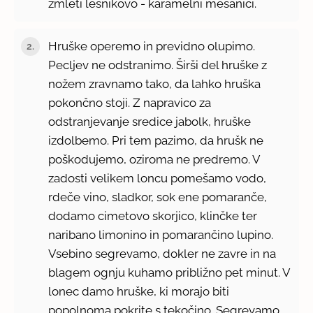
zmleti lešnikovo - karamelni mešanici.
Hruške operemo in previdno olupimo.
Pecljev ne odstranimo. Širši del hruške z
nožem zravnamo tako, da lahko hruška
pokončno stoji. Z napravico za
odstranjevanje sredice jabolk, hruške
izdolbemo. Pri tem pazimo, da hrušk ne
poškodujemo, oziroma ne predremo. V
zadosti velikem loncu pomešamo vodo,
rdeče vino, sladkor, sok ene pomaranče,
dodamo cimetovo skorjico, klinčke ter
naribano limonino in pomarančino lupino.
Vsebino segrevamo, dokler ne zavre in na
blagem ognju kuhamo približno pet minut. V
lonec damo hruške, ki morajo biti
popolnoma pokrite s tekočino. Segrevamo,