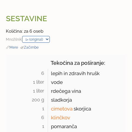
SESTAVINE
Količina: za 6 oseb
Množilnik:
📏
Mere
·
🌿
Začimbe
Tekočina za poširanje:
6 
lepih in zdravih hrušk
1 liter 
vode
1 liter 
rdečega vina
200 g 
sladkorja
1 
cimetova
skorjica
6 
klinčkov
1 
pomaranča