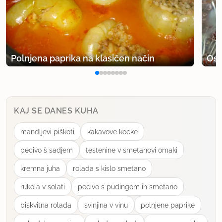
Polnjena paprika na klasičen način
Osv
KAJ SE DANES KUHA
mandljevi piškoti
kakavove kocke
pecivo š sadjem
testenine v smetanovi omaki
kremna juha
rolada s kislo smetano
rukola v solati
pecivo s pudingom in smetano
biskvitna rolada
svinjina v vinu
polnjene paprike