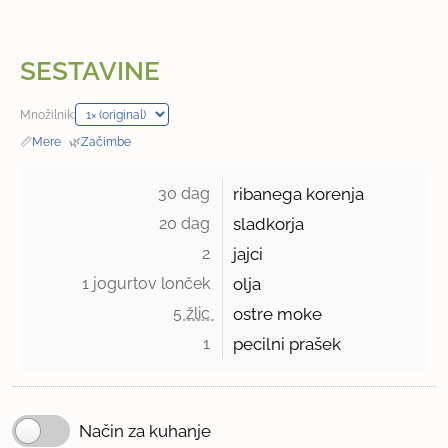
SESTAVINE
Množilnik:
📏
Mere
·
🌿
Začimbe
30 dag 
ribanega korenja
20 dag 
sladkorja
2 
jajci
1 jogurtov lonček 
olja
5 žlic 
ostre moke
1 
pecilni prašek
Način za kuhanje