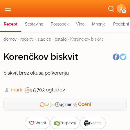
G
Recept
Sestavine
Postopek
Vino
Mnenja
Podobni 
domov
›
recepti
›
sladice
›
ostalo
›
Korenčkov biskvit
Korenčkov biskvit
biskvit brez okusa po korenju
marli
5.703 ogledov
Oceni
45 min
1/5
Zahtevnost
Shrani
Prispevaj
Natisni