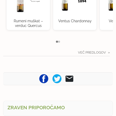
Rumeni muškat –
Ventus Chardonnay
Ven
verduc Quercus
VEČ PREDLOGOV
ZRAVEN PRIPOROČAMO