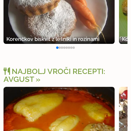
Korenčkov biskvit z lešniki in rozinami
Kor
NAJBOLJ VROČI RECEPTI:
AVGUST