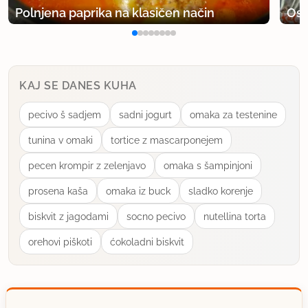
Polnjena paprika na klasičen način
Osv
KAJ SE DANES KUHA
pecivo š sadjem
sadni jogurt
omaka za testenine
tunina v omaki
tortice z mascarponejem
pecen krompir z zelenjavo
omaka s šampinjoni
prosena kaša
omaka iz buck
sladko korenje
biskvit z jagodami
socno pecivo
nutellina torta
orehovi piškoti
ćokoladni biskvit