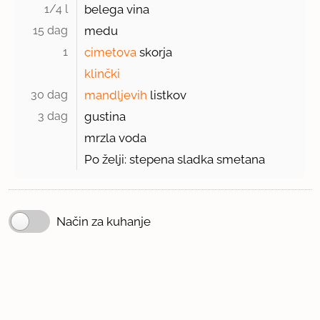
1/4 l 
belega vina
15 dag 
medu
1 
cimetova
skorja
klinčki
30 dag 
mandljevih
listkov
3 dag 
gustina
mrzla voda
Po želji: stepena sladka smetana
Način za kuhanje