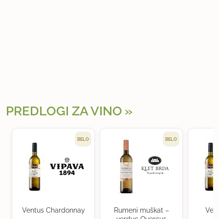
PREDLOGI ZA VINO
BELO
BELO
Ventus Chardonnay
Rumeni muškat –
Ven
verduc Quercus