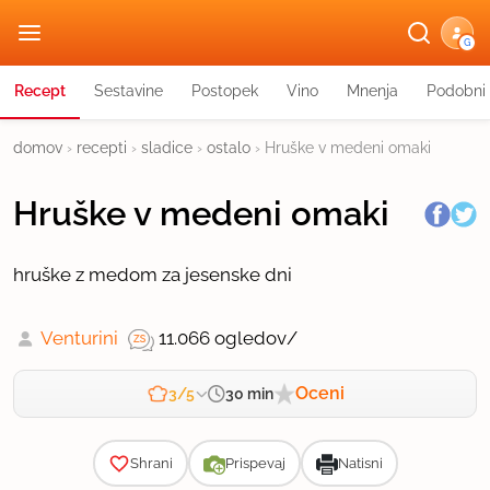
G
Recept
Sestavine
Postopek
Vino
Mnenja
Podobni 
domov
›
recepti
›
sladice
›
ostalo
›
Hruške v medeni omaki
Hruške v medeni omaki
hruške z medom za jesenske dni
Venturini
11.066 ogledov
/
Oceni
30 min
3/5
Zahtevnost
Shrani
Prispevaj
Natisni