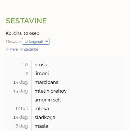
SESTAVINE
Količina: 10 oseb
Množilnik:
📏
Mere
·
🌿
Začimbe
10 
hrušk
2 
limoni
15 dag 
marcipana
15 dag 
mletih orehov
limonin sok
1/16 l 
mleka
15 dag 
sladkorja
8 dag 
masla