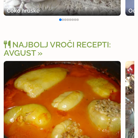
Čoko hruške
Ocv
NAJBOLJ VROČI RECEPTI:
AVGUST