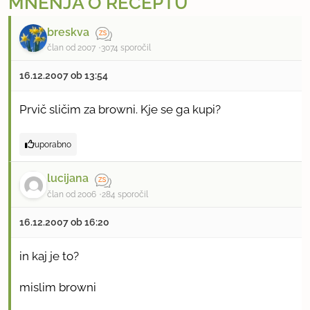
MNENJA O RECEPTU
breskva
član od 2007
3074 sporočil
16.12.2007 ob 13:54
Prvič sličim za browni. Kje se ga kupi?
uporabno
lucijana
član od 2006
284 sporočil
16.12.2007 ob 16:20
in kaj je to?
mislim browni