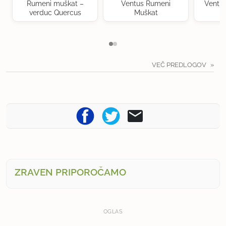
Rumeni muškat –
Ventus Rumeni
Ventu
verduc Quercus
Muškat
VEČ PREDLOGOV
ZRAVEN PRIPOROČAMO
OGLAS