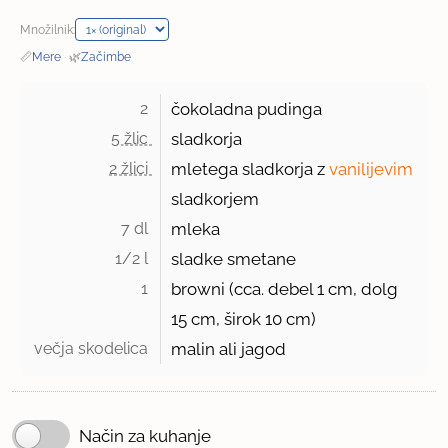
Množilnik:
📏
Mere
·
🌿
Začimbe
2 
čokoladna pudinga
5 žlic 
sladkorja
2 žlici 
mletega sladkorja z
vanilijevim
sladkorjem
7 dl 
mleka
1/2 l 
sladke smetane
1 
browni (cca. debel
1
cm, dolg
15 cm, širok 10 cm)
večja skodelica 
malin ali jagod
Način za kuhanje