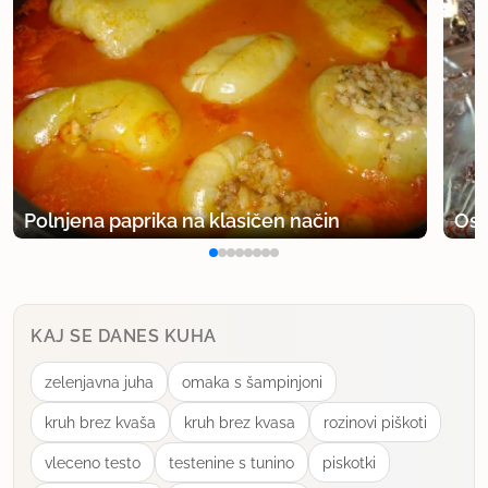
Polnjena paprika na klasičen način
Osv
KAJ SE DANES KUHA
zelenjavna juha
omaka s šampinjoni
kruh brez kvaša
kruh brez kvasa
rozinovi piškoti
vleceno testo
testenine s tunino
piskotki