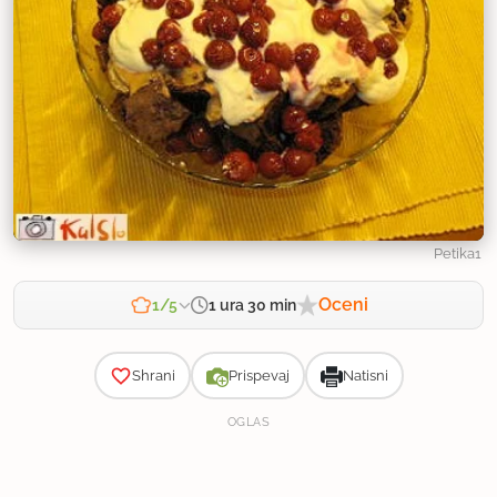
Petika1
Oceni
1 ura 30 min
1/5
Zahtevnost
Shrani
Prispevaj
Natisni
OGLAS