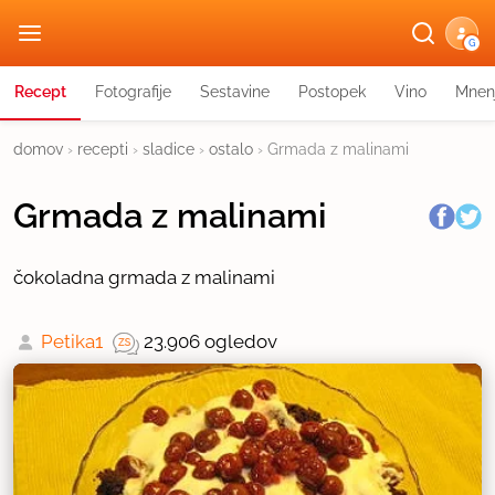
G
Recept
Fotografije
Sestavine
Postopek
Vino
Mnen
domov
›
recepti
›
sladice
›
ostalo
›
Grmada z malinami
Grmada z malinami
čokoladna grmada z malinami
Petika1
23.906 ogledov