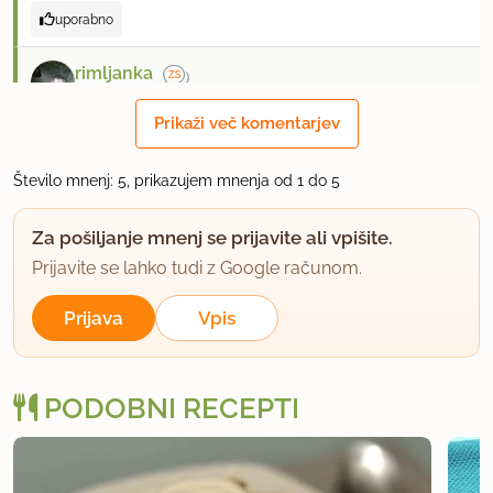
uporabno
rimljanka
član od 2005
17907 sporočil
Prikaži več komentarjev
16.12.2007 ob 17:33
Število mnenj: 5, prikazujem mnenja od 1 do 5
To so eni piškoti, najbrž čokoladni, čez lužo doma.
Za pošiljanje mnenj se prijavite ali vpišite.
http://en.wikipedia.org/wiki/Chocolate_brownie
Prijavite se lahko tudi z Google računom.
Prijava
Vpis
uporabno
ycrna
PODOBNI RECEPTI
član od 2006
748 sporočil
16.12.2007 ob 17:55