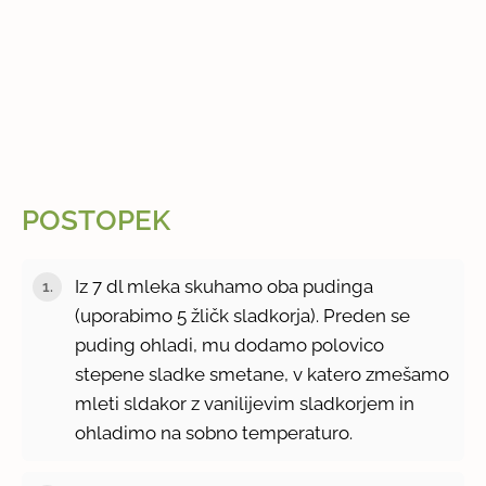
POSTOPEK
Iz 7 dl mleka skuhamo oba pudinga
(uporabimo 5 žličk sladkorja). Preden se
puding ohladi, mu dodamo polovico
stepene sladke smetane, v katero zmešamo
mleti sldakor z vanilijevim sladkorjem in
ohladimo na sobno temperaturo.