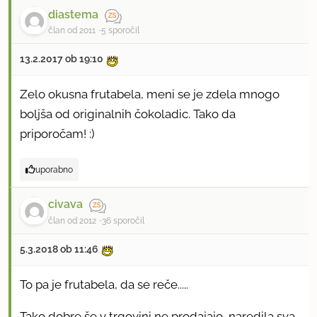
diastema
član od 2011
5 sporočil
13.2.2017 ob 19:10
Zelo okusna frutabela, meni se je zdela mnogo
boljša od originalnih čokoladic. Tako da
priporočam! :)
uporabno
civava
član od 2012
36 sporočil
5.3.2018 ob 11:46
To pa je frutabela, da se reče.....
Tako dobre še v trgovini ne prodajajo, naredila sva