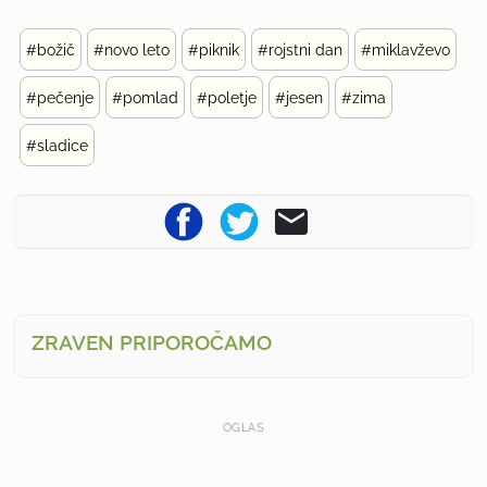
#božič
#novo leto
#piknik
#rojstni dan
#miklavževo
#pečenje
#pomlad
#poletje
#jesen
#zima
#sladice
ZRAVEN PRIPOROČAMO
OGLAS