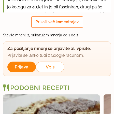
jo kolegu za 40,let in je bil fasciniran, drugi pa še
bolj, ko so mu jo pojedli en dva tri....delala brez jajc,
dlje zdrži.
Prikaži več komentarjev
1
uporabno
Število mnenj: 2, prikazujem mnenja od 1 do 2
Za pošiljanje mnenj se prijavite ali vpišite.
Prijavite se lahko tudi z Google računom.
Prijava
Vpis
PODOBNI RECEPTI