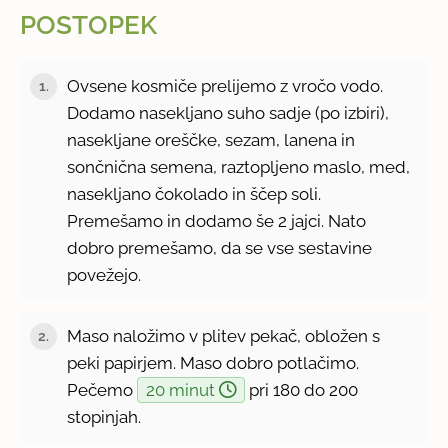
POSTOPEK
Ovsene kosmiče prelijemo z vročo vodo.
1.
Dodamo nasekljano suho sadje (po izbiri),
nasekljane oreščke, sezam, lanena in
sončnična semena, raztopljeno maslo, med,
nasekljano čokolado in ščep soli.
Premešamo in dodamo še 2 jajci. Nato
dobro premešamo, da se vse sestavine
povežejo.
Maso naložimo v plitev pekač, obložen s
2.
peki papirjem. Maso dobro potlačimo.
Pečemo
20 minut
pri 180 do 200
stopinjah.