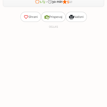
5
30 min
1/5
(2)
Zahtevnost
Shrani
Prispevaj
Natisni
OGLAS