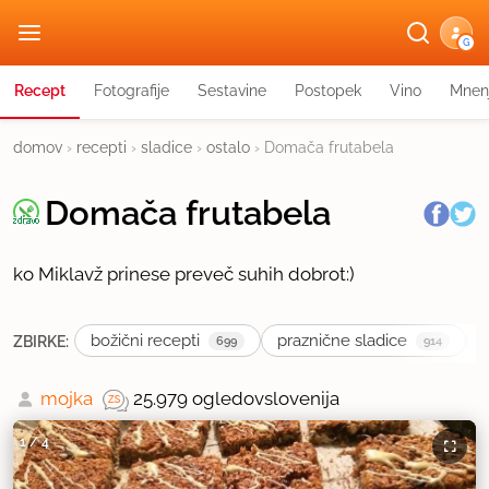
G
Recept
Fotografije
Sestavine
Postopek
Vino
Mnen
domov
›
recepti
›
sladice
›
ostalo
›
Domača frutabela
Domača frutabela
ko Miklavž prinese preveč suhih dobrot:)
božični recepti
praznične sladice
ZBIRKE:
699
914
mojka
25.979 ogledov
slovenija
1
/
4