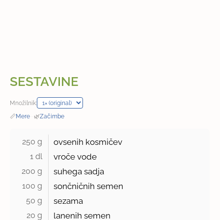
SESTAVINE
Množilnik:
📏
Mere
·
🌿
Začimbe
250 g 
ovsenih kosmičev
1 dl 
vroče vode
200 g 
suhega sadja
100 g 
sončničnih semen
50 g 
sezama
20 g 
lanenih semen