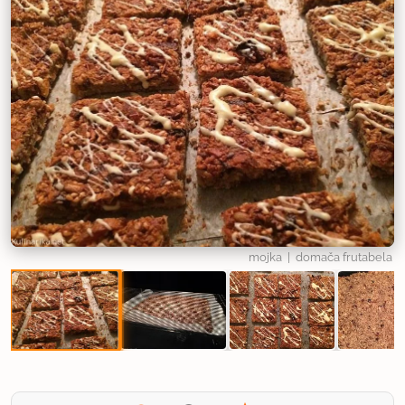
mojka
| domača frutabela