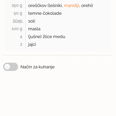
250 g 
oreščkov (lešniki,
mandlji
, orehi)
50 g 
temne čokolade
ščep 
soli
100 g 
masla
4 
(jušne) žlice medu
2 
jajci
Način za kuhanje