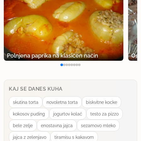
Polnjena paprika na klasičen način
Osv
KAJ SE DANES KUHA
skutina torta
novoletna torta
biskvitne kocke
kokosov puding
jogurtov kolać
testo za pizzo
bele zelje
enostavna jajca
sezamovo mleko
jajca z zelenjavo
tiramisu s kakavom