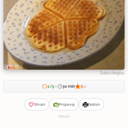
Žabica Regica
5
30 min
2/5
(1)
Zahtevnost
Shrani
Prispevaj
Natisni
OGLAS