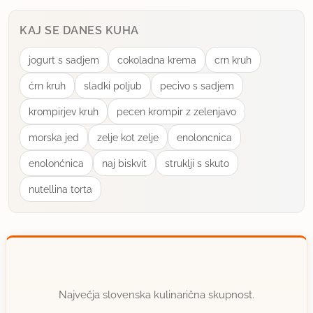
KAJ SE DANES KUHA
jogurt s sadjem
cokoladna krema
crn kruh
ćrn kruh
sladki poljub
pecivo s sadjem
krompirjev kruh
pecen krompir z zelenjavo
morska jed
zelje kot zelje
enoloncnica
enolonćnica
naj biskvit
struklji s skuto
nutellina torta
Največja slovenska kulinarična skupnost.