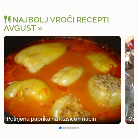
NAJBOLJ VROČI RECEPTI:
AVGUST
Polnjena paprika na klasičen način
Osv