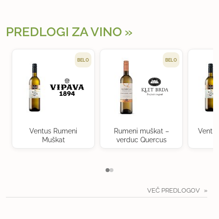
PREDLOGI ZA VINO
BELO
BELO
Ventus Rumeni
Rumeni muškat –
Ventu
Muškat
verduc Quercus
VEČ PREDLOGOV