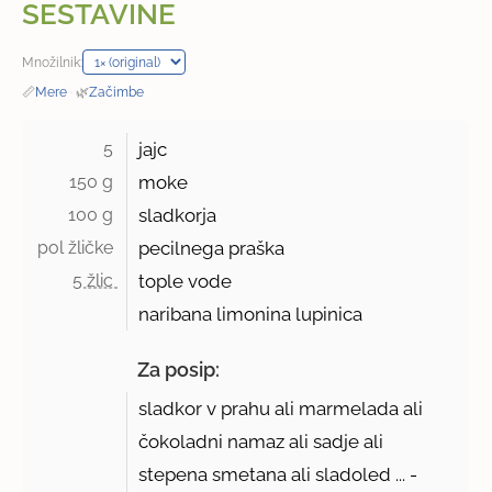
SESTAVINE
Množilnik:
📏
Mere
·
🌿
Začimbe
5 
jajc
150 g 
moke
100 g 
sladkorja
pol žličke 
pecilnega praška
5 žlic 
tople vode
naribana limonina lupinica
Za posip:
sladkor v prahu ali marmelada ali
čokoladni namaz ali sadje ali
stepena smetana ali sladoled ... -