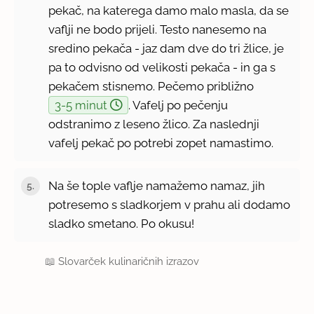
pekač, na katerega damo malo masla, da se
vaflji ne bodo prijeli. Testo nanesemo na
sredino pekača - jaz dam dve do tri žlice, je
pa to odvisno od velikosti pekača - in ga s
pekačem stisnemo. Pečemo približno
3-5 minut
. Vafelj po pečenju
odstranimo z leseno žlico. Za naslednji
vafelj pekač po potrebi zopet namastimo.
Na še tople vaflje namažemo namaz, jih
potresemo s sladkorjem v prahu ali dodamo
sladko smetano. Po okusu!
📖
Slovarček kulinaričnih izrazov