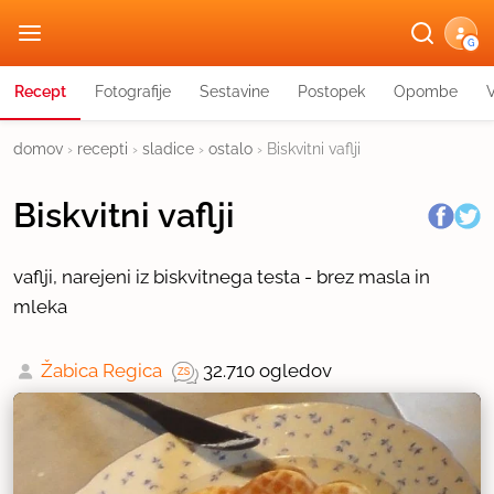
G
Recept
Fotografije
Sestavine
Postopek
Opombe
domov
›
recepti
›
sladice
›
ostalo
›
Biskvitni vaflji
Biskvitni vaflji
vaflji, narejeni iz biskvitnega testa - brez masla in
mleka
Žabica Regica
32.710 ogledov