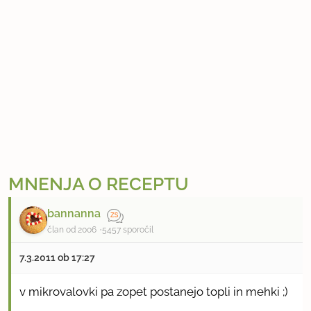
MNENJA O RECEPTU
bannanna
član od 2006
5457 sporočil
7.3.2011 ob 17:27
v mikrovalovki pa zopet postanejo topli in mehki ;)