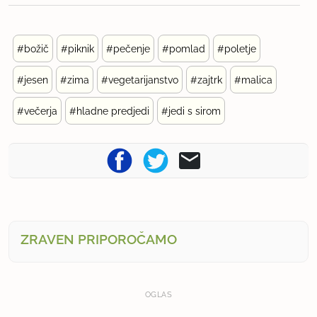
#božič
#piknik
#pečenje
#pomlad
#poletje
#jesen
#zima
#vegetarijanstvo
#zajtrk
#malica
#večerja
#hladne predjedi
#jedi s sirom
ZRAVEN PRIPOROČAMO
OGLAS