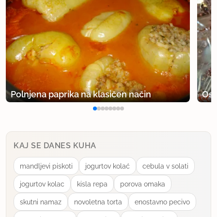
Polnjena paprika na klasičen način
Osv
KAJ SE DANES KUHA
mandljevi piskoti
jogurtov kolać
cebula v solati
jogurtov kolac
kisla repa
porova omaka
skutni namaz
novoletna torta
enostavno pecivo