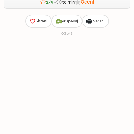
Oceni
30 min
2/5
Zahtevnost
Shrani
Prispevaj
Natisni
OGLAS