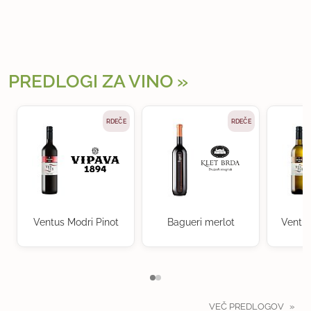
PREDLOGI ZA VINO
RDEČE
RDEČE
Ventus Modri Pinot
Bagueri merlot
Ventu
VEČ PREDLOGOV