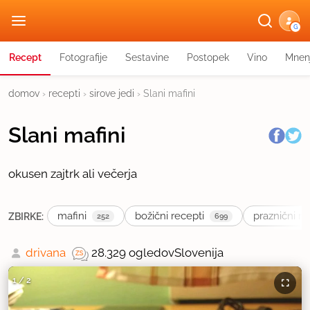
G
Recept
Fotografije
Sestavine
Postopek
Vino
Mnen
domov
›
recepti
›
sirove jedi
›
Slani mafini
Slani mafini
okusen zajtrk ali večerja
mafini
božični recepti
praznični re
ZBIRKE:
252
699
drivana
28.329 ogledov
Slovenija
1
/
2