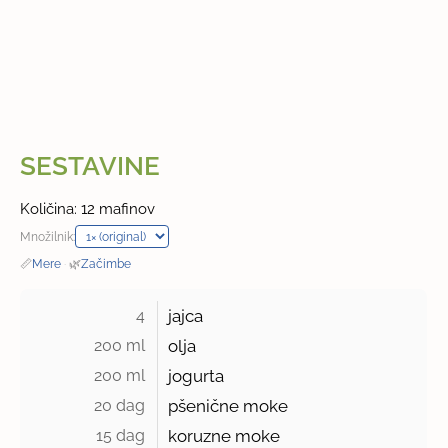
SESTAVINE
Količina: 12 mafinov
Množilnik:
📏
Mere
·
🌿
Začimbe
4 
jajca
200 ml 
olja
200 ml 
jogurta
20 dag 
pšenične moke
15 dag 
koruzne moke