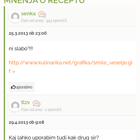
MNENJA O RECEPTU
senka
član od 2005
343 sporočil
25.3.2013 ob 23:06
ni slabo"!!!
http://www.kulinarika.net/grafika/smile_veselje.gi
f
uporabno
tlzv
član od 2012
1 sporočil
29.4.2013 ob 9:08
Kaj lahko uporabim tudi kak drug sir?