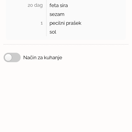
20 dag 
feta sira
sezam
1 
pecilni prašek
sol
Način za kuhanje