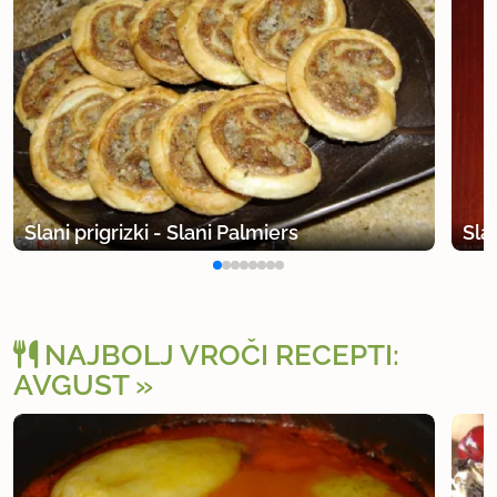
Slani prigrizki - Slani Palmiers
Sla
NAJBOLJ VROČI RECEPTI:
AVGUST