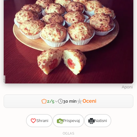
Aponi
Oceni
30 min
2/5
Zahtevnost
Shrani
Prispevaj
Natisni
OGLAS