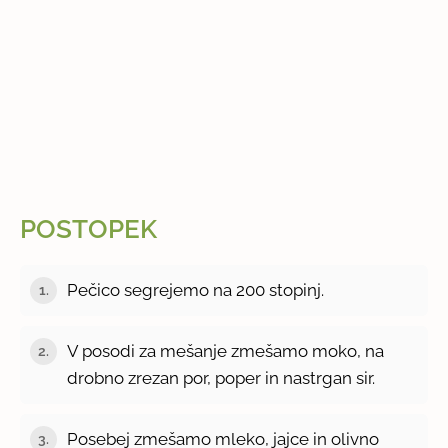
POSTOPEK
Pečico segrejemo na 200 stopinj.
1.
V posodi za mešanje zmešamo moko, na
2.
drobno zrezan por, poper in nastrgan sir.
Posebej zmešamo mleko, jajce in olivno
3.