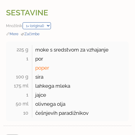
SESTAVINE
Množilnik:
📏
Mere
·
🌿
Začimbe
225 g 
moke s sredstvom za vzhajanje
1 
por
poper
100 g 
sira
175 ml 
lahkega mleka
1 
jajce
50 ml 
olivnega olja
10 
češnjevih paradižnikov