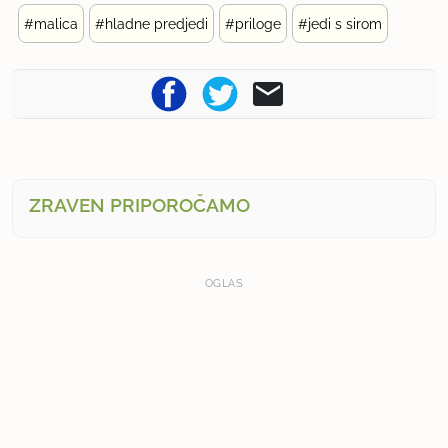
#malica
#hladne predjedi
#priloge
#jedi s sirom
ZRAVEN PRIPOROČAMO
OGLAS