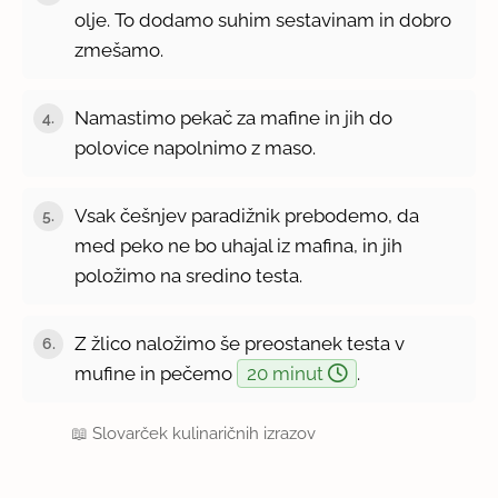
olje. To dodamo suhim sestavinam in dobro
zmešamo.
Namastimo pekač za mafine in jih do
4.
polovice napolnimo z maso.
Vsak češnjev paradižnik prebodemo, da
5.
med peko ne bo uhajal iz mafina, in jih
položimo na sredino testa.
Z žlico naložimo še preostanek testa v
6.
mufine in pečemo
20 minut
.
📖
Slovarček kulinaričnih izrazov