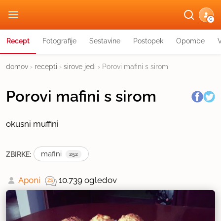
G
Recept
Fotografije
Sestavine
Postopek
Opombe
domov
›
recepti
›
sirove jedi
›
Porovi mafini s sirom
Porovi mafini s sirom
okusni muffini
mafini
ZBIRKE:
252
Aponi
10.739 ogledov