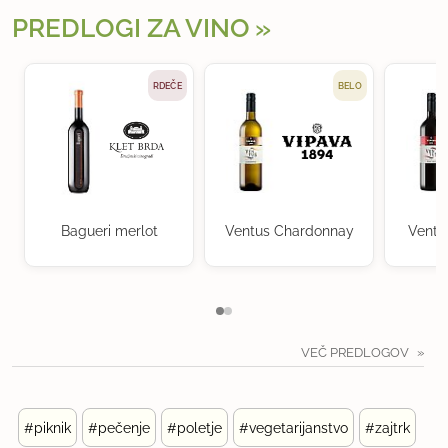
PREDLOGI ZA VINO
RDEČE
BELO
Bagueri merlot
Ventus Chardonnay
Ventu
VEČ PREDLOGOV
#piknik
#pečenje
#poletje
#vegetarijanstvo
#zajtrk