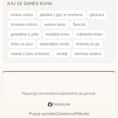
KAJ SE DANES KUHA
tunina solata
jabolka z jajci in smetano
gibanica
limonine tortice
orehov kolac
flancati
govedina iz juhe
nutellina torta
cokoladni kolac
tešto za pico
peteršiljevi zrezki
tiramisu to go
rolada s kislo smetano
struklji
orehova sladica
Največja slovenska kulinarična skupnost.
Facebook
Pogoji uporabe
Zasebnost
Piškotki