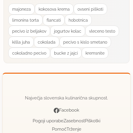
majoneza
kokosova krema
ovseni piškoti
limonina torta
flancati
hobotnica
pecivo iz beljakov
jogurtov kolac
vleceno testo
kišla juha
cokolada
pecivo s kislo smetano
cokoladno pecivo
bucke z jajci
kremsnite
Največja slovenska kulinarična skupnost.
Facebook
Pogoji uporabe
Zasebnost
Piškotki
Pomoč
Trženje