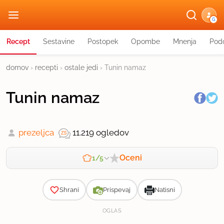
G
Recept
Sestavine
Postopek
Opombe
Mnenja
Podo
domov
›
recepti
›
ostale jedi
›
Tunin namaz
Tunin namaz
prezeljca
11.219 ogledov
Oceni
1/5
Zahtevnost
Shrani
Prispevaj
Natisni
OGLAS