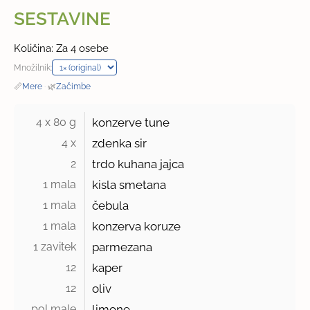
SESTAVINE
Količina: Za 4 osebe
Množilnik:
📏
Mere
·
🌿
Začimbe
4 x 80 g 
konzerve tune
4 x 
zdenka sir
2 
trdo kuhana jajca
1 mala 
kisla smetana
1 mala 
čebula
1 mala 
konzerva koruze
1 zavitek 
parmezana
12 
kaper
12 
oliv
pol male 
limone