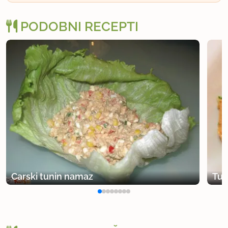
PODOBNI RECEPTI
Carski tunin namaz
Tun