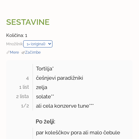
SESTAVINE
Količina: 1
Množilnik:
📏
Mere
·
🌿
Začimbe
Tortilja*
4 
češnjevi paradižniki
1 list 
zelja
2 lista 
solate**
1/2 
ali cela konzerve tune***
Po želji:
par koleščkov pora ali malo čebule