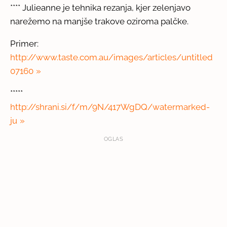
**** Julieanne je tehnika rezanja, kjer zelenjavo
narežemo na manjše trakove oziroma palčke.
Primer:
http://www.taste.com.au/images/articles/untitled
07160
*****
http://shrani.si/f/m/9N/417WgDQ/watermarked-
ju
OGLAS