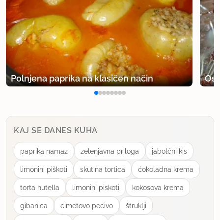
Polnjena paprika na klasičen način
Osv
KAJ SE DANES KUHA
paprika namaz
zelenjavna priloga
jabolćni kis
limonini piškoti
skutina tortica
ćokoladna krema
torta nutella
limonini piskoti
kokosova krema
gibanica
cimetovo pecivo
štruklji