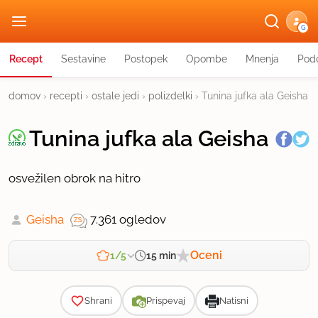
G
Recept
Sestavine
Postopek
Opombe
Mnenja
Podo
domov
›
recepti
›
ostale jedi
›
polizdelki
›
Tunina jufka ala Geisha
Tunina jufka ala Geisha
osvežilen obrok na hitro
Geisha
7.361 ogledov
Oceni
15 min
1/5
Zahtevnost
Shrani
Prispevaj
Natisni