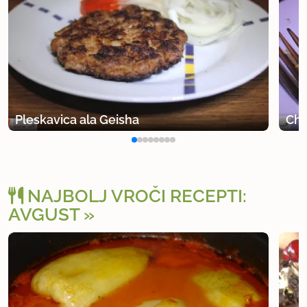
Pleskavica ala Geisha
Che
NAJBOLJ VROČI RECEPTI:
AVGUST