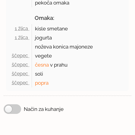
pekoča omaka
Omaka:
1 žlica 
kisle smetane
1 žlica 
jogurta
noževa konica majoneze
ščepec 
vegete
ščepec 
česna
v prahu
ščepec 
soli
ščepec 
popra
Način za kuhanje