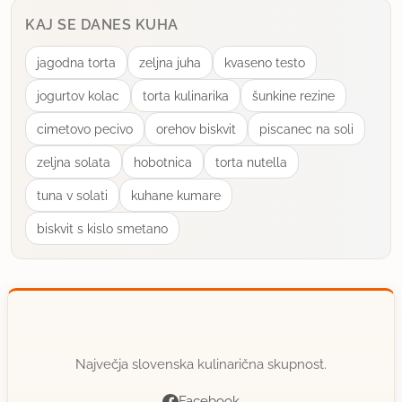
KAJ SE DANES KUHA
jagodna torta
zeljna juha
kvaseno testo
jogurtov kolac
torta kulinarika
šunkine rezine
cimetovo pecivo
orehov biskvit
piscanec na soli
zeljna solata
hobotnica
torta nutella
tuna v solati
kuhane kumare
biskvit s kislo smetano
Največja slovenska kulinarična skupnost.
Facebook