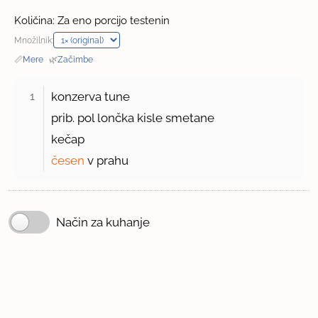
Količina: Za eno porcijo testenin
Množilnik:
📏
Mere
·
🌿
Začimbe
1 
konzerva tune
prib. pol lončka kisle smetane
kečap
česen
v prahu
Način za kuhanje