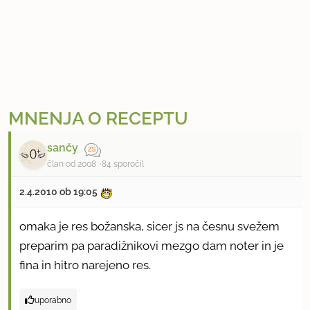
MNENJA O RECEPTU
sančy
član od 2008
84 sporočil
2.4.2010 ob 19:05
omaka je res božanska, sicer js na česnu svežem
preparim pa paradižnikovi mezgo dam noter in je
fina in hitro narejeno res.
uporabno