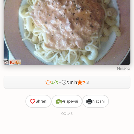
Nina92
3
5 min
1/5
(1)
Zahtevnost
Shrani
Prispevaj
Natisni
OGLAS