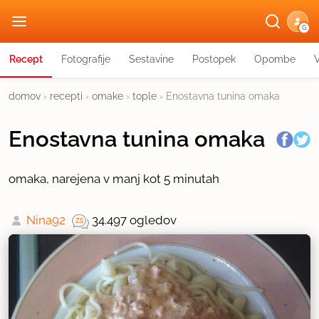
G
Recept
Fotografije
Sestavine
Postopek
Opombe
domov
›
recepti
›
omake
›
tople
›
Enostavna tunina omaka
Enostavna tunina omaka
omaka, narejena v manj kot 5 minutah
Nina92
34.497 ogledov