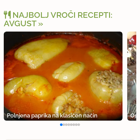
NAJBOLJ VROČI RECEPTI:
AVGUST
Polnjena paprika na klasičen način
Osv