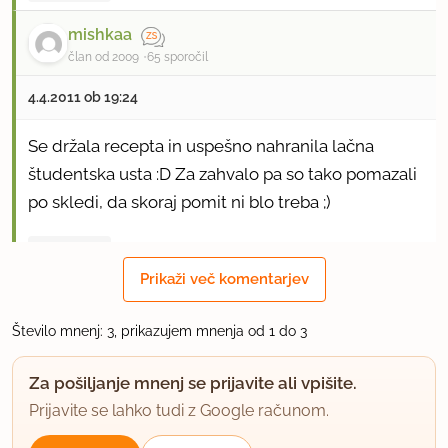
mishkaa
član od 2009
65 sporočil
4.4.2011 ob 19:24
Se držala recepta in uspešno nahranila lačna
študentska usta :D Za zahvalo pa so tako pomazali
po skledi, da skoraj pomit ni blo treba ;)
uporabno
Prikaži več komentarjev
kuharpekarca
član od 2008
11 sporočil
Število mnenj: 3, prikazujem mnenja od 1 do 3
6.10.2012 ob 13:11
Za pošiljanje mnenj se prijavite ali vpišite.
Prijavite se lahko tudi z Google računom.
tko tko... še enkrat ne bi jedla. stvar okusa