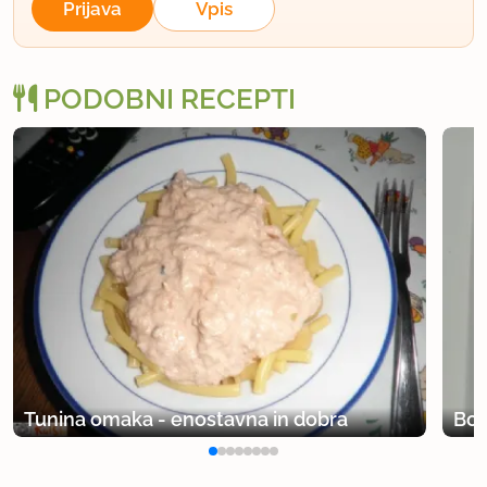
Prijava
Vpis
uporabno
PODOBNI RECEPTI
Tunina omaka - enostavna in dobra
Bog