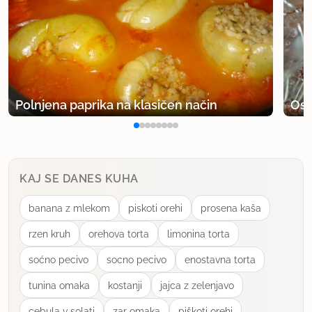
Barbarka
član od 2006
6 sporočil
14.9.2007 ob 9:26
vejice so bolj kratke, tako kakih 10 cm približno
Polnjena paprika na klasičen način
Osv
@jernej, me veseli da ti je všeč
Lp
uporabno
KAJ SE DANES KUHA
banana z mlekom
piskoti orehi
prosena kaša
Salviaa
član od 2008
13 sporočil
rzen kruh
orehova torta
limonina torta
1.12.2008 ob 21:39
soćno pecivo
socno pecivo
enostavna torta
tunina omaka
kostanji
jajca z zelenjavo
Ta recept je nedvomno boj zdrav kot Jagermaister
tete Pehte. Le pri pelinu je treba pazit, da
cebula v solati
zar omaka
piškoti orehi