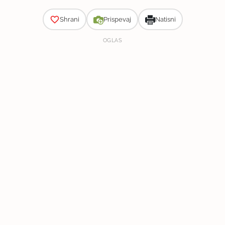
Shrani
Prispevaj
Natisni
OGLAS