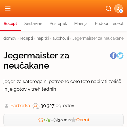
G
Recept
Sestavine
Postopek
Mnenja
Podobni recepti
domov
›
recepti
›
napitki
›
alkoholni
›
Jegermaister za neučakane
Jegermaister za
neučakane
jeger, za katerega ni potrebno celo leto nabirati zelišč
in je gotov v treh tednih
Barbarka
30.327 ogledov
Oceni
30 min
1/5
Zahtevnost