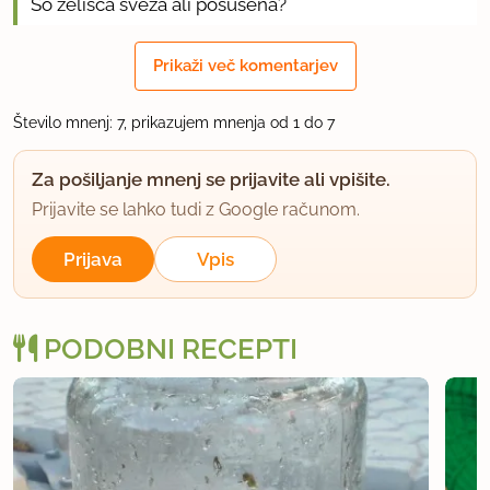
So zelišča sveža ali posušena?
LP
Prikaži več komentarjev
KM
Število mnenj: 7, prikazujem mnenja od 1 do 7
uporabno
Za pošiljanje mnenj se prijavite ali vpišite.
Prijavite se lahko tudi z Google računom.
jernej9
član od 2007
8 sporočil
Prijava
Vpis
7.9.2007 ob 7:55
Malce pozno, vendar vseeno... ;)
PODOBNI RECEPTI
Jaz sem dal vse sveže, vendar po mojem tudi suha
zelišča nebi smela bit problem...
Je pa zadeva resnično okusna... in zelo hitro gre po