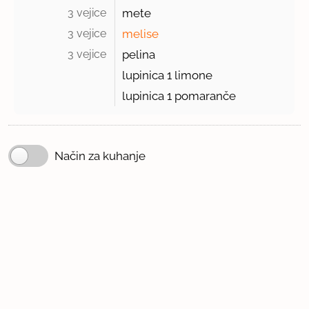
3 vejice 
mete
3 vejice 
melise
3 vejice 
pelina
lupinica 1 limone
lupinica
1
pomaranče
Način za kuhanje