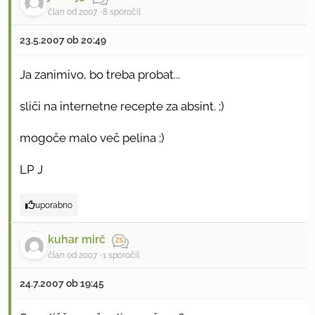
član od 2007
8 sporočil
23.5.2007 ob 20:49
Ja zanimivo, bo treba probat...
sliči na internetne recepte za absint. ;)
mogoče malo več pelina ;)
LP J
uporabno
kuhar mirč
član od 2007
1 sporočil
24.7.2007 ob 19:45