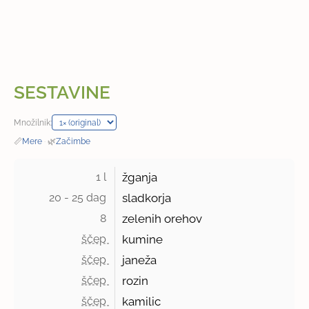
SESTAVINE
Množilnik:
📏
Mere
·
🌿
Začimbe
1 l 
žganja
20 - 25 dag 
sladkorja
8 
zelenih orehov
ščep 
kumine
ščep 
janeža
ščep 
rozin
ščep 
kamilic