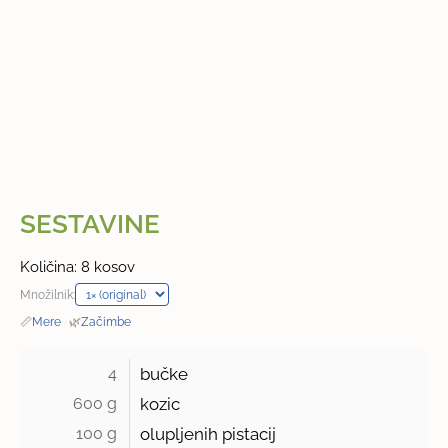
SESTAVINE
Količina: 8 kosov
Množilnik:
📏
Mere
·
🌿
Začimbe
4 
bučke
600 g 
kozic
100 g 
olupljenih pistacij