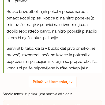
"ful" preveč.
Bučke bi izdolbel in jih pekel v pečici, naredil
omako kot si opisal, kozice bi na hitro popekel (2
min oz. še manj) v ponvici na olivnem olju,da
dobijo lepo rdečo barvo, na hitro popražil pistacijo
s tem bi ojačal okus pistacije.
Serviral bi tako, da bi v bučko dal prvo omako (ne
preveč), razporedil pečene kozice in potrosil z
popraženimi pistacijami, ki bi jih še prej zdrobil. Na
koncu bi pa še pripravljene bučke pokapljal z
olivnim oljem.
Prikaži več komentarjev
Victor, hvala za idejo.
Število mnenj: 2, prikazujem mnenja od 1 do 2
uporabno