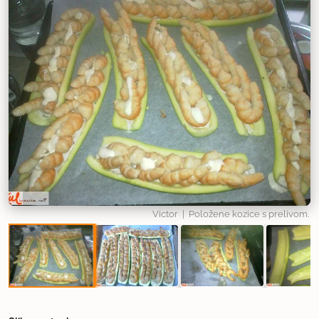
Victor
| Položene kozice s prelivom.