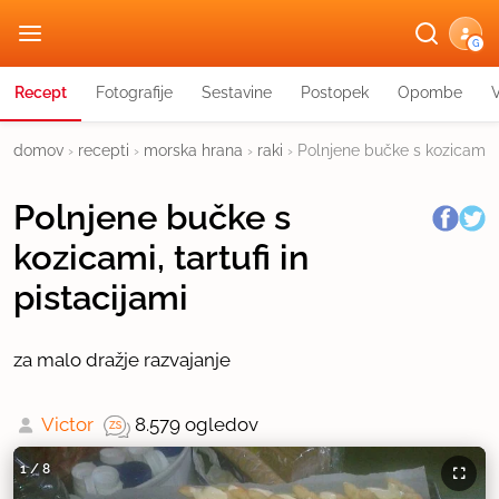
G
Recept
Fotografije
Sestavine
Postopek
Opombe
domov
›
recepti
›
morska hrana
›
raki
›
Polnjene bučke s kozicami, t
Polnjene bučke s
kozicami, tartufi in
pistacijami
za malo dražje razvajanje
Victor
8.579 ogledov
1
/
8