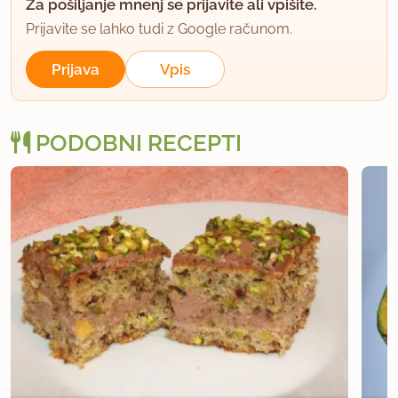
Za pošiljanje mnenj se prijavite ali vpišite.
Victor
Prijavite se lahko tudi z Google računom.
član od 2013
12 sporočil
Prijava
Vpis
7.5.2014 ob 9:47
V bistvu gre za to, da bučke postanejo mehke,
PODOBNI RECEPTI
hkrati pa kozice se po vrhu zapečejo, da postanejo
hrustljave. To je pač stvar okusa posameznika, če
mu paše zapečeno (porjavi) ali le pečeno. Tako kot
testo.
Uporabljam pa tudi to verjanto praženja pistacij,
kozic na česnovem olju za kakšne omake za rižoto
ali testenine. Ničesar od navedenega se ne bi
branil. :)
Lep pozdrav.