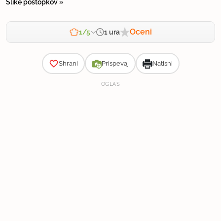
Slike postopkov »
Oceni
1 ura
1/5
Zahtevnost
Shrani
Prispevaj
Natisni
OGLAS