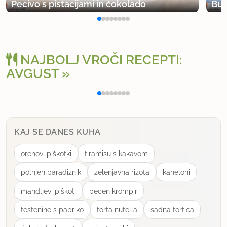
Pecivo s pistacijami in čokolado
Buč
uporabno
NAJBOLJ VROČI RECEPTI:
AVGUST
Polnjena paprika na klasičen način
Osv
KAJ SE DANES KUHA
orehovi piškotki
tiramisu s kakavom
polnjen paradiznik
zelenjavna rizota
kaneloni
mandljevi piškoti
pećen krompir
testenine s papriko
torta nutella
sadna tortica