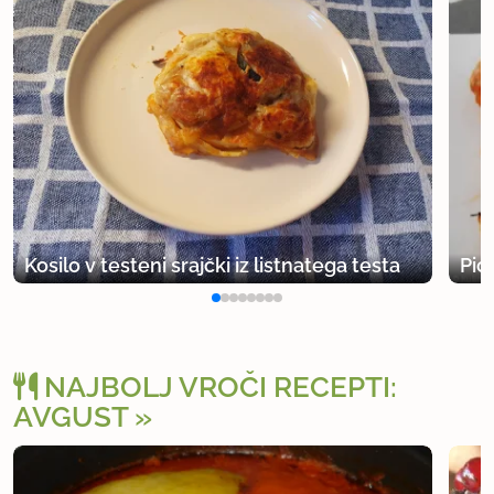
Kosilo v testeni srajčki iz listnatega testa
Pic
NAJBOLJ VROČI RECEPTI:
AVGUST