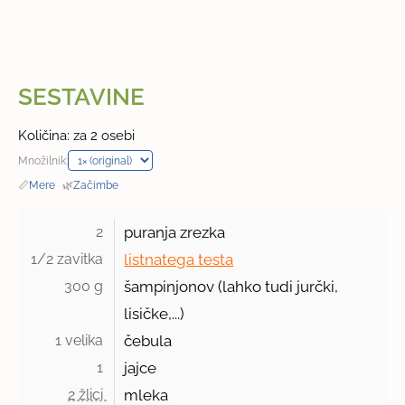
SESTAVINE
Količina: za 2 osebi
Množilnik:
📏
Mere
·
🌿
Začimbe
2 
puranja zrezka
1/2 zavitka 
listnatega testa
300 g 
šampinjonov (lahko tudi jurčki,
lisičke,...)
1 velika 
čebula
1 
jajce
2 žlici 
mleka