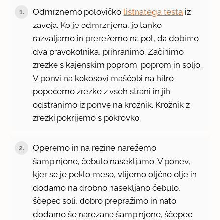
Odmrznemo polovičko
listnatega testa
iz
1.
zavoja. Ko je odmrznjena, jo tanko
razvaljamo in prerežemo na pol, da dobimo
dva pravokotnika, prihranimo. Začinimo
zrezke s kajenskim poprom, poprom in soljo.
V ponvi na kokosovi maščobi na hitro
popečemo zrezke z vseh strani in jih
odstranimo iz ponve na krožnik. Krožnik z
zrezki pokrijemo s pokrovko.
Operemo in na rezine narežemo
2.
šampinjone, čebulo nasekljamo. V ponev,
kjer se je peklo meso, vlijemo oljčno olje in
dodamo na drobno nasekljano čebulo,
ščepec soli, dobro prepražimo in nato
dodamo še narezane šampinjone, ščepec