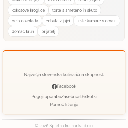
kokosove kroglice
torta s smetano in skuto
bela cokolada
cebula z jajci
kisle kumare v omaki
domac kruh
prijatelj
Največja slovenska kulinarična skupnost.
Facebook
Pogoji uporabe
Zasebnost
Piškotki
Pomoč
Trženje
© 2026 Spletna kulinarika d.o.o.