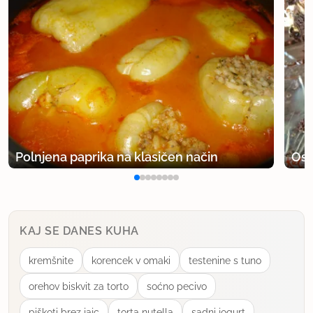
Polnjena paprika na klasičen način
Osv
KAJ SE DANES KUHA
kremšnite
korencek v omaki
testenine s tuno
orehov biskvit za torto
soćno pecivo
piškoti brez jajc
torta nutella
sadni jogurt