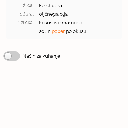
1 žlica 
ketchup-a
1 žlica 
oljčnega olja
1 žlička 
kokosove maščobe
sol in
poper
po okusu
Način za kuhanje