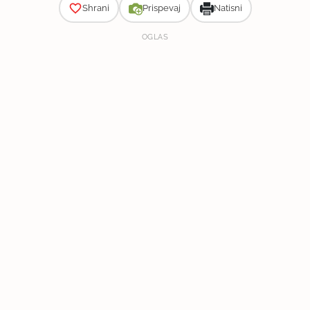
Shrani
Prispevaj
Natisni
OGLAS