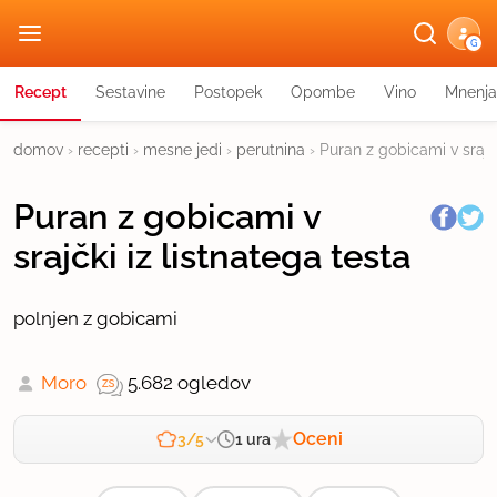
G
Recept
Sestavine
Postopek
Opombe
Vino
Mnenja
domov
›
recepti
›
mesne jedi
›
perutnina
›
Puran z gobicami v srajčk
Puran z gobicami v
srajčki iz listnatega testa
polnjen z gobicami
Moro
5.682 ogledov
Oceni
1 ura
3/5
Zahtevnost