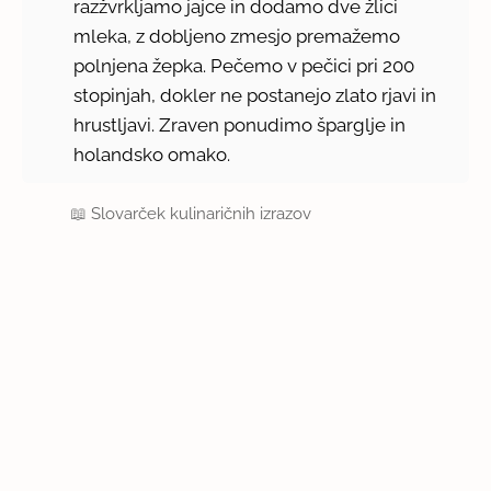
razžvrkljamo jajce in dodamo dve žlici
mleka, z dobljeno zmesjo premažemo
polnjena žepka. Pečemo v pečici pri 200
stopinjah, dokler ne postanejo zlato rjavi in
hrustljavi. Zraven ponudimo šparglje in
holandsko omako.
📖
Slovarček kulinaričnih izrazov