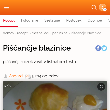
G
Recept
Fotografije
Sestavine
Postopek
Opombe
domov
›
recepti
›
mesne jedi
›
perutnina
›
Piščančje blazinice
Piščančje blazinice
piščančji zrezek zavit v listnatem testu
Asgard
9.214 ogledov
1
/
5