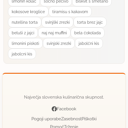
limonin kolac
socno pecivo
biskvit s smetano
kokosove kroglice
tiramisu s kakavom
nutellina torta
svinjški zrezki
torta brez jajc
beluši z jajci
naj naj muffini
bela ćokolada
limonini piskoti
svinjski zrezki
jabolćni kis
jabolcni kis
Največja slovenska kulinarična skupnost.
Facebook
Pogoji uporabe
Zasebnost
Piškotki
Pomoč
Trženje