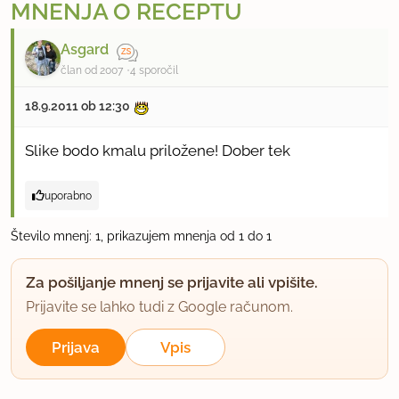
MNENJA O RECEPTU
Asgard
član od 2007
4 sporočil
18.9.2011 ob 12:30
Slike bodo kmalu priložene! Dober tek
uporabno
Število mnenj: 1, prikazujem mnenja od 1 do 1
Za pošiljanje mnenj se prijavite ali vpišite.
Prijavite se lahko tudi z Google računom.
Prijava
Vpis