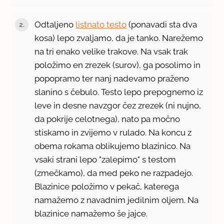
Odtaljeno
listnato testo
(ponavadi sta dva
kosa) lepo zvaljamo, da je tanko. Narežemo
na tri enako velike trakove. Na vsak trak
položimo en zrezek (surov), ga posolimo in
popopramo ter nanj nadevamo praženo
slanino s čebulo. Testo lepo prepognemo iz
leve in desne navzgor čez zrezek (ni nujno,
da pokrije celotnega), nato pa močno
stiskamo in zvijemo v rulado. Na koncu z
obema rokama oblikujemo blazinico. Na
vsaki strani lepo "zalepimo" s testom
(zmečkamo), da med peko ne razpadejo.
Blazinice položimo v pekač, katerega
namažemo z navadnim jedilnim oljem. Na
blazinice namažemo še jajce.