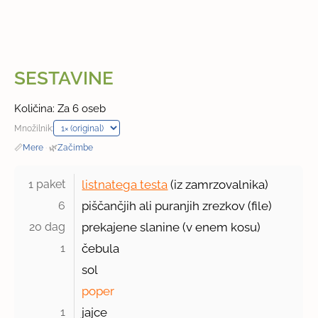
SESTAVINE
Količina: Za 6 oseb
Množilnik:
📏
Mere
·
🌿
Začimbe
1 paket 
listnatega testa
(iz zamrzovalnika)
6 
piščančjih ali puranjih zrezkov (file)
20 dag 
prekajene slanine (v enem kosu)
1 
čebula
sol
poper
1 
jajce