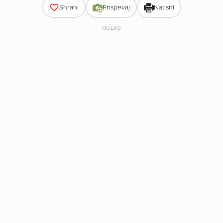
Shrani
Prispevaj
Natisni
OGLAS