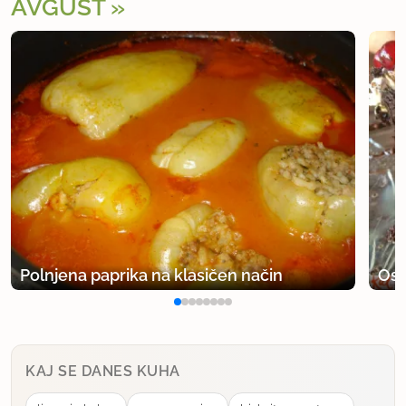
AVGUST
Polnjena paprika na klasičen način
Osv
KAJ SE DANES KUHA