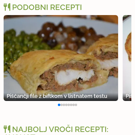
PODOBNI RECEPTI
Piščančji file z biftkom v listnatem testu
Piš
NAJBOLJ VROČI RECEPTI: