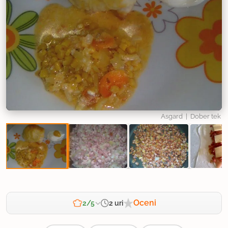
Asgard
| Dober tek
Oceni
2 uri
2/5
Zahtevnost