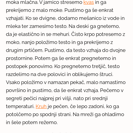
moka mlačna. V jamico stresemo
kvas
in ga
prekrijemo z malo moke. Pustimo ga še enkrat
vzhajati. Ko se dvigne, dodamo mešanico iz vode in
mleka ter zamesimo testo. Na deski ga gnetemo,
da je elastično in se mehuri. Čisto krpo potresemo z
moko, nanjo položimo testo in ga prekrijemo z
drugim prtičem. Pustimo, da testo vzhaja do dvojne
prostornine. Potem ga še enkrat pregnetemo in
postopek ponovimo. Ko pregnetemo tretjič, testo
razdelimo na dve polovici in oblikujemo štruci.
Vsako položimo v namazan pekač, malo namastimo
površino in pustimo, da še enkrat vzhaja. Pečemo v
segreti pečici najprej pri višji, nato pri srednji
temperaturi.
Kruh
je pečen, če lepo zadoni, ko ga
potolčemo po spodnji strani. Na mreži ga ohladimo
in šele potem režemo.