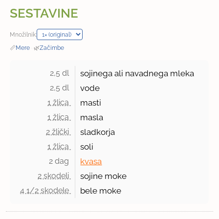
SESTAVINE
Množilnik:
📏
Mere
·
🌿
Začimbe
2,5 dl 
sojinega ali navadnega mleka
2,5 dl 
vode
1 žlica 
masti
1 žlica 
masla
2 žlički 
sladkorja
1 žlica 
soli
2 dag 
kvasa
2 skodeli 
sojine moke
4 1/2 skodele 
bele moke