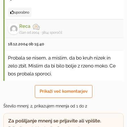
uporabno
Reca
član od 2004
3814 sporočil
18.12.2004 ob 15:40
Probala se nisem, a mislim, da bo kruh nizek in
zelo zbit. Mislim da bi bilo bolje z rzeno moko. Ce
bos probala sporoci.
lp Vesna
Prikaži več komentarjev
uporabno
Število mnenj: 2, prikazujem mnenja od 1 do 2
Za pošiljanje mnenj se prijavite ali vpišite.