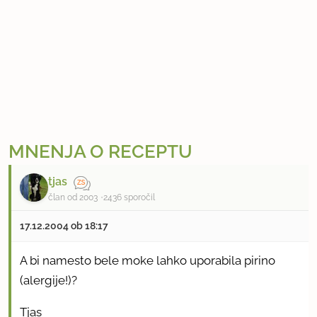
MNENJA O RECEPTU
tjas
član od 2003
2436 sporočil
17.12.2004 ob 18:17
A bi namesto bele moke lahko uporabila pirino
(alergije!)?
Tjas