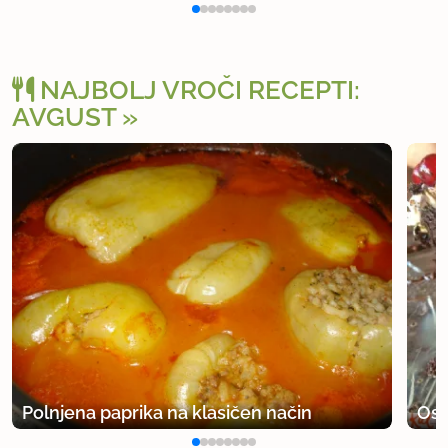
NAJBOLJ VROČI RECEPTI:
AVGUST
Polnjena paprika na klasičen način
Osv