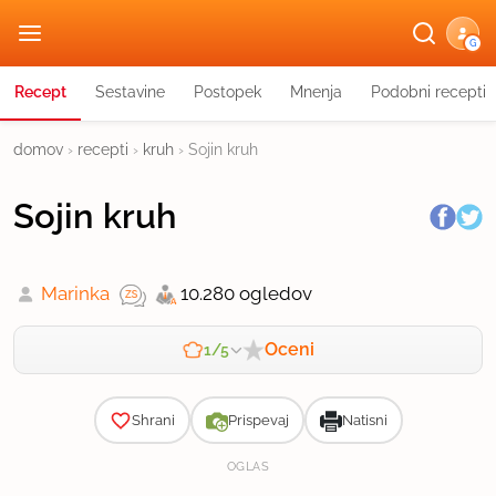
G
Recept
Sestavine
Postopek
Mnenja
Podobni recepti
domov
›
recepti
›
kruh
›
Sojin kruh
Sojin kruh
Marinka
10.280 ogledov
Oceni
1/5
Zahtevnost
Shrani
Prispevaj
Natisni
OGLAS