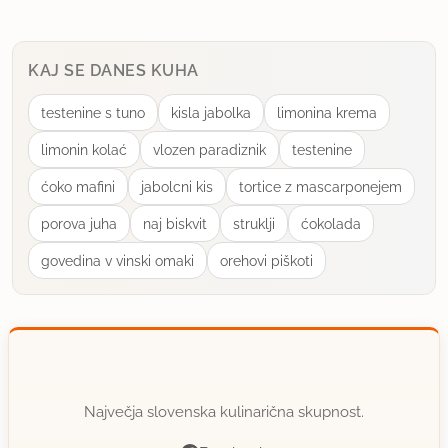
KAJ SE DANES KUHA
testenine s tuno
kisla jabolka
limonina krema
limonin kolać
vlozen paradiznik
testenine
ćoko mafini
jabolcni kis
tortice z mascarponejem
porova juha
naj biskvit
struklji
ćokolada
govedina v vinski omaki
orehovi piškoti
Največja slovenska kulinarična skupnost.