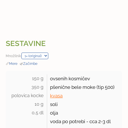
SESTAVINE
Množilnik:
📏
Mere
·
🌿
Začimbe
150 g 
ovsenih kosmičev
350 g 
pšenične bele moke (tip 500)
polovica kocke 
kvasa
10 g 
soli
0,5 dl 
olja
voda po potrebi - cca 2-3 dl