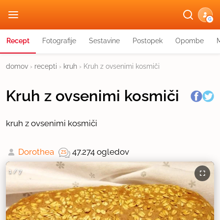
G
Recept
Fotografije
Sestavine
Postopek
Opombe
domov
›
recepti
›
kruh
›
Kruh z ovsenimi kosmiči
Kruh z ovsenimi kosmiči
kruh z ovsenimi kosmiči
Dorothea
47.274 ogledov
1
/
7