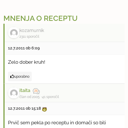
MNENJA O RECEPTU
kozamurnik
2311 sporočil
12.7.2011 ob 6:09
Zelo dober kruh!
uporabno
itaita
član od 2005
41 sporočil
12.7.2011 ob 15:18
Prvič sem pekla po receptu in domači so bili