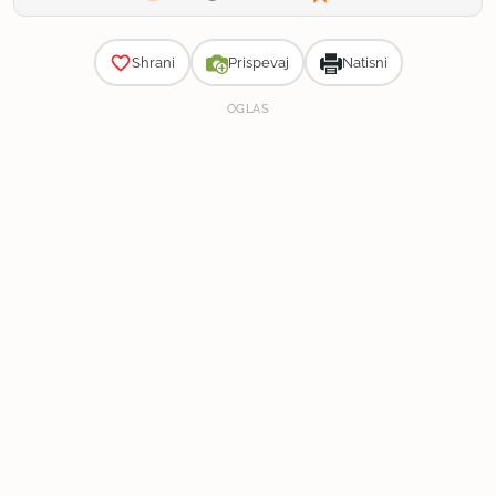
Zahtevnost
Shrani
Prispevaj
Natisni
OGLAS