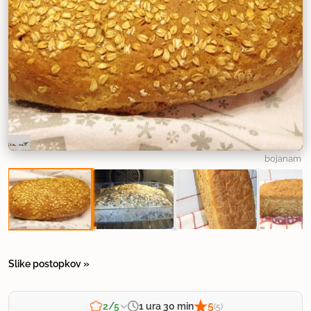
bojanam
Slike postopkov »
5
1 ura 30 min
2/5
(5)