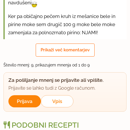
navdušeni
Ker pa običajno pečem kruh iz mešanice bele in
pirine moke sem drugič 100 g moke bele moke
zamenjala za polnozrnato pirino: NJAMI!
uporabno
Prikaži več komentarjev
jah_no
Število mnenj: 9, prikazujem mnenja od 1 do 9
član od 2011
22 sporočil
Za pošiljanje mnenj se prijavite ali vpišite.
19.10.2012 ob 19:11
Prijavite se lahko tudi z Google računom.
Ker količinsko recept odgovarja tudi mojemu
Prijava
Vpis
avtomatu za kruh, sem poskusila tale recept.
Kruh je odličen. Ovsen kruh imam od nekdaj rada
in če sem ga videla v trgovini (bolj redko), sem ga
PODOBNI RECEPTI